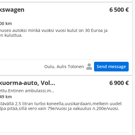
lkswagen
6 500 €
000 km
museo autoksi minkä vuoksi vuosi kulut on 30 Euroa ja
n kuluttua.
Oulu, Aulis Tolonen
Send message
Volkswagen Grafter kuorma-auto, Volkswagen
6 900 €
2.5, Picnik-Truck, Juuri katsastettu.Entinen ambulassi,muutettu retkeilyautoksi
249 km
tävällä 2.5 litran turbo koneella,uusikardaani,melkein uudet
alpa pitää,sillä vero vain 79e/vuosi ja vakuutus n.200e/vuosi.