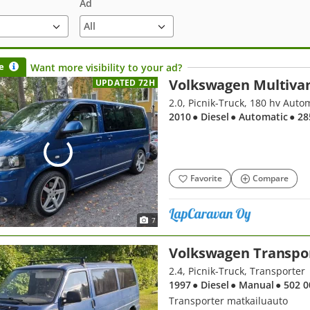
Ad
e
Want more visibility to your ad?
Volkswagen Multiva
UPDATED 72H
2.0, Picnik-Truck, 180 hv Auto
2010
● Diesel
● Automatic
● 2
Favorite
Compare
7
Volkswagen Transpo
2.4, Picnik-Truck, Transporter
1997
● Diesel
● Manual
● 502 
Transporter matkailuauto