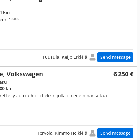
94 km
een 1989.
Tuusula, Keijo Erkkilä
Send message
e, Volkswagen
6 250 €
aasu
000 km
etkeily auto aihio jollekkin jolla on enemmän aikaa.
Tervola, Kimmo Heikkilä
Send message