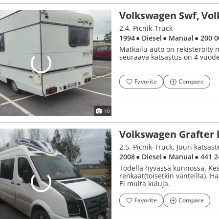
Volkswagen Swf, Vo
2.4, Picnik-Truck
1994
● Diesel
● Manual
● 200 
Matkailu auto on rekisteröity 
seuraava katsastus on 4 vuode
Favorite
Compare
10
2008
● Diesel
● Manual
● 441 
Todella hyvässä kunnossa. Kes
renkaat(toisetkin vanteilla). H
Ei muita kuluja.
Favorite
Compare