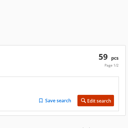
59
pcs
Page
1/2
Save search
Edit search