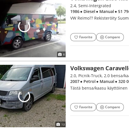
2.4, Semi-Intergrated
1986
● Diesel
● Manual
● 51 7
VW Reimo?? Rekisteröity Suom
Favorite
Compare
8
Volkswagen Caravell
2.0, Picnik-Truck, 2.0 bensa/k
2007
● Petrol
● Manual
● 320 
Tästä bensa/kaasu käyttöinen r
Favorite
Compare
13