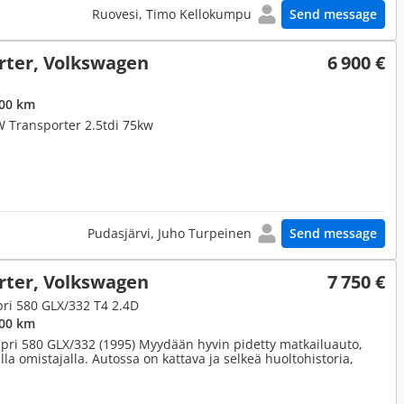
Ruovesi, Timo Kellokumpu
Send message
rter, Volkswagen
6 900 €
000 km
VW Transporter 2.5tdi 75kw
Pudasjärvi, Juho Turpeinen
Send message
rter, Volkswagen
7 750 €
pri 580 GLX/332 T4 2.4D
000 km
pri 580 GLX/332 (1995) Myydään hyvin pidetty matkailuauto,
la omistajalla. Autossa on kattava ja selkeä huoltohistoria,