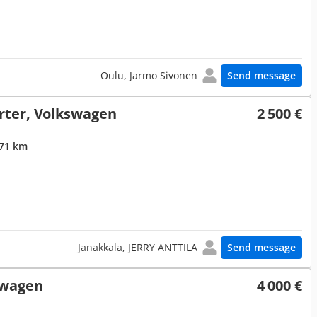
Oulu, Jarmo Sivonen
Send message
rter, Volkswagen
2 500 €
371 km
Janakkala, JERRY ANTTILA
Send message
swagen
4 000 €