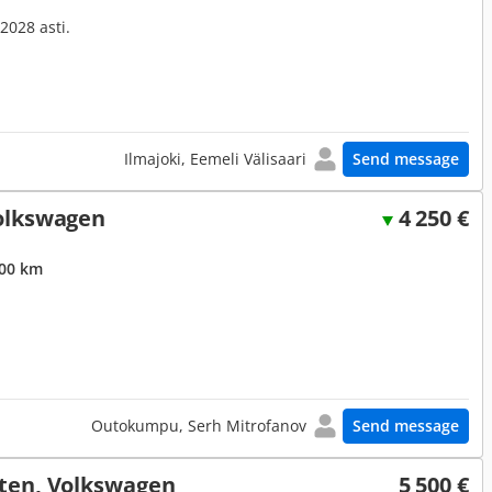
2028 asti.
Ilmajoki, Eemeli Välisaari
Send message
olkswagen
4 250 €
000 km
Outokumpu, Serh Mitrofanov
Send message
ten, Volkswagen
5 500 €