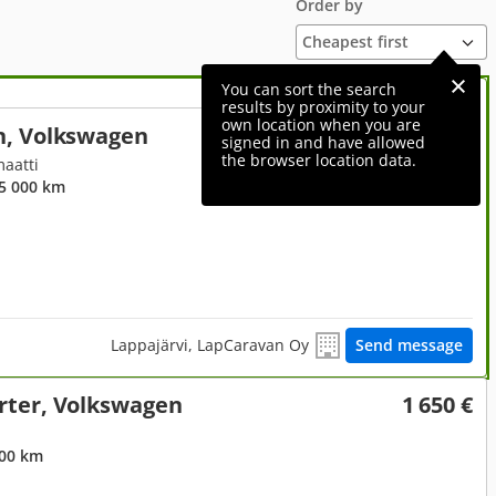
Order by
You can sort the search
results by proximity to your
own location when you are
n, Volkswagen
15 950 €
signed in and have allowed
the browser location data.
maatti
85 000 km
Lappajärvi, LapCaravan Oy
Send message
rter, Volkswagen
1 650 €
000 km