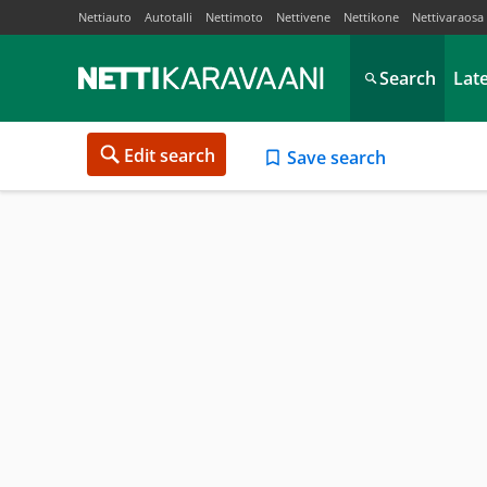
Nettiauto
Autotalli
Nettimoto
Nettivene
Nettikone
Nettivaraosa
Search
Lat
Edit search
Save search