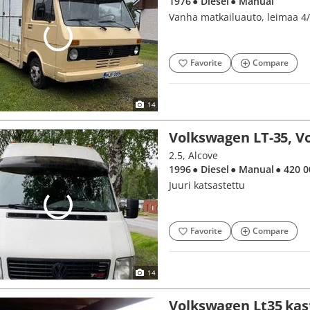
1976
● Diesel
● Manual
Vanha matkailuauto, leimaa 4/
Favorite
Compare
14
Volkswagen LT-35, V
2.5, Alcove
1996
● Diesel
● Manual
● 420 
Juuri katsastettu
Favorite
Compare
14
Volkswagen Lt35 kas