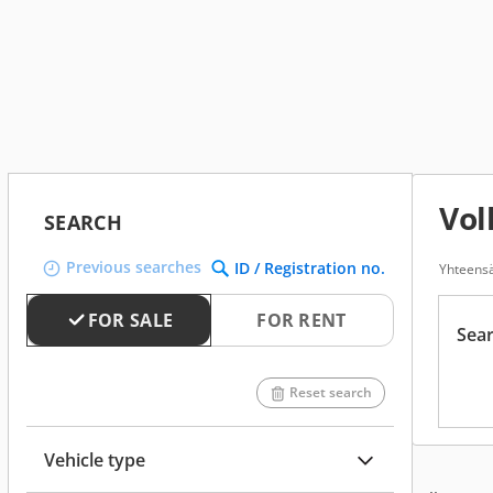
Vo
SEARCH
Previous searches
ID / Registration no.
Yhteensä
FOR SALE
FOR RENT
Sear
Reset search
Vehicle type