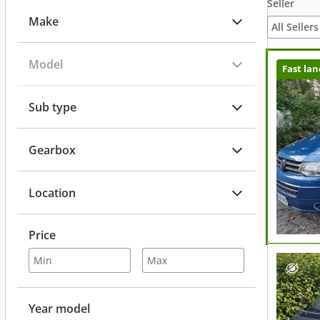
Seller
Make
All Sellers
Model
Fast lan
Sub type
Gearbox
Location
Price
Year model