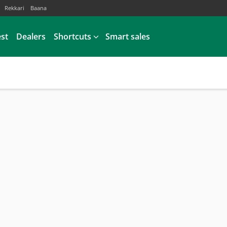
Rekkari
Baana
est
Dealers
Shortcuts
Smart sales