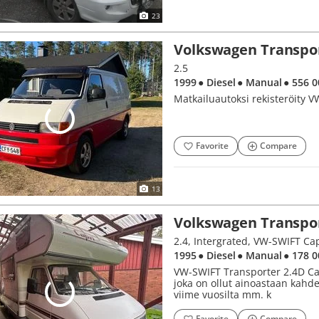
23
Volkswagen Transpo
2.5
1999
● Diesel
● Manual
● 556 
Matkailuautoksi rekisteröity 
Favorite
Compare
13
Volkswagen Transpo
2.4, Intergrated, VW-SWIFT Ca
1995
● Diesel
● Manual
● 178 
VW-SWIFT Transporter 2.4D Ca
joka on ollut ainoastaan kahdel
viime vuosilta mm. k
Favorite
Compare