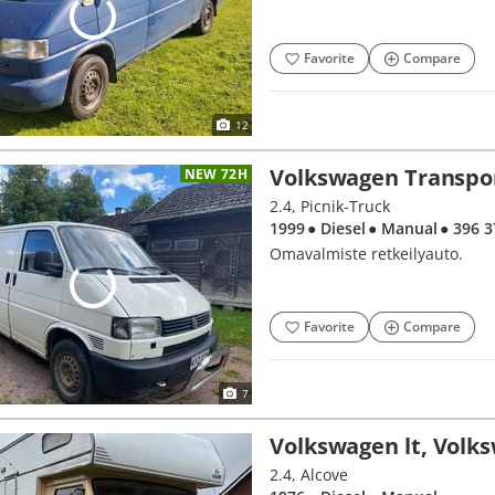
Favorite
Compare
12
Volkswagen Transpo
NEW 72H
2.4, Picnik-Truck
1999
● Diesel
● Manual
● 396 
Omavalmiste retkeilyauto.
Favorite
Compare
7
Volkswagen lt, Volk
2.4, Alcove