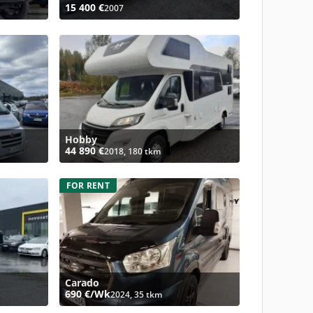
15 400 €
2007
Hobby
44 890 €
2018, 180 tkm
FOR RENT
Carado
690 €/Wk
2024, 35 tkm