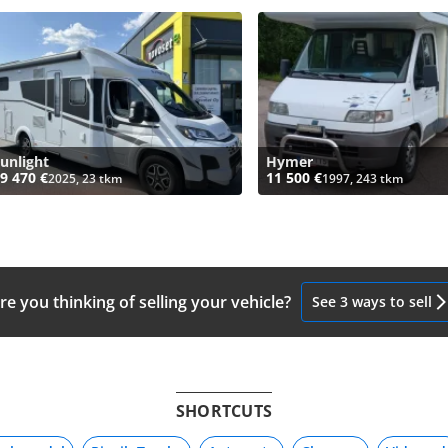
unlight
Hymer
9 470 €
11 500 €
2025, 23 tkm
1997, 243 tkm
re you thinking of selling your vehicle?
See 3 ways to sell
SHORTCUTS