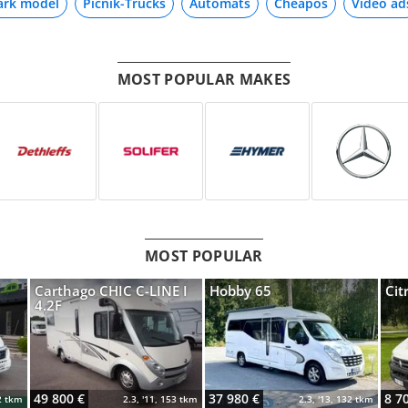
ark model
Picnik-Trucks
Automats
Cheapos
Video ad
MOST POPULAR MAKES
MOST POPULAR
C
Carthago CHIC C-LINE I
Hobby 65
Cit
4.2F
49 800 €
37 980 €
8 7
62 tkm
2.3, '11, 153 tkm
2.3, '13, 132 tkm