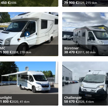
 450 €
79 900 €
2006
2021, 215 tkm
LMC
Bürstner
1 900 €
38 470 €
2008, 278 tkm
2011, 60 tkm
unlight
Challenger
1 800 €
58 670 €
2020, 41 tkm
2026, 4 tkm