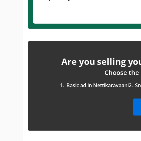
Are you selling y
Choose the 
1.
Basic ad in Nettikaravaani
2.
Sm