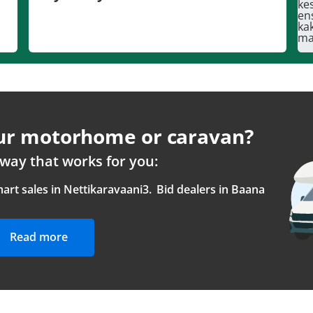
our motorhome or caravan?
way that works for you:
art sales in Nettikaravaani
3.
Bid dealers in Baana
Read more