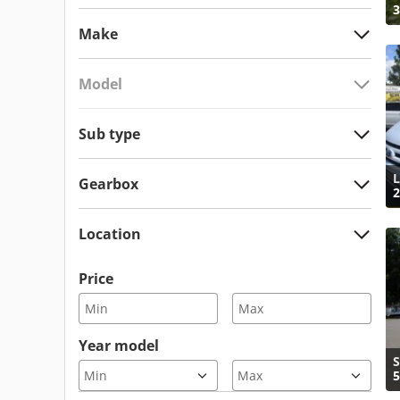
3
Make
Model
Sub type
Gearbox
2
Location
Price
Year model
S
5