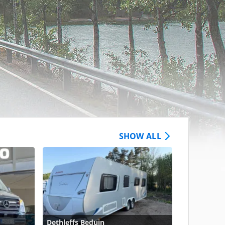
SHOW ALL
Dethleffs Beduin