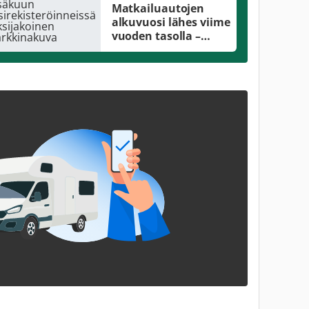
Matkailuautojen
alkuvuosi lähes viime
vuoden tasolla –
kesäkuun
ensirekisteröinneissä
kaksijakoinen
markkinakuva