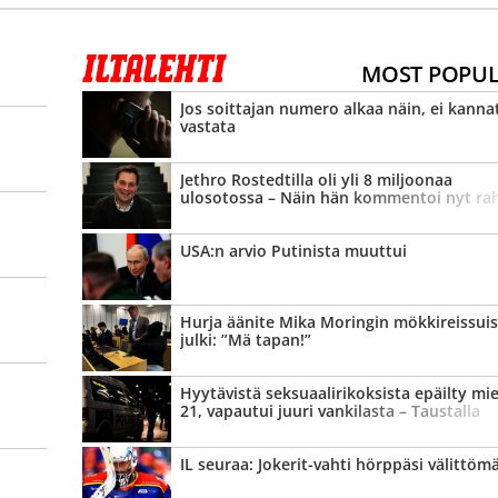
MOST POPU
Jos soittajan numero alkaa näin, ei kanna
vastata
Jethro Rostedtilla oli yli 8 miljoonaa
ulosotossa – Näin hän kommentoi nyt ra
tilannettaan
USA:n arvio Putinista muuttui
Hurja äänite Mika Moringin mökki­reissui
julki: ”Mä tapan!”
Hyytävistä seksuaali­rikoksista epäilty mie
21, vapautui juuri vankilasta – Taustalla
karmea teko
IL seuraa: Jokerit-vahti hörppäsi välittömä