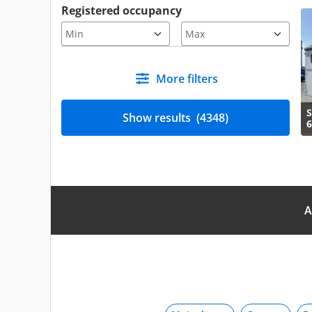
Registered occupancy
More filters
S
Show results
(4348)
6
A