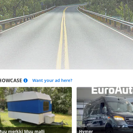
HOWCASE
Want your ad here?
uu merkki Muu malli
Hymer