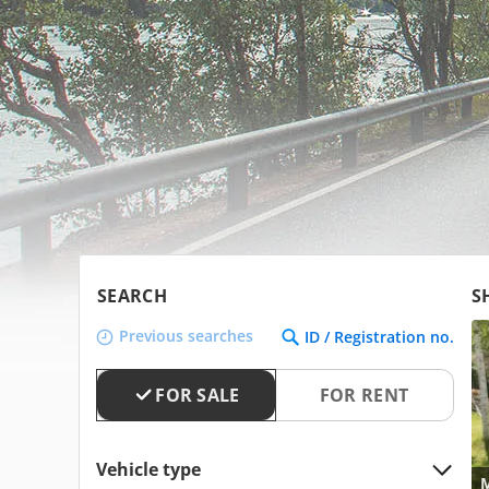
SEARCH
S
Previous searches
ID / Registration no.
FOR SALE
FOR RENT
Vehicle type
M