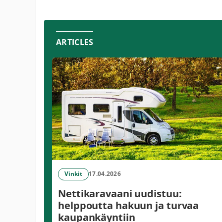
ARTICLES
Vinkit
17.04.2026
Nettikaravaani uudistuu:
helppoutta hakuun ja turvaa
kaupankäyntiin