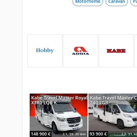
Motorhome
Caravan
P
Kabe Travel Master Royal
Kabe Travel Master 
X780 LQB K
740 LGB
148 900 €
93 900 €
2.1, '23, 25 tkm
2.3, '21, 