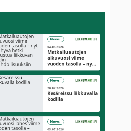
News
04.08.2026
Matkailuautojen
alkuvuosi viime
vuoden tasolla – nyt
on hyvä hetki
tutustua liikkuvan
News
kodin
mahdollisuuksiin
20.07.2026
Kesäreissu liikkuvalla
kodilla
News
03.07.2026