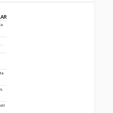
LAR
ta
ha­
sta
s,
sti