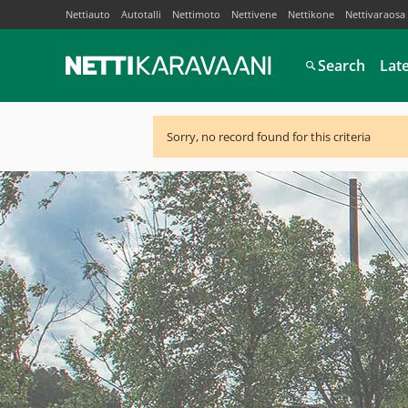
Nettiauto
Autotalli
Nettimoto
Nettivene
Nettikone
Nettivaraosa
Search
Lat
Sorry, no record found for this criteria