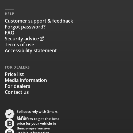
HELP
Customer support & feedback
Forgot password?
FAQ
Security advice
Terms of use
Accessibility statement
FOR DEALERS
Price list
Media information
For dealers
Contact us
Sell securely with Smart
sales
Bid offers to get the best
price for your vehicle in
Baana
Get comprehensive
vehicle information