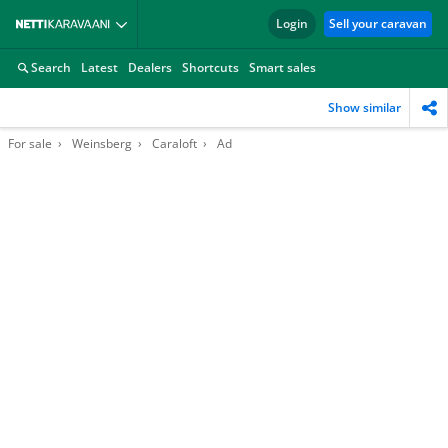
Login
Sell your caravan
Search
Latest
Dealers
Shortcuts
Smart sales
Show similar
For sale
Weinsberg
Caraloft
Ad