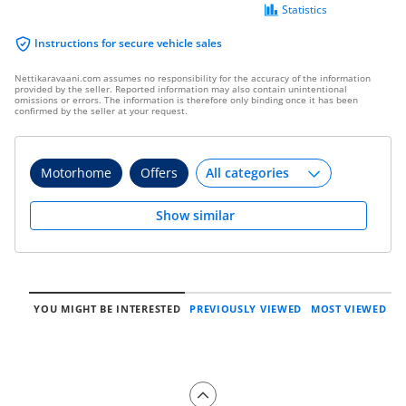
Statistics
Instructions for secure vehicle sales
Nettikaravaani.com assumes no responsibility for the accuracy of the information
provided by the seller. Reported information may also contain unintentional
omissions or errors. The information is therefore only binding once it has been
confirmed by the seller at your request.
Motorhome
Offers
Show similar
YOU MIGHT BE INTERESTED
PREVIOUSLY VIEWED
MOST VIEWED