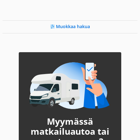
Muokkaa hakua
Myymässä
matkailuautoa tai