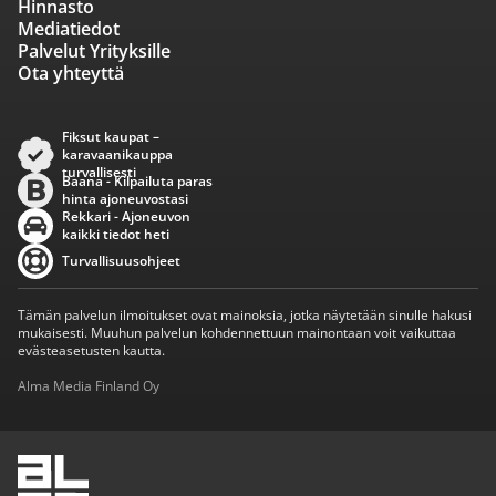
Hinnasto
Mediatiedot
Palvelut Yrityksille
Ota yhteyttä
Fiksut kaupat –
karavaanikauppa
turvallisesti
Baana - Kilpailuta paras
hinta ajoneuvostasi
Rekkari - Ajoneuvon
kaikki tiedot heti
Turvallisuusohjeet
Tämän palvelun ilmoitukset ovat mainoksia, jotka näytetään sinulle hakusi
mukaisesti. Muuhun palvelun kohdennettuun mainontaan voit vaikuttaa
evästeasetusten kautta.
Alma Media Finland Oy