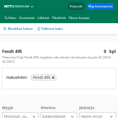
Kirjaudu
Myy karavaanisi
Haku
Uusimmat
Liikkeet
Pikalinkit
Fiksut kaupat
Muokkaa hakua
Tallenna haku
Fendt 495
0
kpl
Yhteensä 0 kpl Fendt 495 myydään alla olevien ilmoitusten kautta 42 260 € -
42 260 €.
Hakuehdot:
Fendt 495
Myyjä
Ilmoitus
Järjestys
Yksityiset, varmennettu ilmoitus