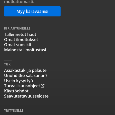
mutkattomasti.
Myy karavaanisi
KIRJAUTUNEILLE
Tallennetut haut
Omat ilmoitukset
Omat suosikit
Mainosta ilmoitustasi
TUKI
Asiakastuki ja palaute
Unohditko salasanan?
Usein kysyttyä
Turvallisuusohjeet
Käyttöehdot
Saavutettavuusseloste
YRITYKSILLE