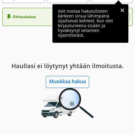
Voit nostaa hakutulosten
kärkeen sinua lähimpänä
Ohituskaista
Nosta ilmoituksesi tähän?
sijaitsevat kohteet, kun olet
kirjautuneena sisään ja
hyväksynyt selaimen
sijaintitiedot.
Haullasi ei löytynyt yhtään ilmoitusta.
Muokkaa hakua