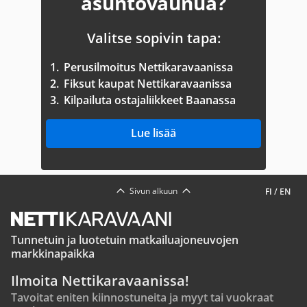
asuntovaunua?
Valitse sopivin tapa:
1.
Perusilmoitus Nettikaravaanissa
2.
Fiksut kaupat Nettikaravaanissa
3.
Kilpailuta ostajaliikkeet Baanassa
Lue lisää
Sivun alkuun
FI
/
EN
Tunnetuin ja luotetuin matkailuajoneuvojen
markkinapaikka
Ilmoita Nettikaravaanissa!
Tavoitat eniten kiinnostuneita ja myyt tai vuokraat