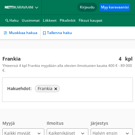
Kirjaudu
Myy karavaanisi
Haku
Uusimmat
Liikkeet
Pikalinkit
Fiksut kaupat
Muokkaa hakua
Tallenna haku
Frankia
4
kpl
Yhteensä 4 kpl Frankia myydään alla olevien ilmoitusten kautta 400 € - 89 000
€.
Hakuehdot:
Frankia
Myyjä
Ilmoitus
Järjestys
Kaikki myyjät