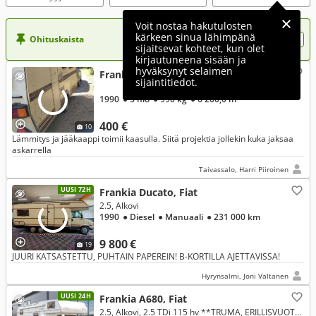
Voit nostaa hakutulosten
kärkeen sinua lähimpänä
Ohituskaista
Nosta ilmoituksesi tähän?
sijaitsevat kohteet, kun olet
kirjautuneena sisään ja
hyväksynyt selaimen
Frankia Muu
sijaintitiedot.
1990
● 3 hlö
● 990 kg
● 6 200,0 m
400 €
10
Lämmitys ja jääkaappi toimii kaasulla. Siitä projektia jollekin kuka jaksaa
askarrella
Taivassalo, Harri Piiroinen
UUSI 72H
Frankia Ducato, Fiat
2.5, Alkovi
1990
● Diesel
● Manuaali
● 231 000 km
9 800 €
19
JUURI KATSASTETTU, PUHTAIN PAPEREIN! B-KORTILLA AJETTAVISSA!
Hyrynsalmi, Joni Valtanen
UUSI 24H
Frankia A680, Fiat
2.5, Alkovi, 2.5 TDi 115 hv **TRUMA, ERILLISVUOTEET, MARKIISI, ALKOVI **