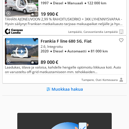
1997
● Diesel
● Manuaali
● 122 000 km
19 990 €
14
TÄHÄN AJONEUVOON 2,99 % RAHOITUSKORKO + 3KK LYHENNYSVAPAA -
Hyvin säilynyt Frankian matkailuauto tarjoaa makuupaikat neljälle ja hyvät
varusteet matkaan.
Lempäälä, Caravanlandia Lempäälä
Frankia F line 680 SG, Fiat
2.6, Integroitu
2020
● Diesel
● Automaatti
● 81 000 km
89 000 €
16
Laadukas, tilava ja valoisa, kahdelle hengelle optimoitu liikkuva koti. Auto
on varusteltu off-grid matkustamiseen mm. tehokkaiden
aurinkopaneeleiden, invertterin ja vedensuodatusjärjestelmän avulla.
Tampere, Outi Kortevaara
Muokkaa hakua