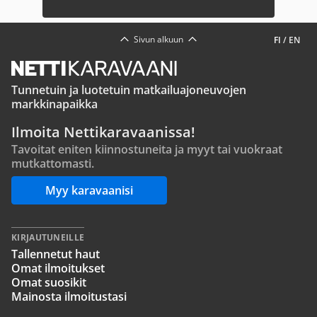
Sivun alkuun
FI
/
EN
Tunnetuin ja luotetuin matkailuajoneuvojen
markkinapaikka
Ilmoita Nettikaravaanissa!
Tavoitat eniten kiinnostuneita ja myyt tai vuokraat
mutkattomasti.
Myy karavaanisi
KIRJAUTUNEILLE
Tallennetut haut
Omat ilmoitukset
Omat suosikit
Mainosta ilmoitustasi