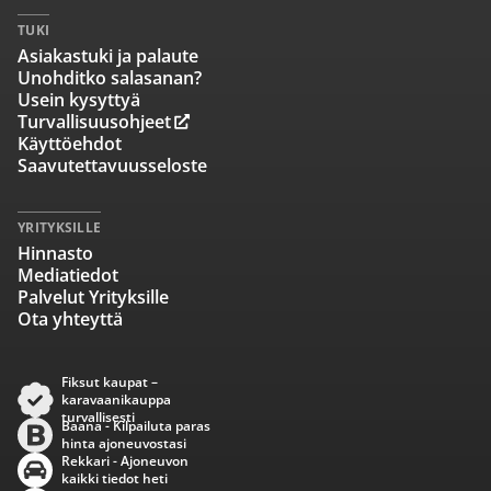
TUKI
Asiakastuki ja palaute
Unohditko salasanan?
Usein kysyttyä
Turvallisuusohjeet
Käyttöehdot
Saavutettavuusseloste
YRITYKSILLE
Hinnasto
Mediatiedot
Palvelut Yrityksille
Ota yhteyttä
Fiksut kaupat –
karavaanikauppa
turvallisesti
Baana - Kilpailuta paras
hinta ajoneuvostasi
Rekkari - Ajoneuvon
kaikki tiedot heti