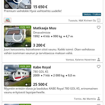
15 650 €
17
Premium vaihdokki Hyvä vaihtoehto uudelle!
TAKUU / TURVA
Tuusula, K&K Kivinen Oy
UUSI 24H
Matkaaja Muu
Omavalmiste
1992
● 4 hlö
● 990 kg
● 4,7 m
3 200 €
11
Juuri katsastettu ikäisekseen siisti vaunu. Kaikki toimii .Otan vaihdossa
vähän isomman vaunun ja tarvittaessa maksan väliä.
Vantaa, Kalervo Haverinen
UUSI 24H
Kabe Royal
780 GDL KS
2009
● 7 hlö
● 2 000 kg
● 9,0 m
25 500 €
22
Myyntiin erittäin tilava ja laadukas KABE Royal 780 GDL KS, erinomainen
vaunu erityisesti lapsiperheelle.
Tornio, Aki Marttila