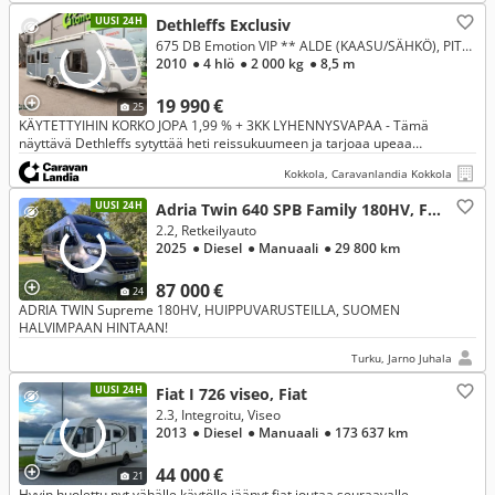
UUSI 24H
Dethleffs Exclusiv
675 DB Emotion VIP ** ALDE (KAASU/SÄHKÖ), PITKITTÄINEN-PARIVUODE, KAASU-UUNI **
2010
● 4 hlö
● 2 000 kg
● 8,5 m
19 990 €
25
KÄYTETTYIHIN KORKO JOPA 1,99 % + 3KK LYHENNYSVAPAA - Tämä
näyttävä Dethleffs sytyttää heti reissukuumeen ja tarjoaa upeaa
matkafiilistä! Tyylikäs ja avara matkakoti kutsuu nauttimaan
Kokkola, Caravanlandia Kokkola
leirintäelämästä
UUSI 24H
Adria Twin 640 SPB Family 180HV, Fiat
2.2, Retkeilyauto
2025
● Diesel
● Manuaali
● 29 800 km
87 000 €
24
ADRIA TWIN Supreme 180HV, HUIPPUVARUSTEILLA, SUOMEN
HALVIMPAAN HINTAAN!
Turku, Jarno Juhala
UUSI 24H
Fiat I 726 viseo, Fiat
2.3, Integroitu, Viseo
2013
● Diesel
● Manuaali
● 173 637 km
44 000 €
21
Hyvin huolettu nyt vähälle käytölle jäänyt fiat joutaa seuraavalle