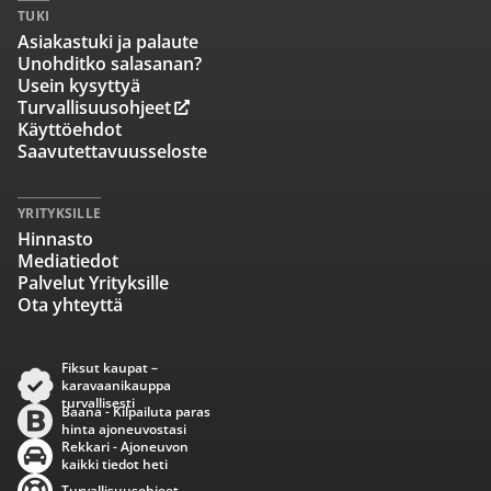
TUKI
Asiakastuki ja palaute
Unohditko salasanan?
Usein kysyttyä
Turvallisuusohjeet
Käyttöehdot
Saavutettavuusseloste
YRITYKSILLE
Hinnasto
Mediatiedot
Palvelut Yrityksille
Ota yhteyttä
Fiksut kaupat –
karavaanikauppa
turvallisesti
Baana - Kilpailuta paras
hinta ajoneuvostasi
Rekkari - Ajoneuvon
kaikki tiedot heti
Turvallisuusohjeet