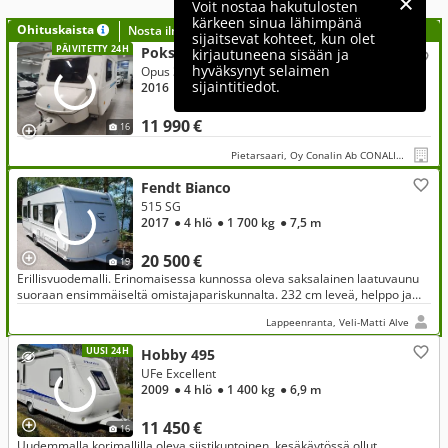
Voit nostaa hakutulosten
kärkeen sinua lähimpänä
Ohituskaista
Nosta ilmoituksesi tähän?
sijaitsevat kohteet, kun olet
PÄIVITETTY 24H
Poksi N 126 NTL
kirjautuneena sisään ja
hyväksynyt selaimen
Opus 365 GT, webasto lämmitys, myös sähkölämmitys, siisti!
sijaintitiedot.
2016
● 850 kg
● 4,4 m
11 990 €
16
Pietarsaari, Oy Conalin Ab CONALIN CARS
Fendt Bianco
515 SG
2017
● 4 hlö
● 1 700 kg
● 7,5 m
20 500 €
19
Erillisvuodemalli. Erinomaisessa kunnossa oleva saksalainen laatuvaunu
suoraan ensimmäiseltä omistajapariskunnalta. 232 cm leveä, helppo ja
kevyt vetää.
Lappeenranta, Veli-Matti Alve
UUSI 24H
Hobby 495
UFe Excellent
2009
● 4 hlö
● 1 400 kg
● 6,9 m
11 450 €
16
Uudemmalla korimallilla oleva siistikuntoinen, kesäkäytössä ollut