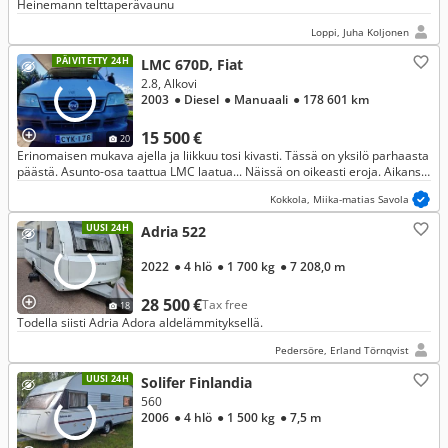
Heinemann telttaperävaunu
Loppi, Juha Koljonen
PÄIVITETTY 24H
LMC 670D, Fiat
2.8, Alkovi
2003
● Diesel
● Manuaali
● 178 601 km
15 500 €
20
Erinomaisen mukava ajella ja liikkuu tosi kivasti. Tässä on yksilö parhaasta
päästä. Asunto-osa taattua LMC laatua... Näissä on oikeasti eroja. Aikansa
lippulaiva!
Kokkola, Miika-matias Savola
UUSI 24H
Adria 522
2022
● 4 hlö
● 1 700 kg
● 7 208,0 m
28 500 €
Tax free
18
Todella siisti Adria Adora aldelämmityksellä.
Pedersöre, Erland Törnqvist
UUSI 24H
Solifer Finlandia
560
2006
● 4 hlö
● 1 500 kg
● 7,5 m