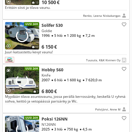
10 500 €
13
Erittäin siisti ja tilava vaunu.
Renko, Leena Niskakangas
UUSI 24H
Solifer 530
Goldie
1996
● 5 hlö
● 1 200 kg
● 7,2 m
6 150 €
17
Juuri katsastettu kevyt vaunu!
Tuusula, K&K Kivinen Oy
UUSI 24H
Hobby 560
KmFe
2007
● 6 hlö
● 1 600 kg
● 7 620,0 m
6 800 €
7
Myydään tilava asuntovaunu, jossa perällä kerrossänky, keskellä U ryhmä
sohva, keittiö ja vetopäässä parisänky ja Wc.
Polvijärvi, Anne M
UUSI 24H
Poksi 126NN
N126NN
2025
● 3 hlö
● 750 kg
● 4,5 m