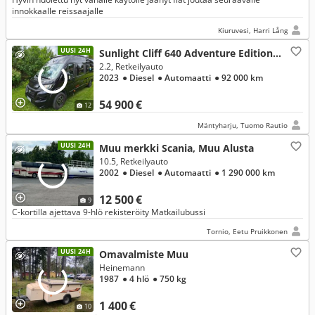
innokkaalle reissaajalle
Kiuruvesi, Harri Lång
UUSI 24H
Sunlight Cliff 640 Adventure Edition, Fiat
2.2, Retkeilyauto
2023
● Diesel
● Automaatti
● 92 000 km
54 900 €
12
Mäntyharju, Tuomo Rautio
UUSI 24H
Muu merkki Scania, Muu Alusta
10.5, Retkeilyauto
2002
● Diesel
● Automaatti
● 1 290 000 km
12 500 €
9
C-kortilla ajettava 9-hlö rekisteröity Matkailubussi
Tornio, Eetu Pruikkonen
UUSI 24H
Omavalmiste Muu
Heinemann
1987
● 4 hlö
● 750 kg
1 400 €
10