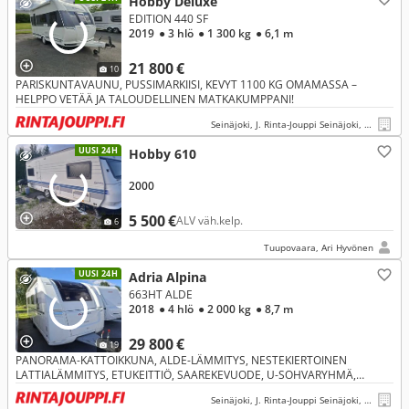
Hobby Deluxe
EDITION 440 SF
2019
● 3 hlö
● 1 300 kg
● 6,1 m
21 800 €
10
PARISKUNTAVAUNU, PUSSIMARKIISI, KEVYT 1100 KG OMAMASSA –
HELPPO VETÄÄ JA TALOUDELLINEN MATKAKUMPPANI!
Seinäjoki, J. Rinta-Jouppi Seinäjoki, Herralankatu
UUSI 24H
Hobby 610
2000
5 500 €
ALV väh.kelp.
6
Tuupovaara, Ari Hyvönen
UUSI 24H
Adria Alpina
663HT ALDE
2018
● 4 hlö
● 2 000 kg
● 8,7 m
29 800 €
19
PANORAMA-KATTOIKKUNA, ALDE-LÄMMITYS, NESTEKIERTOINEN
LATTIALÄMMITYS, ETUKEITTIÖ, SAAREKEVUODE, U-SOHVARYHMÄ,
KAASU-UUNI, PUSSIMARKIISI
Seinäjoki, J. Rinta-Jouppi Seinäjoki, Herralankatu