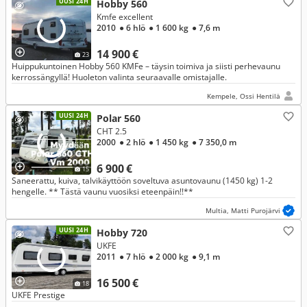
UUSI 24H
Hobby 560
Kmfe excellent
2010
● 6 hlö
● 1 600 kg
● 7,6 m
14 900 €
23
Huippukuntoinen Hobby 560 KMFe – täysin toimiva ja siisti perhevaunu
kerrossängyllä! Huoleton valinta seuraavalle omistajalle.
Kempele, Ossi Hentilä
UUSI 24H
Polar 560
CHT 2.5
2000
● 2 hlö
● 1 450 kg
● 7 350,0 m
6 900 €
15
Saneerattu, kuiva, talvikäyttöön soveltuva asuntovaunu (1450 kg) 1-2
hengelle. ** Tästä vaunu vuosiksi eteenpäin!!**
Multia, Matti Purojärvi
UUSI 24H
Hobby 720
UKFE
2011
● 7 hlö
● 2 000 kg
● 9,1 m
16 500 €
18
UKFE Prestige