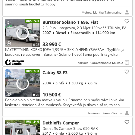
säännöllisesti huollettu Hobby.
Muhos, Markku Tahvanainen
UUSI 24H
Bürstner Solano T 695, Fiat
2.3, Puoli-integroitu, 2.3 Mjet 130hv ** TRUMA, PARIVUODE, MARKIISI **
2007
● Diesel
● Ei saatavilla
● 114 000 km
33 990 €
28
KÄYTETTYIHIN KORKO JOPA 1,99 % + 3KK LYHENNYSVAPAA - Tyylikäs ja
laadukas reissukaveri: Bürstner Solano T 695! Tämä puoliintegroitu
tarjoaa erinomaiset puitteet ja mukavat tilat vaivattomaan matkantek
Kokkola, Caravanlandia Kokkola
UUSI 24H
Cabby 58 F3
2004
● 5 hlö
● 1 500 kg
● 7,8 m
10 500 €
22
Pohjolan oloihin tehty matkailuvaunu. Erinomainen myös talvella vaikka
laskettelurinteiden läheisyydessä. Kevyt vetää ja tilava sisältä, toisen
laittaessa ruokaa sopii hyvin ohittamaan. Iso jääkaappi.
Heinävesi, Rauno Saarnio
UUSI 24H
Dethleffs Camper
Dethleffs Camper Snow 650 FMK
2017
● 6 hlö
● 2 000 kg
● 9,0 m