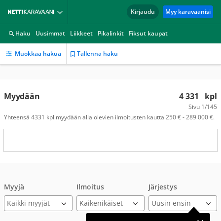
Kirjaudu
Myy karavaanisi
Haku
Uusimmat
Liikkeet
Pikalinkit
Fiksut kaupat
Muokkaa hakua
Tallenna haku
Myydään
4 331
kpl
Sivu
1/145
Yhteensä 4331 kpl myydään alla olevien ilmoitusten kautta 250 € - 289 000 €.
Myyjä
Ilmoitus
Järjestys
Kaikki myyjät