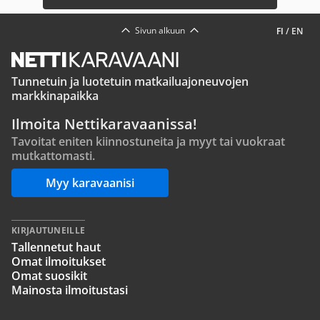
Sivun alkuun
FI
/
EN
Tunnetuin ja luotetuin matkailuajoneuvojen
markkinapaikka
Ilmoita Nettikaravaanissa!
Tavoitat eniten kiinnostuneita ja myyt tai vuokraat
mutkattomasti.
Myy karavaanisi
KIRJAUTUNEILLE
Tallennetut haut
Omat ilmoitukset
Omat suosikit
Mainosta ilmoitustasi