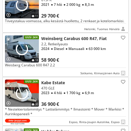
2021
● 7 hlö
● 2 000 kg
● 8,3 m
29 700 €
11
Tiiveystakuu voimassa, alku kesästä huollettu, 2 renkaat ja kotelomarkiisi.
Helsinki, Tuomas Häivälä
UUSI 24H
Weinsberg Carabus 600 R47, Fiat
2.2, Retkeilyauto
2024
● Diesel
● Manuaali
● 63 000 km
58 900 €
18
Weisberg Carabus 600 R47 2.2
Sotkamo, Kiimasjärven Auto
UUSI 24H
Kabe Estate
470 GLE
2023
● 4 hlö
● 1 700 kg
● 6,9 m
36 900 €
30
* Nestekiertolämmitys * Lattialämmitys * Ilmastointi * Mover * Markiisi *
Aurinkopaneeli *
Espoo, Rinta-Joupin Autoliike, Espoo
UUSI 24H