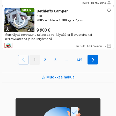
Rusko, Hannu Suna
UUSI 24H
Dethleffs Camper
510
2005
● 5 hlö
● 1 300 kg
● 7,2 m
9 900 €
20
Monikäyttöinen vaunu takaosaa voi käyttää erillisvuoteina tai
kerrosvuoteena ja istuinryhmänä
Tuusula, K&K Kivinen Oy
1
2
3
...
145
Muokkaa hakua