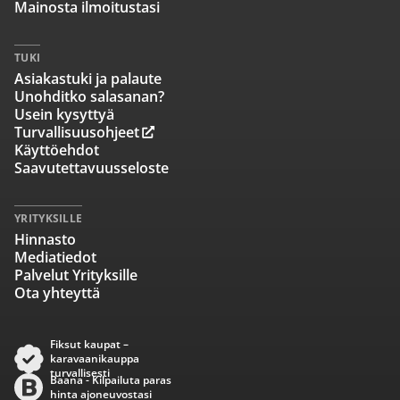
Mainosta ilmoitustasi
TUKI
Asiakastuki ja palaute
Unohditko salasanan?
Usein kysyttyä
Turvallisuusohjeet
Käyttöehdot
Saavutettavuusseloste
YRITYKSILLE
Hinnasto
Mediatiedot
Palvelut Yrityksille
Ota yhteyttä
Fiksut kaupat –
karavaanikauppa
turvallisesti
Baana - Kilpailuta paras
hinta ajoneuvostasi