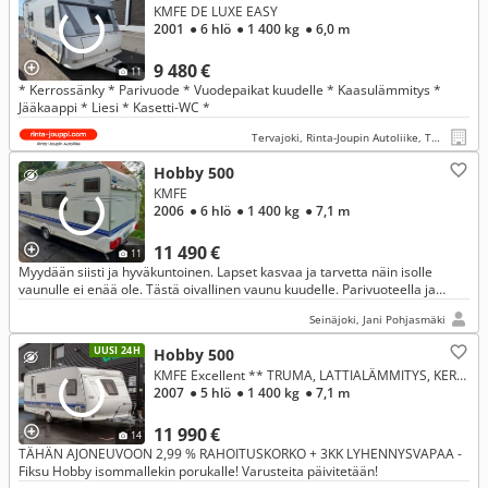
KMFE DE LUXE EASY
2001
● 6 hlö
● 1 400 kg
● 6,0 m
9 480 €
11
* Kerrossänky * Parivuode * Vuodepaikat kuudelle * Kaasulämmitys *
Jääkaappi * Liesi * Kasetti-WC *
Tervajoki, Rinta-Joupin Autoliike, Tervajoki
Hobby 500
KMFE
2006
● 6 hlö
● 1 400 kg
● 7,1 m
11 490 €
11
Myydään siisti ja hyväkuntoinen. Lapset kasvaa ja tarvetta näin isolle
vaunulle ei enää ole. Tästä oivallinen vaunu kuudelle. Parivuoteella ja
kerrossängyllä varustettu. Vielä on kesää jäljelle.
Seinäjoki, Jani Pohjasmäki
UUSI 24H
Hobby 500
KMFE Excellent ** TRUMA, LATTIALÄMMITYS, KERROSSÄNKY **
2007
● 5 hlö
● 1 400 kg
● 7,1 m
11 990 €
14
TÄHÄN AJONEUVOON 2,99 % RAHOITUSKORKO + 3KK LYHENNYSVAPAA -
Fiksu Hobby isommallekin porukalle! Varusteita päivitetään!