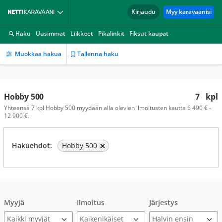
Kirjaudu
Myy karavaanisi
Haku
Uusimmat
Liikkeet
Pikalinkit
Fiksut kaupat
Muokkaa hakua
Tallenna haku
Hobby 500
7
kpl
Yhteensä 7 kpl Hobby 500 myydään alla olevien ilmoitusten kautta 6 490 € -
12 900 €.
Hakuehdot:
Hobby 500
Myyjä
Ilmoitus
Järjestys
Kaikki myyjät