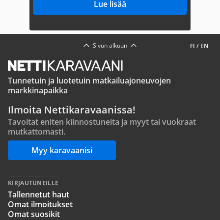
Lue lisää
Sivun alkuun
FI
/
EN
Tunnetuin ja luotetuin matkailuajoneuvojen
markkinapaikka
Ilmoita Nettikaravaanissa!
Tavoitat eniten kiinnostuneita ja myyt tai vuokraat
mutkattomasti.
Myy karavaanisi
KIRJAUTUNEILLE
Tallennetut haut
Omat ilmoitukset
Omat suosikit