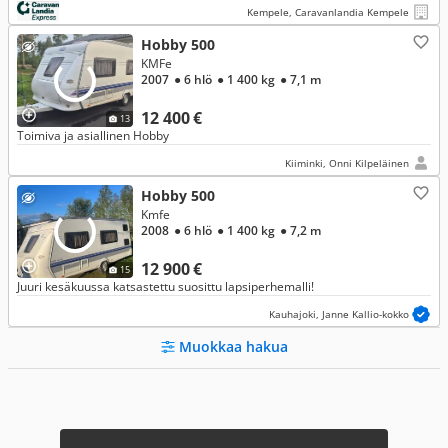
Kempele, Caravanlandia Kempele
Hobby 500
KMFe
2007
● 6 hlö
● 1 400 kg
● 7,1 m
12 400 €
13
Toimiva ja asiallinen Hobby
Kiiminki, Onni Kilpeläinen
Hobby 500
Kmfe
2008
● 6 hlö
● 1 400 kg
● 7,2 m
12 900 €
15
Juuri kesäkuussa katsastettu suosittu lapsiperhemalli!
Kauhajoki, Janne Kallio-kokko
Muokkaa hakua