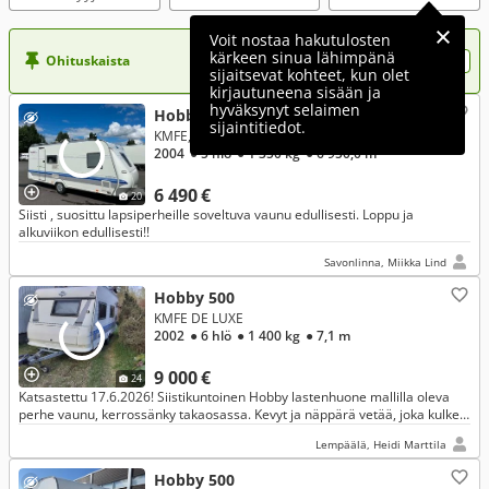
Voit nostaa hakutulosten
kärkeen sinua lähimpänä
Ohituskaista
Nosta ilmoituksesi tähän?
sijaitsevat kohteet, kun olet
kirjautuneena sisään ja
hyväksynyt selaimen
Hobby 500
sijaintitiedot.
KMFE, EXCELLENT EASY
2004
● 5 hlö
● 1 350 kg
● 6 950,0 m
6 490 €
20
Siisti , suosittu lapsiperheille soveltuva vaunu edullisesti. Loppu ja
alkuviikon edullisesti!!
Savonlinna, Miikka Lind
Hobby 500
KMFE DE LUXE
2002
● 6 hlö
● 1 400 kg
● 7,1 m
9 000 €
24
Katsastettu 17.6.2026! Siistikuntoinen Hobby lastenhuone mallilla oleva
perhe vaunu, kerrossänky takaosassa. Kevyt ja näppärä vetää, joka kulkee
kivasti perässä ilman ongelmia. Siistikuntoinen!
Lempäälä, Heidi Marttila
Hobby 500