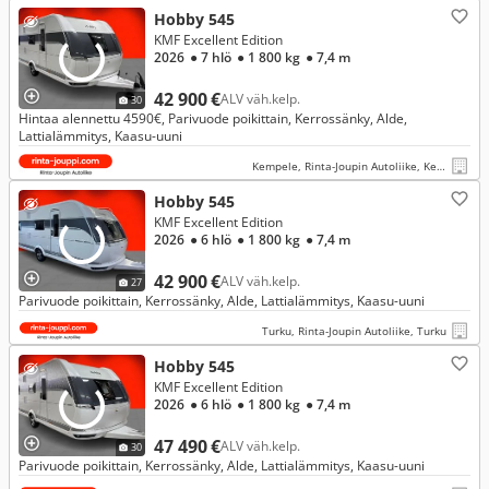
Hobby 545
KMF Excellent Edition
2026
● 7 hlö
● 1 800 kg
● 7,4 m
42 900 €
ALV väh.kelp.
30
Hintaa alennettu 4590€, Parivuode poikittain, Kerrossänky, Alde,
Lattialämmitys, Kaasu-uuni
Kempele, Rinta-Joupin Autoliike, Kempele
Hobby 545
KMF Excellent Edition
2026
● 6 hlö
● 1 800 kg
● 7,4 m
42 900 €
ALV väh.kelp.
27
Parivuode poikittain, Kerrossänky, Alde, Lattialämmitys, Kaasu-uuni
Turku, Rinta-Joupin Autoliike, Turku
Hobby 545
KMF Excellent Edition
2026
● 6 hlö
● 1 800 kg
● 7,4 m
47 490 €
ALV väh.kelp.
30
Parivuode poikittain, Kerrossänky, Alde, Lattialämmitys, Kaasu-uuni