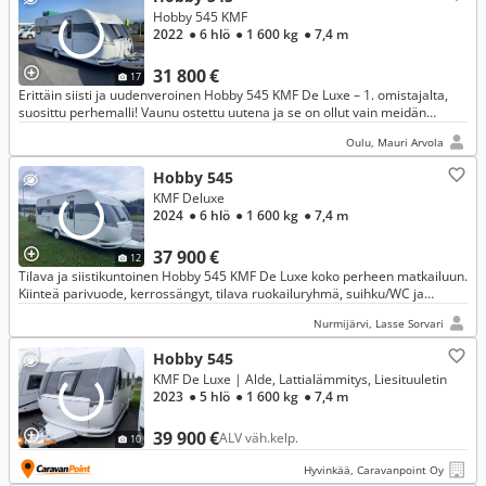
Hobby 545 KMF
2022
● 6 hlö
● 1 600 kg
● 7,4 m
31 800 €
17
Erittäin siisti ja uudenveroinen Hobby 545 KMF De Luxe – 1. omistajalta,
suosittu perhemalli! Vaunu ostettu uutena ja se on ollut vain meidän
perheen käytössä.
Oulu, Mauri Arvola
Hobby 545
KMF Deluxe
2024
● 6 hlö
● 1 600 kg
● 7,4 m
37 900 €
12
Tilava ja siistikuntoinen Hobby 545 KMF De Luxe koko perheen matkailuun.
Kiinteä parivuode, kerrossängyt, tilava ruokailuryhmä, suihku/WC ja
runsaasti säilytystilaa. Valmis uusiin seikkailuihin!
Nurmijärvi, Lasse Sorvari
Hobby 545
KMF De Luxe | Alde, Lattialämmitys, Liesituuletin
2023
● 5 hlö
● 1 600 kg
● 7,4 m
39 900 €
ALV väh.kelp.
10
Hyvinkää, Caravanpoint Oy