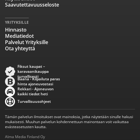
Saavutettavuusseloste
YRITYKSILLE
Hinnasto
Mediatiedot
Palvelut Yrityksille
Ota yhteyttä
Fiksut kaupat –
karavaanikauppa
turvallisesti
Baana - Kilpailuta paras
hinta ajoneuvostasi
Rekkari - Ajoneuvon
kaikki tiedot heti
Turvallisuusohjeet
Tämän palvelun ilmoitukset ovat mainoksia, jotka näytetään sinulle hakusi
mukaisesti. Muuhun palvelun kohdennettuun mainontaan voit vaikuttaa
evästeasetusten kautta.
Alma Media Finland Oy