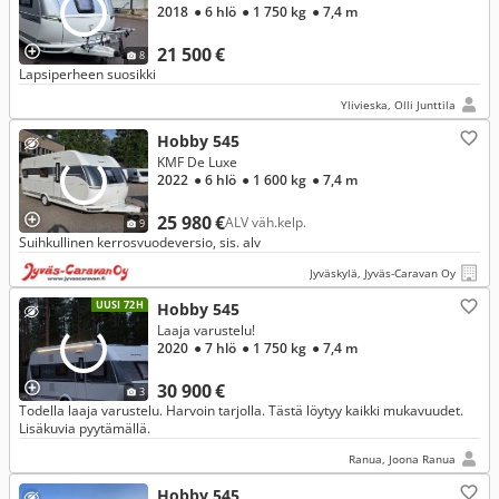
2018
● 6 hlö
● 1 750 kg
● 7,4 m
21 500 €
8
Lapsiperheen suosikki
Ylivieska, Olli Junttila
Hobby 545
KMF De Luxe
2022
● 6 hlö
● 1 600 kg
● 7,4 m
25 980 €
ALV väh.kelp.
9
Suihkullinen kerrosvuodeversio, sis. alv
Jyväskylä, Jyväs-Caravan Oy
UUSI 72H
Hobby 545
Laaja varustelu!
2020
● 7 hlö
● 1 750 kg
● 7,4 m
30 900 €
3
Todella laaja varustelu. Harvoin tarjolla. Tästä löytyy kaikki mukavuudet.
Lisäkuvia pyytämällä.
Ranua, Joona Ranua
Hobby 545