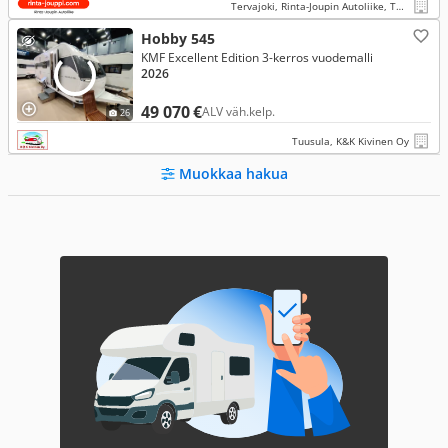
Tervajoki, Rinta-Joupin Autoliike, Tervajoki
Hobby 545
KMF Excellent Edition 3-kerros vuodemalli
2026
49 070 €
ALV väh.kelp.
26
Tuusula, K&K Kivinen Oy
Muokkaa hakua