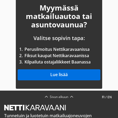
Myymässä
matkailuautoa tai
asuntovaunua?
Valitse sopivin tapa:
1.
Perusilmoitus Nettikaravaanissa
2.
Fiksut kaupat Nettikaravaanissa
3.
Kilpailuta ostajaliikkeet Baanassa
Lue lisää
Sivun alkuun
FI
/
EN
Tunnetuin ja luotetuin matkailuajoneuvojen