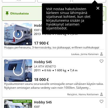
Voit nostaa hakutulosten
kärkeen sinua lähimpänä
Ohituskaista
Nosta ilmoituksesi tähän?
sijaitsevat kohteet, kun olet
kirjautuneena sisään ja
hyväksynyt selaimen
Hobby 545
sijaintitiedot.
KMF De Luxe
2013
● 6 hlö
● 1 600 kg
● 7,5 m
17 900 €
13
Huippu perhevaunu, 3-kerrossänky, iso jääkaappi, erillinen suihkukoppi
Laukaa, Jorma Katainen
Hobby 545
LA VITA VENETO
2011
● 6 hlö
● 1 600 kg
● 7,4 m
18 000 €
15
Hyväkuntoinen vaunu seuraavalle omistajalle oman vähäisen käytön takia.
Nykyisen omistajan aikana vedetty vain noin 1000km. Säilytetty
kalustosuojassa joutoajat. WC/suihkutilat lähes käyttämättömät.
Reisjärvi, Hannu Kotilainen
PÄIVITETTY 24H
Hobby 545
KMF