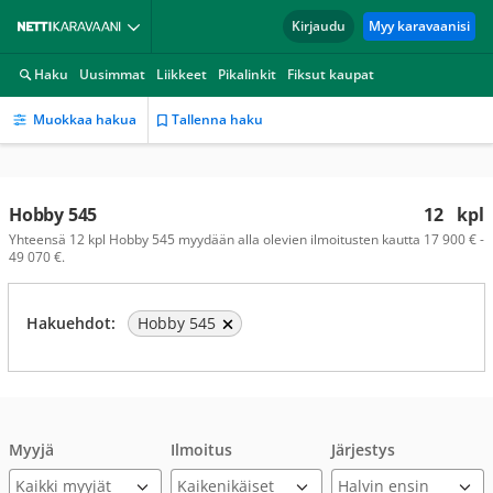
Kirjaudu
Myy karavaanisi
Haku
Uusimmat
Liikkeet
Pikalinkit
Fiksut kaupat
Muokkaa hakua
Tallenna haku
Hobby 545
12
kpl
Yhteensä 12 kpl Hobby 545 myydään alla olevien ilmoitusten kautta 17 900 € -
49 070 €.
Hakuehdot:
Hobby 545
Myyjä
Ilmoitus
Järjestys
Kaikki myyjät