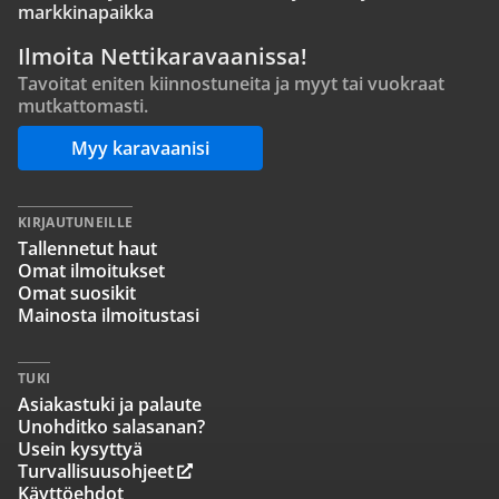
markkinapaikka
Ilmoita Nettikaravaanissa!
Tavoitat eniten kiinnostuneita ja myyt tai vuokraat
mutkattomasti.
Myy karavaanisi
KIRJAUTUNEILLE
Tallennetut haut
Omat ilmoitukset
Omat suosikit
Mainosta ilmoitustasi
TUKI
Asiakastuki ja palaute
Unohditko salasanan?
Usein kysyttyä
Turvallisuusohjeet
Käyttöehdot