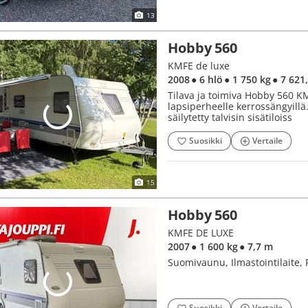
13
Hobby 560
KMFE de luxe
2008
● 6 hlö
● 1 750 kg
● 7 621
Tilava ja toimiva Hobby 560 
lapsiperheelle kerrossängyil
säilytetty talvisin sisätiloiss
Suosikki
Vertaile
15
Hobby 560
KMFE DE LUXE
2007
● 1 600 kg
● 7,7 m
Suomivaunu, Ilmastointilaite,
Suosikki
Vertaile