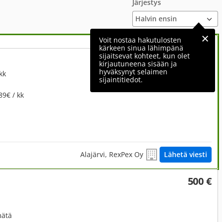
Järjestys
Voit nostaa hakutulosten
kärkeen sinua lähimpänä
sijaitsevat kohteet, kun olet
6 890 €
kirjautuneena sisään ja
hyväksynyt selaimen
kk
sijaintitiedot.
89€ / kk
Alajärvi, RexPex Oy
Lähetä viesti
500 €
mätä