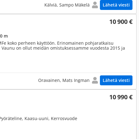
Kälviä, Sampo Mäkelä
Lähetä viesti
10 900 €
,0 m
KMFe koko perheen käyttöön. Erinomainen pohjaratkaisu
lä. Vaunu on ollut meidän omistuksessamme vuodesta 2015 ja
Oravainen, Mats Ingman
Lähetä viesti
10 990 €
 Pyöräteline, Kaasu-uuni, Kerrosvuode