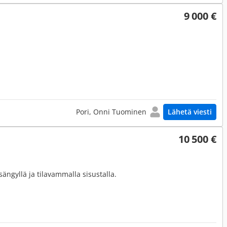
9 000 €
Pori, Onni Tuominen
Lähetä viesti
10 500 €
ngyllä ja tilavammalla sisustalla.