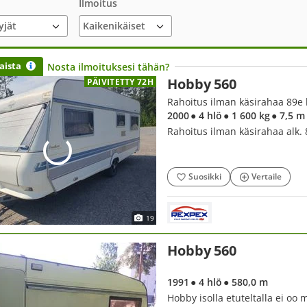
Ilmoitus
yjät
aista
Nosta ilmoituksesi tähän?
Hobby 560
PÄIVITETTY 72H
Rahoitus ilman käsirahaa 89e 
2000
● 4 hlö
● 1 600 kg
● 7,5 m
Rahoitus ilman käsirahaa alk. 
Suosikki
Vertaile
19
Hobby 560
1991
● 4 hlö
● 580,0 m
Hobby isolla etuteltalla ei oo 