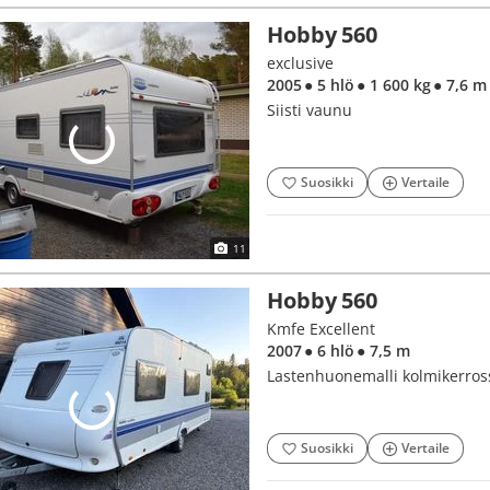
Hobby 560
exclusive
2005
● 5 hlö
● 1 600 kg
● 7,6 m
Siisti vaunu
Suosikki
Vertaile
11
Hobby 560
Kmfe Excellent
2007
● 6 hlö
● 7,5 m
Lastenhuonemalli kolmikerrossä
Suosikki
Vertaile