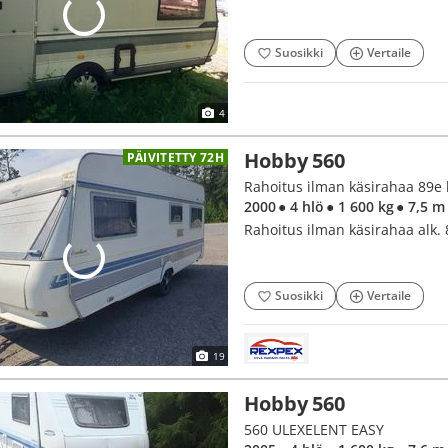
Suosikki
Vertaile
4
Hobby 560
PÄIVITETTY 72H
Rahoitus ilman käsirahaa 89e 
2000
● 4 hlö
● 1 600 kg
● 7,5 m
Rahoitus ilman käsirahaa alk. 
Suosikki
Vertaile
19
Hobby 560
560 ULEXELENT EASY