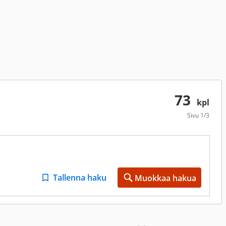
73
kpl
Sivu
1/3
Tallenna haku
Muokkaa hakua