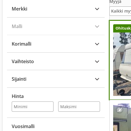
Myyjä
Merkki
Kaikki my
Malli
Ohitusk
Korimalli
Vaihteisto
Sijainti
Hinta
Vuosimalli