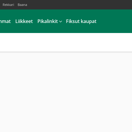
Rekkari
Baana
mmat
Liikkeet
Pikalinkit
Fiksut kaupat