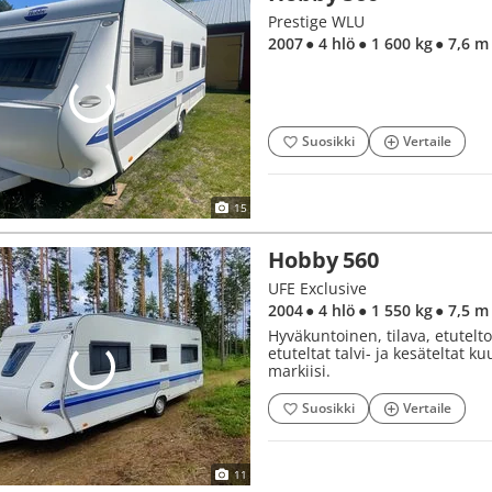
Prestige WLU
2007
● 4 hlö
● 1 600 kg
● 7,6 m
Suosikki
Vertaile
15
Hobby 560
UFE Exclusive
2004
● 4 hlö
● 1 550 kg
● 7,5 m
Hyväkuntoinen, tilava, etutel
etuteltat talvi- ja kesäteltat
markiisi.
Suosikki
Vertaile
11