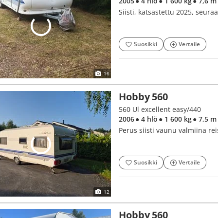
2005
● 4 hlö
● 1 600 kg
● 7,6 m
Siisti, katsastettu 2025, seuraa
Suosikki
Vertaile
16
Hobby 560
560 Ul excellent easy/440
2006
● 4 hlö
● 1 600 kg
● 7,5 m
Perus siisti vaunu valmiina rei
Suosikki
Vertaile
12
Hobby 560