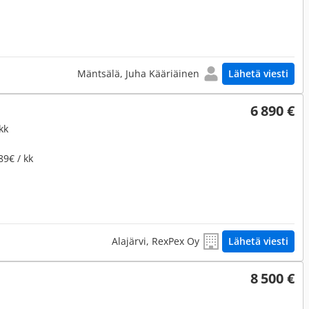
Mäntsälä, Juha Kääriäinen
Lähetä viesti
6 890 €
kk
89€ / kk
Alajärvi, RexPex Oy
Lähetä viesti
8 500 €