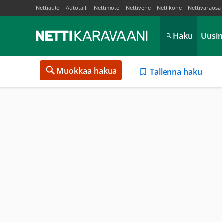
Nettiauto
Autotalli
Nettimoto
Nettivene
Nettikone
Nettivaraosa
Haku
Uusi
Muokkaa hakua
Tallenna haku