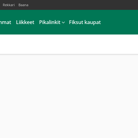
Rekkari
Baana
mmat
Liikkeet
Pikalinkit
Fiksut kaupat