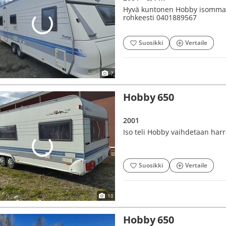
Hyvä kuntonen Hobby isommalle
rohkeesti 0401889567
Suosikki
Vertaile
7
Hobby 650
2001
Iso teli Hobby vaihdetaan har
Suosikki
Vertaile
10
Hobby 650