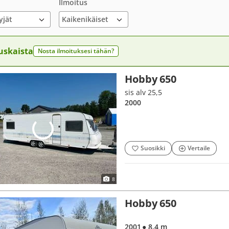
Ilmoitus
yjät
uskaista
Nosta ilmoituksesi tähän?
Hobby 650
sis alv 25,5
2000
Suosikki
Vertaile
8
Hobby 650
2001
● 8,4 m