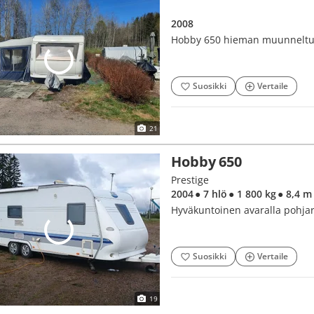
2008
Hobby 650 hieman muunneltu
Suosikki
Vertaile
21
Hobby 650
Prestige
2004
● 7 hlö
● 1 800 kg
● 8,4 m
Hyväkuntoinen avaralla pohjar
Suosikki
Vertaile
19