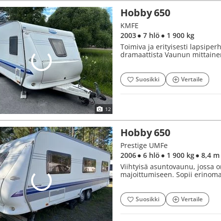
Hobby 650
KMFE
2003
● 7 hlö
● 1 900 kg
Toimiva ja erityisesti lapsiper
dramaattista Vaunun mittaine
Suosikki
Vertaile
12
Hobby 650
Prestige UMFe
2006
● 6 hlö
● 1 900 kg
● 8,4 m
Viihtyisä asuntovaunu, jossa on
majoittumiseen. Sopii erinomai
Suosikki
Vertaile