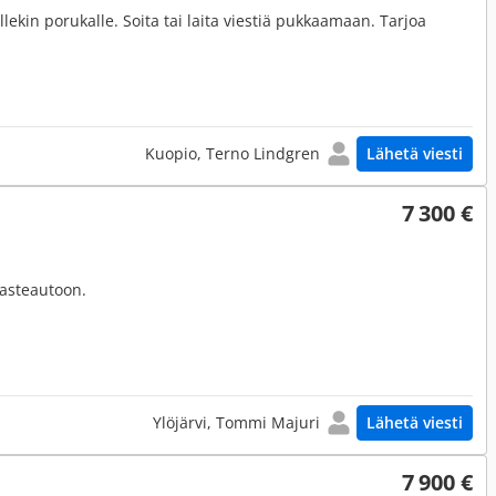
kin porukalle. Soita tai laita viestiä pukkaamaan. Tarjoa
Kuopio, Terno Lindgren
Lähetä viesti
7 300 €
rasteautoon.
Ylöjärvi, Tommi Majuri
Lähetä viesti
7 900 €