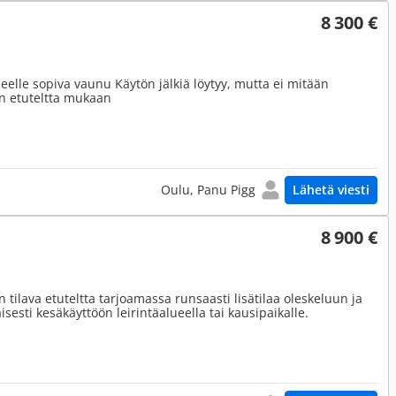
8 300 €
heelle sopiva vaunu Käytön jälkiä löytyy, mutta ei mitään
n etuteltta mukaan
Oulu, Panu Pigg
Lähetä viesti
8 900 €
 tilava etuteltta tarjoamassa runsaasti lisätilaa oleskeluun ja
sesti kesäkäyttöön leirintäalueella tai kausipaikalle.