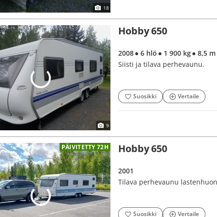
18
Hobby 650
2008
● 6 hlö
● 1 900 kg
● 8,5 m
Siisti ja tilava perhevaunu.
Suosikki
Vertaile
9
Hobby 650
PÄIVITETTY 72H
2001
Tilava perhevaunu lastenhuone
Suosikki
Vertaile