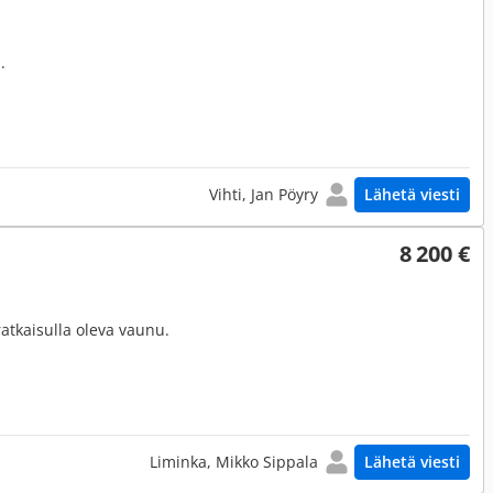
.
Vihti, Jan Pöyry
Lähetä viesti
8 200 €
atkaisulla oleva vaunu.
Liminka, Mikko Sippala
Lähetä viesti