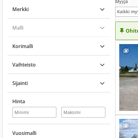
Myyjä
Merkki
Kaikki my
Malli
Ohit
Korimalli
Vaihteisto
Sijainti
Hinta
Vuosimalli