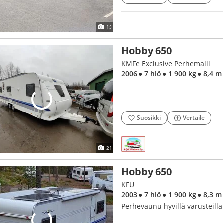
15
Hobby 650
KMFe Exclusive Perhemalli
2006
● 7 hlö
● 1 900 kg
● 8,4 m
Suosikki
Vertaile
21
Hobby 650
KFU
2003
● 7 hlö
● 1 900 kg
● 8,3 m
Perhevaunu hyvillä varusteilla