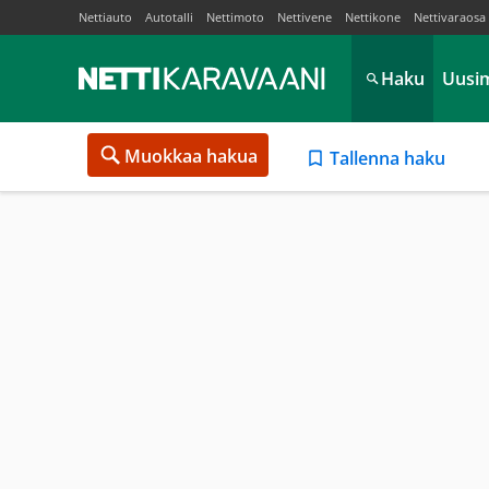
Nettiauto
Autotalli
Nettimoto
Nettivene
Nettikone
Nettivaraosa
Haku
Uusi
Muokkaa hakua
Tallenna haku