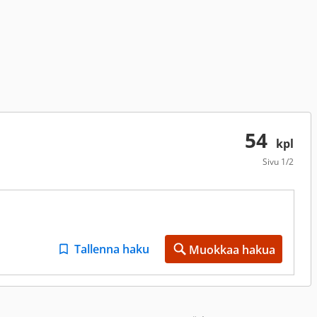
54
kpl
Sivu
1/2
Tallenna haku
Muokkaa hakua