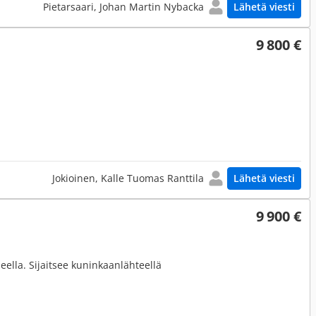
Pietarsaari, Johan Martin Nybacka
Lähetä viesti
9 800 €
Jokioinen, Kalle Tuomas Ranttila
Lähetä viesti
9 900 €
ella. Sijaitsee kuninkaanlähteellä