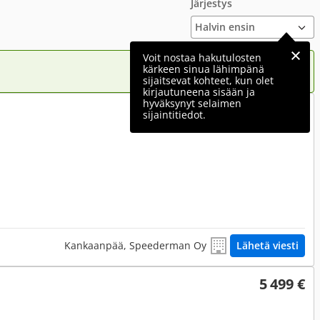
Järjestys
Voit nostaa hakutulosten
kärkeen sinua lähimpänä
sijaitsevat kohteet, kun olet
kirjautuneena sisään ja
hyväksynyt selaimen
4 950 €
sijaintitiedot.
Kankaanpää, Speederman Oy
Lähetä viesti
5 499 €