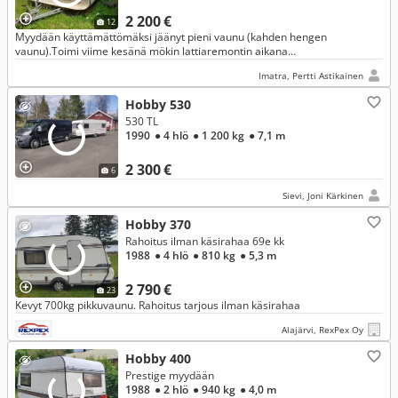
2 200 €
12
Myydään käyttämättömäksi jäänyt pieni vaunu (kahden hengen
vaunu).Toimi viime kesänä mökin lattiaremontin aikana
yöpymispaikkana.Vaunu on kohtuullisessa kunnossa.
Imatra, Pertti Astikainen
Hobby 530
530 TL
1990
● 4 hlö
● 1 200 kg
● 7,1 m
2 300 €
6
Sievi, Joni Kärkinen
Hobby 370
Rahoitus ilman käsirahaa 69e kk
1988
● 4 hlö
● 810 kg
● 5,3 m
2 790 €
23
Kevyt 700kg pikkuvaunu. Rahoitus tarjous ilman käsirahaa
Alajärvi, RexPex Oy
Hobby 400
Prestige myydään
1988
● 2 hlö
● 940 kg
● 4,0 m