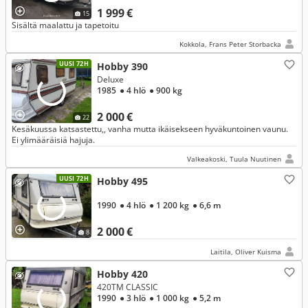
1 999 €
15
Sisältä maalattu ja tapetoitu
Kokkola, Frans Peter Storbacka
UUSI 72H
Hobby 390
Deluxe
1985
● 4 hlö
● 900 kg
2 000 €
22
Kesäkuussa katsastettu,, vanha mutta ikäisekseen hyväkuntoinen vaunu.
Ei ylimääräisiä hajuja.
Valkeakoski, Tuula Nuutinen
UUSI 72H
Hobby 495
1990
● 4 hlö
● 1 200 kg
● 6,6 m
2 000 €
8
Laitila, Oliver Kuisma
Hobby 420
420TM CLASSIC
1990
● 3 hlö
● 1 000 kg
● 5,2 m