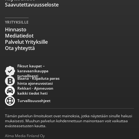
Saavutettavuusseloste
YRITYKSILLE
Hinnasto
Mediatiedot
Palvelut Yrityksille
Ota yhteyttä
Fiksut kaupat –
karavaanikauppa
turvallisesti
Baana - Kilpailuta paras
hinta ajoneuvostasi
Rekkari - Ajoneuvon
kaikki tiedot heti
Turvallisuusohjeet
Tämän palvelun ilmoitukset ovat mainoksia, jotka näytetään sinulle hakusi
mukaisesti. Muuhun palvelun kohdennettuun mainontaan voit vaikuttaa
evästeasetusten kautta.
Alma Media Finland Oy