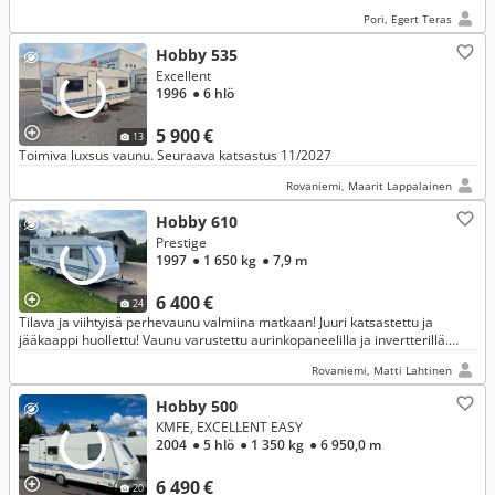
Pori, Egert Teras
Hobby 535
Excellent
1996
● 6 hlö
5 900 €
13
Toimiva luxsus vaunu. Seuraava katsastus 11/2027
Rovaniemi, Maarit Lappalainen
Hobby 610
Prestige
1997
● 1 650 kg
● 7,9 m
6 400 €
24
Tilava ja viihtyisä perhevaunu valmiina matkaan! Juuri katsastettu ja
jääkaappi huollettu! Vaunu varustettu aurinkopaneelilla ja invertterillä.
Heti käyttövalmis!
Rovaniemi, Matti Lahtinen
Hobby 500
KMFE, EXCELLENT EASY
2004
● 5 hlö
● 1 350 kg
● 6 950,0 m
6 490 €
20