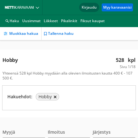
Kirjaudu
Myy karavaanisi
Haku
Uusimmat
Liikkeet
Pikalinkit
Fiksut kaupat
Muokkaa hakua
Tallenna haku
Hobby
528
kpl
Sivu
1/18
Yhteensä 528 kpl Hobby myydään alla olevien ilmoitusten kautta 400 € - 107
500 €.
Hakuehdot:
Hobby
Myyjä
Ilmoitus
Järjestys