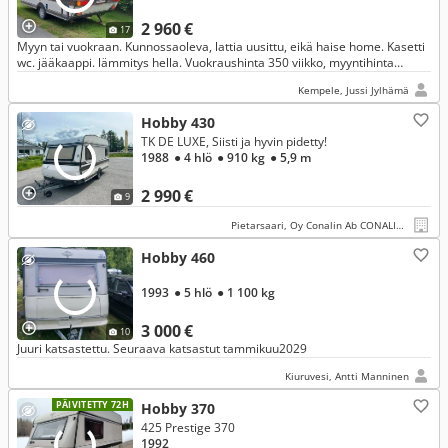
2 960 €
17
Myyn tai vuokraan. Kunnossaoleva, lattia uusittu, eikä haise home. Kasetti
wc. jääkaappi. lämmitys hella. Vuokraushinta 350 viikko, myyntihinta
2950,- Vaihto johonkin mahdollista
Kempele, Jussi Jylhämä
Hobby 430
TK DE LUXE, Siisti ja hyvin pidetty!
1988
● 4 hlö
● 910 kg
● 5,9 m
2 990 €
9
Pietarsaari, Oy Conalin Ab CONALIN CARS
Hobby 460
1993
● 5 hlö
● 1 100 kg
3 000 €
10
Juuri katsastettu. Seuraava katsastut tammikuu2029
Kiuruvesi, Antti Manninen
PÄIVITETTY 72H
Hobby 370
425 Prestige 370
1992