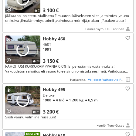
3 100 €
7
jääkaappi poistettu viallisena ? muuten ikäisekseen siisti ja toimiva ,vaunu
on kuiva ,ilmalämmitys toimii ,vaihdossa mönkijä,traktori ,?.pakettiauto !
Hämeenkyrö, Olli Lahtinen
Hobby 460
460T
1991
3 150 €
28
RAHOITUS! KORKOKAMPPANJA 0,0%! Ei perustamiskustannuksia!
Vakuudeton rahoitus eli vaunu tulee sinun omistukseesi heti. Vaihdossa
vanha autosi/vaunusi!
Harjavalta,
Veljekset Vaihtoauto Fager Oy
Hobby 495
Deluxe
1988
● 4 hlö
● 1 200 kg
● 6,5 m
3 200 €
24
Siisti vaunu valmiina reissuun!
Kemiö, Tony Gusev
UUSI 72H
Hobby 610