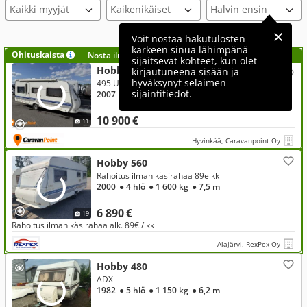
Kaikki myyjät
Voit nostaa hakutulosten
kärkeen sinua lähimpänä
Ohituskaista
Nosta ilmoituksesi tähän?
sijaitsevat kohteet, kun olet
Hobby 495
kirjautuneena sisään ja
hyväksynyt selaimen
495 UL
sijaintitiedot.
2007
● 4 hlö
● 1 400 kg
● 7,1 m
10 900 €
11
Hyvinkää, Caravanpoint Oy
Hobby 560
Rahoitus ilman käsirahaa 89e kk
2000
● 4 hlö
● 1 600 kg
● 7,5 m
6 890 €
19
Rahoitus ilman käsirahaa alk. 89€ / kk
Alajärvi, RexPex Oy
Hobby 480
ADX
1982
● 5 hlö
● 1 150 kg
● 6,2 m