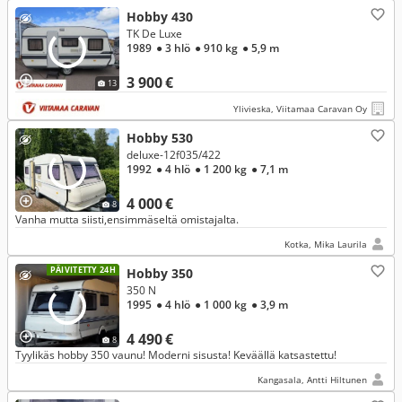
Hobby 430
TK De Luxe
1989
● 3 hlö
● 910 kg
● 5,9 m
3 900 €
13
Ylivieska, Viitamaa Caravan Oy
Hobby 530
deluxe-12f035/422
1992
● 4 hlö
● 1 200 kg
● 7,1 m
4 000 €
8
Vanha mutta siisti,ensimmäseltä omistajalta.
Kotka, Mika Laurila
PÄIVITETTY 24H
Hobby 350
350 N
1995
● 4 hlö
● 1 000 kg
● 3,9 m
4 490 €
8
Tyylikäs hobby 350 vaunu! Moderni sisusta! Keväällä katsastettu!
Kangasala, Antti Hiltunen