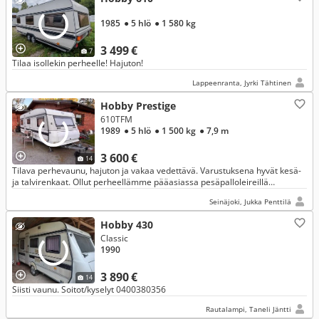
1985
● 5 hlö
● 1 580 kg
3 499 €
7
Tilaa isollekin perheelle! Hajuton!
Lappeenranta, Jyrki Tähtinen
Hobby Prestige
610TFM
1989
● 5 hlö
● 1 500 kg
● 7,9 m
3 600 €
14
Tilava perhevaunu, hajuton ja vakaa vedettävä. Varustuksena hyvät kesä-
ja talvirenkaat. Ollut perheellämme pääasiassa pesäpalloleireillä
vanhempien majoituksena. Talvet nukkunut talviunta katon alla.
Seinäjoki, Jukka Penttilä
Hobby 430
Classic
1990
3 890 €
14
Siisti vaunu. Soitot/kyselyt 0400380356
Rautalampi, Taneli Jäntti