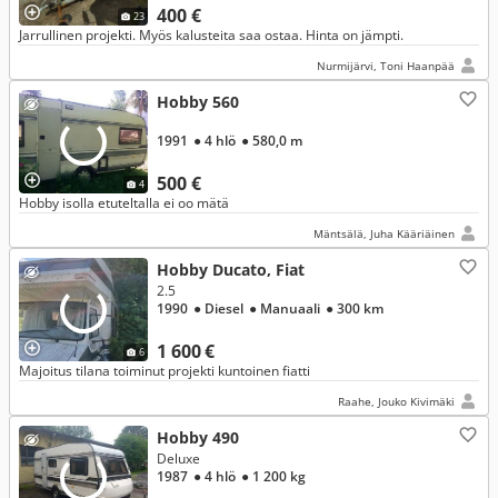
400 €
23
Jarrullinen projekti. Myös kalusteita saa ostaa. Hinta on jämpti.
Nurmijärvi, Toni Haanpää
Hobby 560
1991
● 4 hlö
● 580,0 m
500 €
4
Hobby isolla etuteltalla ei oo mätä
Mäntsälä, Juha Kääriäinen
Hobby Ducato, Fiat
2.5
1990
● Diesel
● Manuaali
● 300 km
1 600 €
6
Majoitus tilana toiminut projekti kuntoinen fiatti
Raahe, Jouko Kivimäki
Hobby 490
Deluxe
1987
● 4 hlö
● 1 200 kg