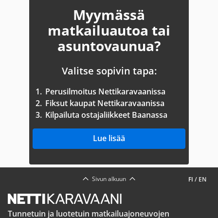
Myymässä
matkailuautoa tai
asuntovaunua?
Valitse sopivin tapa:
1.
Perusilmoitus Nettikaravaanissa
2.
Fiksut kaupat Nettikaravaanissa
3.
Kilpailuta ostajaliikkeet Baanassa
Lue lisää
Sivun alkuun
FI
/
EN
Tunnetuin ja luotetuin matkailuajoneuvojen