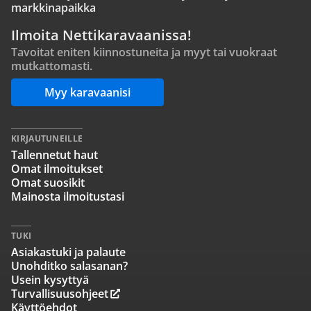
markkinapaikka
Ilmoita Nettikaravaanissa!
Tavoitat eniten kiinnostuneita ja myyt tai vuokraat
mutkattomasti.
Myy karavaanisi
KIRJAUTUNEILLE
Tallennetut haut
Omat ilmoitukset
Omat suosikit
Mainosta ilmoitustasi
TUKI
Asiakastuki ja palaute
Unohditko salasanan?
Usein kysyttyä
Turvallisuusohjeet
Käyttöehdot