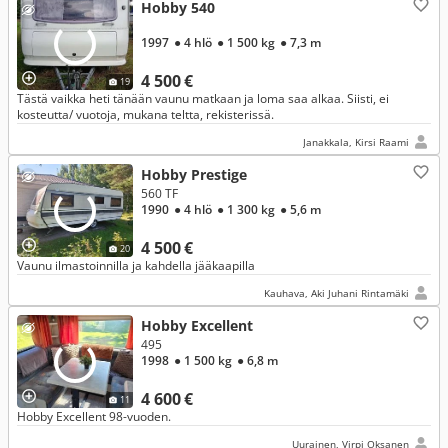
Hobby 540
1997
● 4 hlö
● 1 500 kg
● 7,3 m
4 500 €
19
Tästä vaikka heti tänään vaunu matkaan ja loma saa alkaa. Siisti, ei
kosteutta/ vuotoja, mukana teltta, rekisterissä.
Janakkala, Kirsi Raami
Hobby Prestige
560 TF
1990
● 4 hlö
● 1 300 kg
● 5,6 m
4 500 €
20
Vaunu ilmastoinnilla ja kahdella jääkaapilla
Kauhava, Aki Juhani Rintamäki
Hobby Excellent
495
1998
● 1 500 kg
● 6,8 m
4 600 €
11
Hobby Excellent 98-vuoden.
Uurainen, Virpi Oksanen