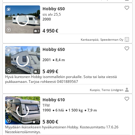
Hobby 650
sis alv 25,5
2000
4 950 €
8
Kankaanpää, Speederman Oy
Hobby 650
2001
● 8,4 m
5 499 €
7
Hyvä kuntonen Hobby isommallekin porukalle. Soita tai laita viestiä
pukkaamaan. Tarjoa rohkeesti 0401889567
Kuopio, Terno Lindgren
Hobby 610
TFM
1990
● 6 hlö
● 1 500 kg
● 7,9 m
5 800 €
24
Myydään ikäisekseen hyväkuntoinen Hobby. Kosteusmitattu 17.6.26
Nestekiertolämmitys.