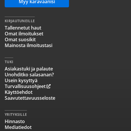
Myy karavaanisi
KIRJAUTUNEILLE
Tallennetut haut
Omat ilmoitukset
Omat suosikit
Mainosta ilmoitustasi
TUKI
Asiakastuki ja palaute
Unohditko salasanan?
Usein kysyttyä
Turvallisuusohjeet
Käyttöehdot
Saavutettavuusseloste
YRITYKSILLE
Hinnasto
Mediatiedot