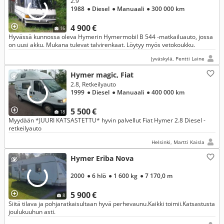
2.9
1988
● Diesel
● Manuaali
● 300 000 km
4 900 €
16
Hyvässä kunnossa oleva Hymerin Hymermobil B 544 -matkailuauto, jossa
on uusi akku. Mukana tulevat talvirenkaat. Löytyy myös vetokoukku.
Jyväskylä, Pentti Laine
Hymer magic, Fiat
2.8, Retkeilyauto
1999
● Diesel
● Manuaali
● 400 000 km
5 500 €
18
Myydään *JUURI KATSASTETTU* hyvin palvellut Fiat Hymer 2.8 Diesel -
retkeilyauto
Helsinki, Martti Kaisla
Hymer Eriba Nova
2000
● 6 hlö
● 1 600 kg
● 7 170,0 m
5 900 €
8
Siitä tilava ja pohjaratkaisultaan hyvä perhevaunu.Kaikki toimii.Katsastusta
joulukuuhun asti.