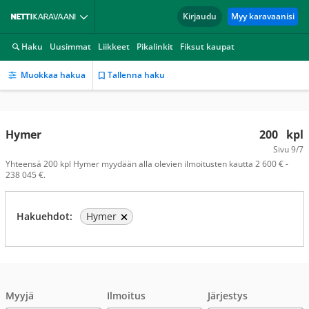
Kirjaudu
Myy karavaanisi
Haku
Uusimmat
Liikkeet
Pikalinkit
Fiksut kaupat
Muokkaa hakua
Tallenna haku
Hymer
200
kpl
Sivu
9/7
Yhteensä 200 kpl Hymer myydään alla olevien ilmoitusten kautta 2 600 € -
238 045 €.
Hakuehdot:
Hymer
Myyjä
Ilmoitus
Järjestys