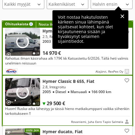
Kaikki myyjät
Voit nostaa hakutulosten
kärkeen sinua lähimpänä
Ohituskaista
Nosta ilmoituksesi tähän?
sijaitsevat kohteet, kun olet
Hymer Pössl, Fiat
kirjautuneena sisään ja
hyväksynyt selaimen
2.5, Retkeilyauto, Vaihto Rahoitus ilman käsirahaa
sijaintitiedot.
2003
● Diesel
● Manuaali
● 180 200 km
14 970 €
24
Rahoitus ilman käsirahaa alk 179€ kk Katsastettu 6/2026. Tällä heti valmis
unelmien reissuun
Alajärvi, RexPex Oy
Hymer Classic B 655, Fiat
2.8, Integroitu
2005
● Diesel
● Manuaali
● 166 000 km
29 500 €
12
Huom! Ruska-aika lähestyy ja tässä hieno matkakumppani vaikka siihenkin
tarkoitukseen !!
Rovaniemi, Juha Eero Tapio Salmela
UUSI 24H
Hymer ducato, Fiat