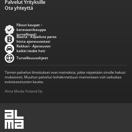
Palvelut Yrityksille
Ota yhteyttä
Fiksut kaupat –
karavaanikauppa
turvallisesti
Baana - Kilpailuta paras
hinta ajoneuvostasi
Rekkari - Ajoneuvon
kaikki tiedot heti
Turvallisuusohjeet
Tämän palvelun ilmoitukset ovat mainoksia, jotka näytetään sinulle hakusi
mukaisesti. Muuhun palvelun kohdennettuun mainontaan voit vaikuttaa
evästeasetusten kautta.
Alma Media Finland Oy