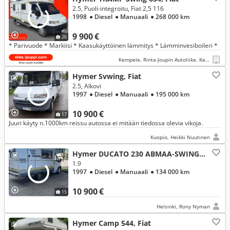
2.5, Puoli-integroitu, Fiat 2,5 116
1998
● Diesel
● Manuaali
● 268 000 km
9 900 €
26
* Parivuode * Markiisi * Kaasukäyttöinen lämmitys * Lämminvesiboileri *
Kempele, Rinta-Joupin Autoliike, Kempele
Hymer Svwing, Fiat
2.5, Alkovi
1997
● Diesel
● Manuaali
● 195 000 km
10 900 €
17
Juuri käyty n.1000km reissu autossa ei mitään tiedossa olevia vikoja.
Kuopio, Heikki Nuutinen
Hymer DUCATO 230 ABMAA-SWING 544, Fiat
1.9
1997
● Diesel
● Manuaali
● 134 000 km
10 900 €
15
Helsinki, Rony Nyman
Hymer Camp 544, Fiat