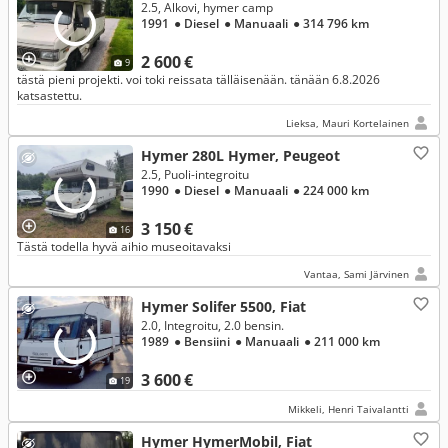
2.5, Alkovi, hymer camp
1991
● Diesel
● Manuaali
● 314 796 km
2 600 €
9
tästä pieni projekti. voi toki reissata tälläisenään. tänään 6.8.2026
katsastettu.
Lieksa, Mauri Kortelainen
Hymer 280L Hymer, Peugeot
2.5, Puoli-integroitu
1990
● Diesel
● Manuaali
● 224 000 km
3 150 €
16
Tästä todella hyvä aihio museoitavaksi
Vantaa, Sami Järvinen
Hymer Solifer 5500, Fiat
2.0, Integroitu, 2.0 bensin.
1989
● Bensiini
● Manuaali
● 211 000 km
3 600 €
19
Mikkeli, Henri Taivalantti
Hymer HymerMobil, Fiat