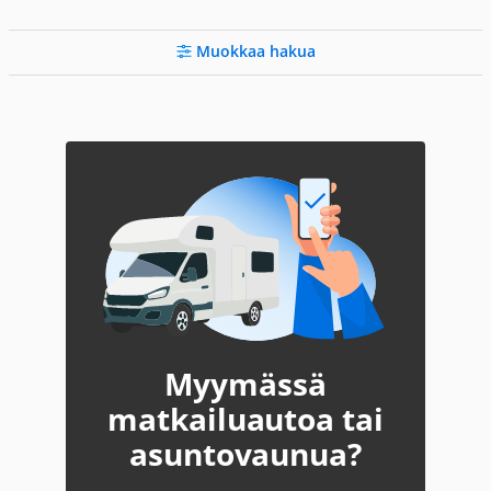
Muokkaa hakua
Myymässä
matkailuautoa tai
asuntovaunua?