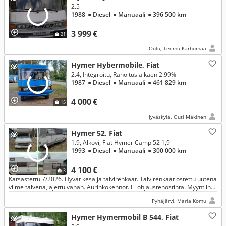
2.5
1988
● Diesel
● Manuaali
● 396 500 km
3 999 €
21
Oulu, Teemu Karhumaa
Hymer Hybermobile, Fiat
2.4, Integroitu, Rahoitus alkaen 2.99%
1987
● Diesel
● Manuaali
● 461 829 km
4 000 €
15
Jyväskylä, Outi Mäkinen
Hymer 52, Fiat
1.9, Alkovi, Fiat Hymer Camp 52 1,9
1993
● Diesel
● Manuaali
● 300 000 km
4 100 €
3
Katsastettu 7/2026. Hyvät kesä ja talvirenkaat. Talvirenkaat ostettu uutena
viime talvena, ajettu vähän. Aurinkokennot. Ei ohjaustehostinta. Myyntiin
vähäisen käytön vuoksi.
Pyhäjärvi, Maria Komu
Hymer Hymermobil B 544, Fiat