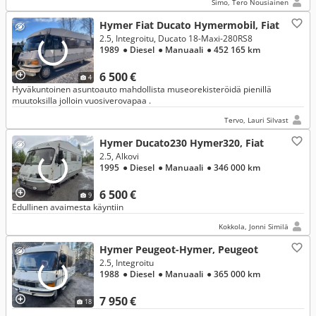
Simo, Tero Nousiainen
Hymer Fiat Ducato Hymermobil, Fiat
2.5, Integroitu, Ducato 18-Maxi-280RS8
1989
● Diesel
● Manuaali
● 452 165 km
6 500 €
4
Hyväkuntoinen asuntoauto mahdollista museorekisteröidä pienillä
muutoksilla jolloin vuosiverovapaa .
Tervo, Lauri Silvast
Hymer Ducato230 Hymer320, Fiat
2.5, Alkovi
1995
● Diesel
● Manuaali
● 346 000 km
6 500 €
9
Edullinen avaimesta käyntiin
Kokkola, Jonni Similä
Hymer Peugeot-Hymer, Peugeot
2.5, Integroitu
1988
● Diesel
● Manuaali
● 365 000 km
7 950 €
18