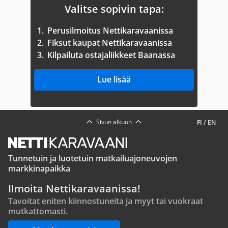
Valitse sopivin tapa:
1.
Perusilmoitus Nettikaravaanissa
2.
Fiksut kaupat Nettikaravaanissa
3.
Kilpailuta ostajaliikkeet Baanassa
Lue lisää
Sivun alkuun
FI
/
EN
Tunnetuin ja luotetuin matkailuajoneuvojen
markkinapaikka
Ilmoita Nettikaravaanissa!
Tavoitat eniten kiinnostuneita ja myyt tai vuokraat
mutkattomasti.