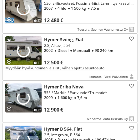
530, Erilisvuoteet, Pussimarkiisi, Lämmitys kaasulla ja sähköllä, lämminvesi, laadukas vaunu Ym!
2007
● 4 hlö
● 1 500 kg
● 7,5 m
12 480 €
27
Tuusula, Suomen Vaunumesta Oy
Hymer Swing, Fiat
2.8, Alkovi, 554
2002
● Diesel
● Manuaali
● 98 240 km
12 500 €
11
Myydään hyväkuntoinen ja siisti, vähän ajettu asuntoauto.
Ilomantsi, Virpi Palviainen
Hymer Eriba Nova
555 *Markiisi*Parivuode*Trumatic*
2009
● 1 600 kg
● 7,6 m
12 900 €
19
Alahärmä, Auto-Heikkilä Oy
Hymer B 564, Fiat
2.5, Integroitu, B 564
1995
● Diesel
● Manuaali
● 190 674 km