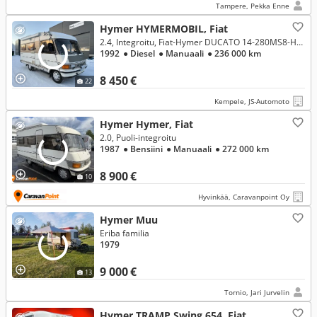
Tampere, Pekka Enne
Hymer HYMERMOBIL, Fiat
2.4, Integroitu, Fiat-Hymer DUCATO 14-280MS8-HYMERMOBIL 554/292
1992
● Diesel
● Manuaali
● 236 000 km
8 450 €
22
Kempele, JS-Automoto
Hymer Hymer, Fiat
2.0, Puoli-integroitu
1987
● Bensiini
● Manuaali
● 272 000 km
8 900 €
10
Hyvinkää, Caravanpoint Oy
Hymer Muu
Eriba familia
1979
9 000 €
13
Tornio, Jari Jurvelin
Hymer TRAMP Swing 654, Fiat