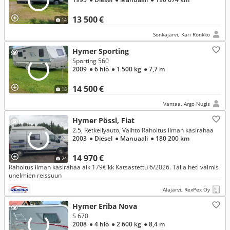
13 500 €
14
Sonkajärvi, Kari Rönkkö
Hymer Sporting
Sporting 560
2009
● 6 hlö
● 1 500 kg
● 7,7 m
14 500 €
18
Vantaa, Argo Nugis
Hymer Pössl, Fiat
2.5, Retkeilyauto, Vaihto Rahoitus ilman käsirahaa
2003
● Diesel
● Manuaali
● 180 200 km
14 970 €
24
Rahoitus ilman käsirahaa alk 179€ kk Katsastettu 6/2026. Tällä heti valmis
unelmien reissuun
Alajärvi, RexPex Oy
Hymer Eriba Nova
S 670
2008
● 4 hlö
● 2 600 kg
● 8,4 m