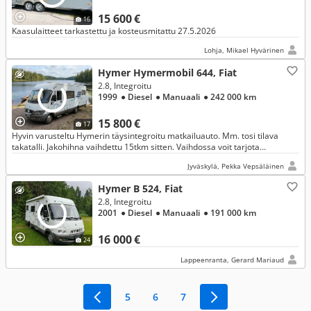
15 600 €
16
Kaasulaitteet tarkastettu ja kosteusmitattu 27.5.2026
Lohja, Mikael Hyvärinen
Hymer Hymermobil 644, Fiat
2.8, Integroitu
1999
● Diesel
● Manuaali
● 242 000 km
15 800 €
17
Hyvin varusteltu Hymerin täysintegroitu matkailuauto. Mm. tosi tilava
takatalli. Jakohihna vaihdettu 15tkm sitten. Vaihdossa voit tarjota
valkokilpienduroa, asuntovaunua tai traktorimönkijää.
Jyväskylä, Pekka Vepsäläinen
Hymer B 524, Fiat
2.8, Integroitu
2001
● Diesel
● Manuaali
● 191 000 km
16 000 €
24
Lappeenranta, Gerard Mariaud
5
6
7