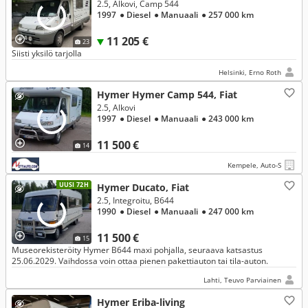
2.5, Alkovi, Camp 544
1997
● Diesel
● Manuaali
● 257 000 km
11 205 €
23
Siisti yksilö tarjolla
Helsinki, Erno Roth
Hymer Hymer Camp 544, Fiat
2.5, Alkovi
1997
● Diesel
● Manuaali
● 243 000 km
11 500 €
14
Kempele, Auto-S
UUSI 72H
Hymer Ducato, Fiat
2.5, Integroitu, B644
1990
● Diesel
● Manuaali
● 247 000 km
11 500 €
15
Museorekisteröity Hymer B644 maxi pohjalla, seuraava katsastus
25.06.2029. Vaihdossa voin ottaa pienen pakettiauton tai tila-auton.
Lahti, Teuvo Parviainen
Hymer Eriba-living