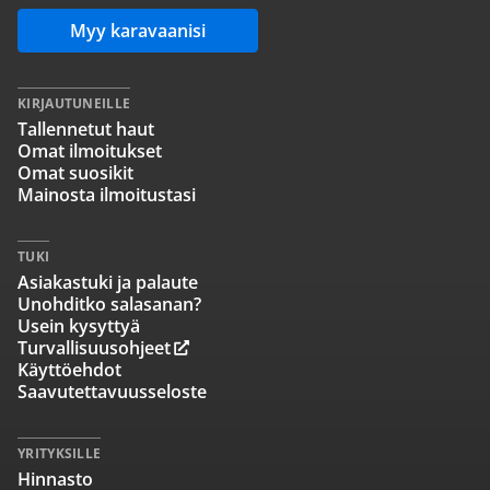
Myy karavaanisi
KIRJAUTUNEILLE
Tallennetut haut
Omat ilmoitukset
Omat suosikit
Mainosta ilmoitustasi
TUKI
Asiakastuki ja palaute
Unohditko salasanan?
Usein kysyttyä
Turvallisuusohjeet
Käyttöehdot
Saavutettavuusseloste
YRITYKSILLE
Hinnasto