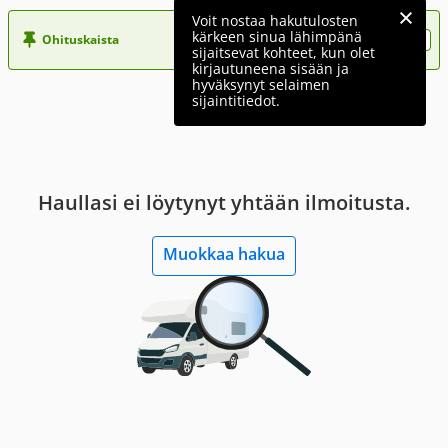
Voit nostaa hakutulosten
kärkeen sinua lähimpänä
Ohituskaista
Nosta ilmoituksesi tähän?
sijaitsevat kohteet, kun olet
kirjautuneena sisään ja
hyväksynyt selaimen
sijaintitiedot.
Haullasi ei löytynyt yhtään ilmoitusta.
Muokkaa hakua