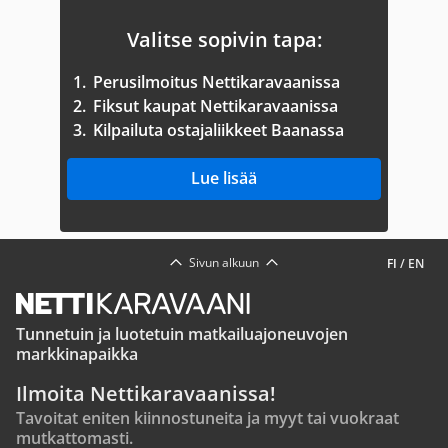
Valitse sopivin tapa:
1.
Perusilmoitus Nettikaravaanissa
2.
Fiksut kaupat Nettikaravaanissa
3.
Kilpailuta ostajaliikkeet Baanassa
Lue lisää
Sivun alkuun
FI
/
EN
Tunnetuin ja luotetuin matkailuajoneuvojen
markkinapaikka
Ilmoita Nettikaravaanissa!
Tavoitat eniten kiinnostuneita ja myyt tai vuokraat
mutkattomasti.