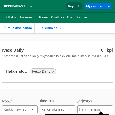
Kirjaudu
Myy karavaanisi
Haku
Uusimmat
Liikkeet
Pikalinkit
Fiksut kaupat
Muokkaa hakua
Tallenna haku
Iveco Daily
0
kpl
Yhteensä 0 kpl Iveco Daily myydään alla olevien ilmoitusten kautta 0 € - 0 €.
Hakuehdot:
Iveco Daily
Myyjä
Ilmoitus
Järjestys
Kaikki myyjät