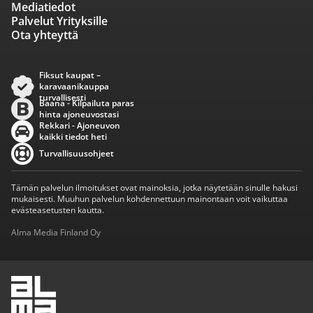
Mediatiedot
Palvelut Yrityksille
Ota yhteyttä
Fiksut kaupat –
karavaanikauppa
turvallisesti
Baana - Kilpailuta paras
hinta ajoneuvostasi
Rekkari - Ajoneuvon
kaikki tiedot heti
Turvallisuusohjeet
Tämän palvelun ilmoitukset ovat mainoksia, jotka näytetään sinulle hakusi
mukaisesti. Muuhun palvelun kohdennettuun mainontaan voit vaikuttaa
evästeasetusten kautta.
Alma Media Finland Oy