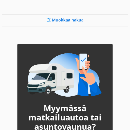
Muokkaa hakua
Myymässä
matkailuautoa tai
asuntovaunua?