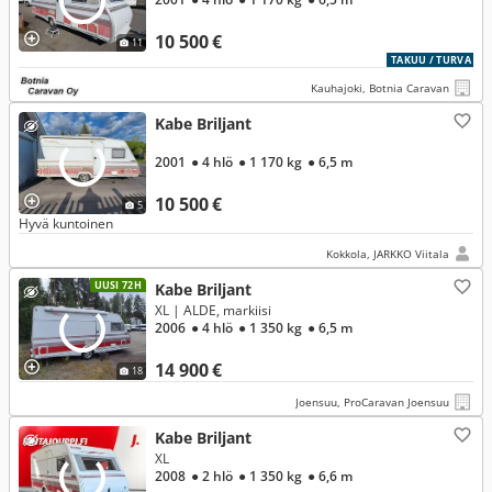
10 500 €
11
TAKUU / TURVA
Kauhajoki, Botnia Caravan
Kabe Briljant
2001
● 4 hlö
● 1 170 kg
● 6,5 m
10 500 €
5
Hyvä kuntoinen
Kokkola, JARKKO Viitala
UUSI 72H
Kabe Briljant
XL | ALDE, markiisi
2006
● 4 hlö
● 1 350 kg
● 6,5 m
14 900 €
18
Joensuu, ProCaravan Joensuu
Kabe Briljant
XL
2008
● 2 hlö
● 1 350 kg
● 6,6 m