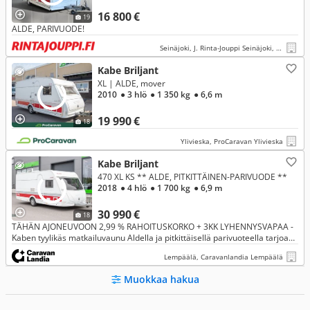
16 800 €
19
ALDE, PARIVUODE!
Seinäjoki, J. Rinta-Jouppi Seinäjoki, Herralankatu
Kabe Briljant
XL | ALDE, mover
2010
● 3 hlö
● 1 350 kg
● 6,6 m
19 990 €
18
Ylivieska, ProCaravan Ylivieska
Kabe Briljant
470 XL KS ** ALDE, PITKITTÄINEN-PARIVUODE **
2018
● 4 hlö
● 1 700 kg
● 6,9 m
30 990 €
18
TÄHÄN AJONEUVOON 2,99 % RAHOITUSKORKO + 3KK LYHENNYSVAPAA -
Kaben tyylikäs matkailuvaunu Aldella ja pitkittäisellä parivuoteella tarjoaa
loistavan matkakokemuksen.
Lempäälä, Caravanlandia Lempäälä
Muokkaa hakua