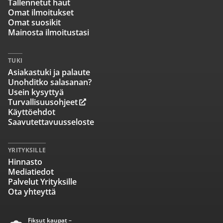
Tallennetut haut
Omat ilmoitukset
Omat suosikit
Mainosta ilmoitustasi
TUKI
Asiakastuki ja palaute
Unohditko salasanan?
Usein kysyttyä
Turvallisuusohjeet
Käyttöehdot
Saavutettavuusseloste
YRITYKSILLE
Hinnasto
Mediatiedot
Palvelut Yrityksille
Ota yhteyttä
Fiksut kaupat –