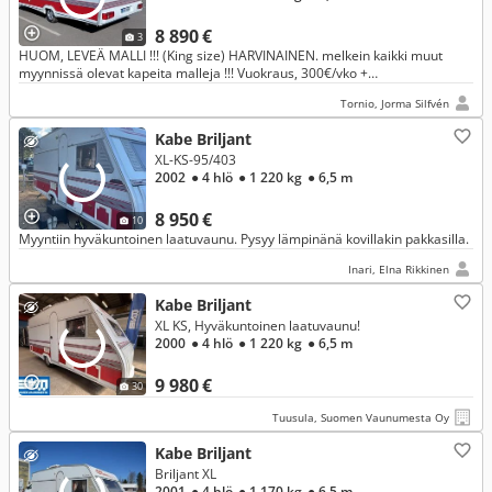
8 890 €
3
HUOM, LEVEÄ MALLI !!! (King size) HARVINAINEN. melkein kaikki muut
myynnissä olevat kapeita malleja !!! Vuokraus, 300€/vko +
vuokravakuus150€/vko, ei lemmikkieläimiä.
Tornio, Jorma Silfvén
Kabe Briljant
XL-KS-95/403
2002
● 4 hlö
● 1 220 kg
● 6,5 m
8 950 €
10
Myyntiin hyväkuntoinen laatuvaunu. Pysyy lämpinänä kovillakin pakkasilla.
Inari, Elna Rikkinen
Kabe Briljant
XL KS, Hyväkuntoinen laatuvaunu!
2000
● 4 hlö
● 1 220 kg
● 6,5 m
9 980 €
30
Tuusula, Suomen Vaunumesta Oy
Kabe Briljant
Briljant XL
2001
● 4 hlö
● 1 170 kg
● 6,5 m