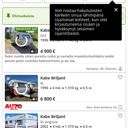
Voit nostaa hakutulosten
kärkeen sinua lähimpänä
Ohituskaista
Nosta ilmoituksesi tähän?
sijaitsevat kohteet, kun olet
kirjautuneena sisään ja
hyväksynyt selaimen
PÄIVITETTY 24H
Kabe Briljant
sijaintitiedot.
GLE
1996
● 2 hlö
● 1 140 kg
● 6,4 m
4 900 €
10
Kaksi vuotta sitten purettu osiksi ja samalla maalattu/vaihdettu kaikki
pinnat paitsi sisätilan kattoverhoilu ja wc-tila.
Kempele, Aki Okkonen
Kabe Briljant
XL
1996
● 4 hlö
● 1 310 kg
● 6,5 m
6 800 €
8
Salo, Auto-Simelius Oy
Kabe Briljant
XL kingsize
2002
● 4 hlö
● 1 310 kg
● 6,5 m