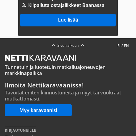
3.
Kilpailuta ostajaliikkeet Baanassa
Lue lisää
Sivun alkuun
FI
/
EN
Tunnetuin ja luotetuin matkailuajoneuvojen
markkinapaikka
Ilmoita Nettikaravaanissa!
Tavoitat eniten kiinnostuneita ja myyt tai vuokraat
mutkattomasti.
Myy karavaanisi
KIRJAUTUNEILLE