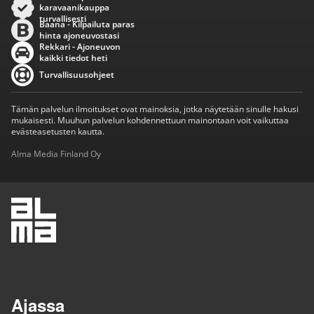
karavaanikauppa
turvallisesti
Baana - Kilpailuta paras
hinta ajoneuvostasi
Rekkari - Ajoneuvon
kaikki tiedot heti
Turvallisuusohjeet
Tämän palvelun ilmoitukset ovat mainoksia, jotka näytetään sinulle hakusi
mukaisesti. Muuhun palvelun kohdennettuun mainontaan voit vaikuttaa
evästeasetusten kautta.
Alma Media Finland Oy