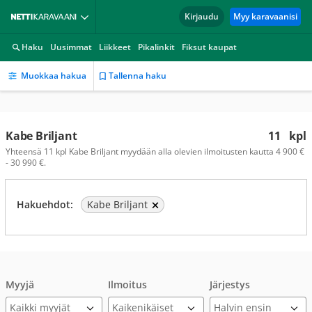
Kirjaudu
Myy karavaanisi
Haku
Uusimmat
Liikkeet
Pikalinkit
Fiksut kaupat
Muokkaa hakua
Tallenna haku
Kabe Briljant
11
kpl
Yhteensä 11 kpl Kabe Briljant myydään alla olevien ilmoitusten kautta 4 900 €
- 30 990 €.
Hakuehdot:
Kabe Briljant
Myyjä
Ilmoitus
Järjestys
Kaikki myyjät