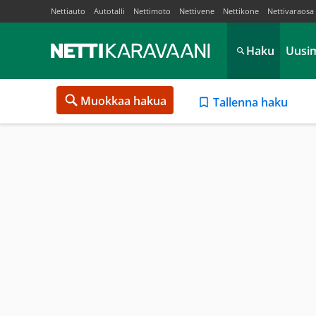
Nettiauto
Autotalli
Nettimoto
Nettivene
Nettikone
Nettivaraosa
Haku
Uusi
Muokkaa hakua
Tallenna haku