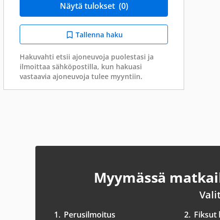
Näytä tulokset
(0)
Tallenna haku
Hakuvahti etsii ajoneuvoja puolestasi ja
ilmoittaa sähköpostilla, kun hakuasi
vastaavia ajoneuvoja tulee myyntiin.
Myymässä matkail
Vali
1.
Perusilmoitus
2.
Fiksut