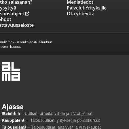
tko salasanan?
Mediatiedot
ysyttyä
Palvelut Yrityksille
isuusohjeet
Ota yhteyttä
ehdot
ettavuusseloste
inulle hakusi mukaisesti. Muuhun
usten kautta.