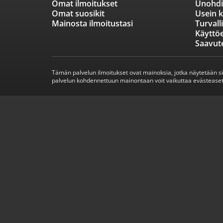
Omat ilmoitukset
Unohdi
Omat suosikit
Usein k
Mainosta ilmoitustasi
Turvall
Käyttö
Saavut
Tämän palvelun ilmoitukset ovat mainoksia, jotka näytetään s
palvelun kohdennettuun mainontaan voit vaikuttaa evästeaset