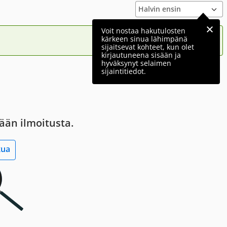
Voit nostaa hakutulosten
kärkeen sinua lähimpänä
sijaitsevat kohteet, kun olet
kirjautuneena sisään ja
hyväksynyt selaimen
sijaintitiedot.
tään ilmoitusta.
kua