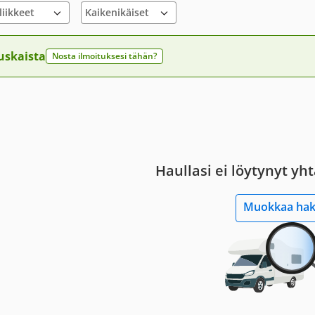
liikkeet
uskaista
Nosta ilmoituksesi tähän?
Haullasi ei löytynyt yh
Muokkaa ha