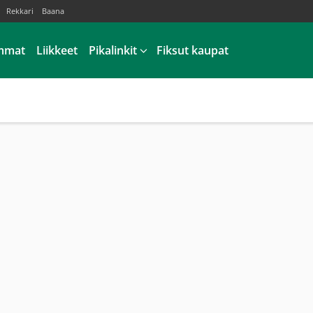
Rekkari
Baana
mmat
Liikkeet
Pikalinkit
Fiksut kaupat