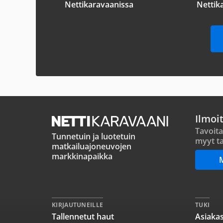
Nettikaravaanissa
Nettik
Ilmoi
Tavoita
Tunnetuin ja luotetuin
myyt ta
matkailuajoneuvojen
markkinapaikka
KIRJAUTUNEILLE
TUKI
Tallennetut haut
Asiakas