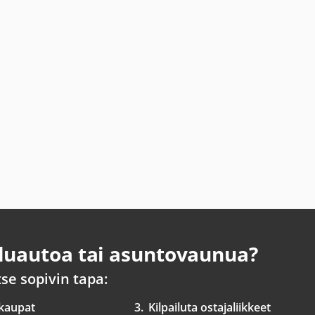
uautoa tai asuntovaunua?
tse sopivin tapa:
 kaupat
3.
Kilpailuta ostajaliikkeet