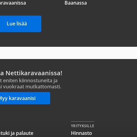
aravaanissa
Baanassa
Lue lisää
ta Nettikaravaanissa!
t eniten kiinnostuneita ja
i vuokraat mutkattomasti.
Myy karavaanisi
YRITYKSILLE
tuki ja palaute
Hinnasto