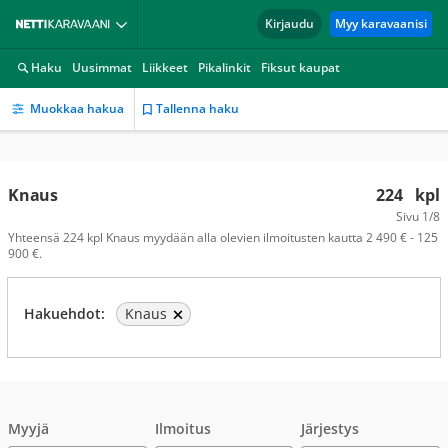
Kirjaudu
Myy karavaanisi
Haku
Uusimmat
Liikkeet
Pikalinkit
Fiksut kaupat
Muokkaa hakua
Tallenna haku
Knaus
224
kpl
Sivu
1/8
Yhteensä 224 kpl Knaus myydään alla olevien ilmoitusten kautta 2 490 € - 125
900 €.
Hakuehdot:
Knaus
Myyjä
Ilmoitus
Järjestys