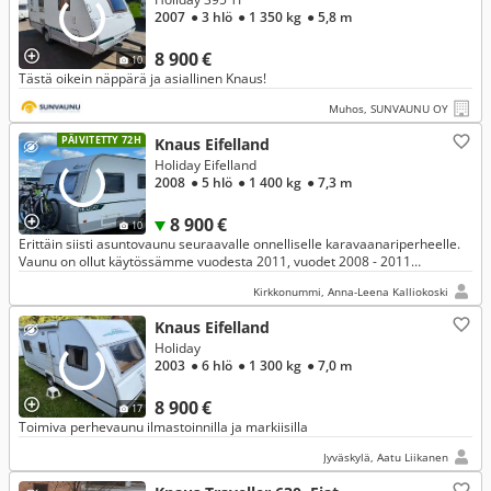
2007
● 3 hlö
● 1 350 kg
● 5,8 m
8 900 €
10
Tästä oikein näppärä ja asiallinen Knaus!
Muhos, SUNVAUNU OY
PÄIVITETTY 72H
Knaus Eifelland
Holiday Eifelland
2008
● 5 hlö
● 1 400 kg
● 7,3 m
8 900 €
10
Erittäin siisti asuntovaunu seuraavalle onnelliselle karavaanariperheelle.
Vaunu on ollut käytössämme vuodesta 2011, vuodet 2008 - 2011
eläkeläispariskunnalla kausipaikalla. Kaikki toimii.
Kirkkonummi, Anna-Leena Kalliokoski
Knaus Eifelland
Holiday
2003
● 6 hlö
● 1 300 kg
● 7,0 m
8 900 €
17
Toimiva perhevaunu ilmastoinnilla ja markiisilla
Jyväskylä, Aatu Liikanen