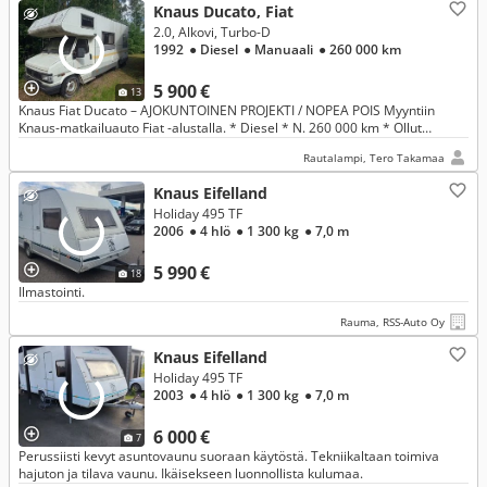
Knaus Ducato, Fiat
2.0, Alkovi, Turbo-D
1992
● Diesel
● Manuaali
● 260 000 km
5 900 €
13
Knaus Fiat Ducato – AJOKUNTOINEN PROJEKTI / NOPEA POIS Myyntiin
Knaus-matkailuauto Fiat -alustalla. * Diesel * N. 260 000 km * Ollut
omassa käytössä vuosia * Seissyt pihassa yli 2 vuotta.
Rautalampi, Tero Takamaa
Knaus Eifelland
Holiday 495 TF
2006
● 4 hlö
● 1 300 kg
● 7,0 m
5 990 €
18
Ilmastointi.
Rauma, RSS-Auto Oy
Knaus Eifelland
Holiday 495 TF
2003
● 4 hlö
● 1 300 kg
● 7,0 m
6 000 €
7
Perussiisti kevyt asuntovaunu suoraan käytöstä. Tekniikaltaan toimiva
hajuton ja tilava vaunu. Ikäisekseen luonnollista kulumaa.