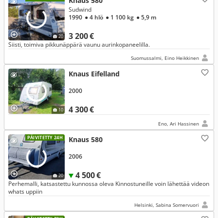
Knaus 580
Sudwind
1990
● 4 hlö
● 1 100 kg
● 5,9 m
3 200 €
20
Siisti, toimiva pikkunäppärä vaunu aurinkopaneelilla.
Suomussalmi, Eino Heikkinen
Knaus Eifelland
2000
4 300 €
10
Eno, Ari Hassinen
PÄIVITETTY 24H
Knaus 580
2006
4 500 €
20
Perhemalli, katsastettu kunnossa oleva Kinnostuneille voin lähettää videon
whats uppiin
Helsinki, Sabina Somervuori