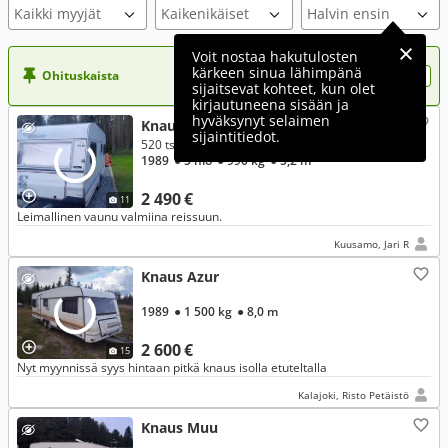
Kaikki myyjät
Voit nostaa hakutulosten
kärkeen sinua lähimpänä
Ohituskaista
Nosta ilmoituksesi tähän?
sijaitsevat kohteet, kun olet
kirjautuneena sisään ja
hyväksynyt selaimen
Knaus Südwind
sijaintitiedot.
520 tsk
1989
● 5 hlö
● 990 kg
● 5,2 m
2 490 €
11
Leimallinen vaunu valmiina reissuun.
Kuusamo, Jari R
Knaus Azur
1989
● 1 500 kg
● 8,0 m
2 600 €
15
Nyt myynnissä syys hintaan pitkä knaus isolla etuteltalla
Kalajoki, Risto Petäistö
Knaus Muu