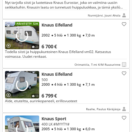
Nyt tarjolla siisti ja luotettava Knaus Eurostar, joka on valmiina uusiin
seikkailuihin. Knausin laatu on tunnetusti huippuluokkaa, ja tämä yksilö
tarjoaa mukavuutta niin leirintäalueilla kuin muualla
Nurmijärvi, Jouni Ahola
PÄIVITETTY 72H
Knaus Eifelland
2002
● 5 hlö
● 1 300 kg
● 7,0 m
6 700 €
23
Todella siisti ja huippukuntoinen Knaus Eifelland vm02. Katsastus
voimassa. Uudet renkaat.
Orimattila, T:mi K/M Ruusurinne
Knaus Eifelland
500
2000
● 4 hlö
● 1 300 kg
● 7,1 m
6 799 €
13
Alde, etuteltta, aurinkopaneeli, erillisvuoteet
Raahe, Paulus Käräjäoja
Knaus Sport
400 LK #MYYTY#
2005
● 5 hlö
● 1 300 kg
● 6,0 m