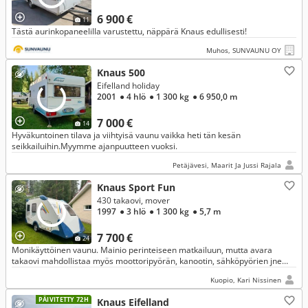
6 900 €
11
Tästä aurinkopaneelilla varustettu, näppärä Knaus edullisesti!
Muhos, SUNVAUNU OY
Knaus 500
Eifelland holiday
2001
● 4 hlö
● 1 300 kg
● 6 950,0 m
7 000 €
14
Hyväkuntoinen tilava ja viihtyisä vaunu vaikka heti tän kesän
seikkailuihin.Myymme ajanpuutteen vuoksi.
Petäjävesi, Maarit Ja Jussi Rajala
Knaus Sport Fun
430 takaovi, mover
1997
● 3 hlö
● 1 300 kg
● 5,7 m
7 700 €
24
Monikäyttöinen vaunu. Mainio perinteiseen matkailuun, mutta avara
takaovi mahdollistaa myös moottoripyörän, kanootin, sähköpyörien jne
kuljettamisen. Moverilla liikutat vaunua helposti.
Kuopio, Kari Nissinen
PÄIVITETTY 72H
Knaus Eifelland