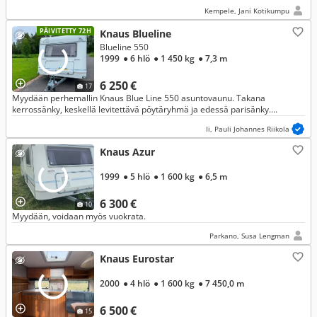
Kempele, Jani Kotikumpu
PÄIVITETTY 72H
Knaus Blueline
Blueline 550
1999
● 6 hlö
● 1 450 kg
● 7,3 m
6 250 €
17
Myydään perhemallin Knaus Blue Line 550 asuntovaunu. Takana
kerrossänky, keskellä levitettävä pöytäryhmä ja edessä parisänky.
Makuupaikat saa erotettua väliovella. Pohjaratkaisu on erittäin toimiva!
Ii, Pauli Johannes Riikola
Knaus Azur
1999
● 5 hlö
● 1 600 kg
● 6,5 m
6 300 €
10
Myydään, voidaan myös vuokrata.
Parkano, Susa Lengman
Knaus Eurostar
2000
● 4 hlö
● 1 600 kg
● 7 450,0 m
6 500 €
15