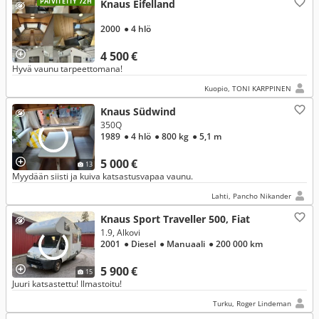
PÄIVITETTY 72H
Knaus Eifelland
2000
● 4 hlö
4 500 €
Hyvä vaunu tarpeettomana!
Kuopio, TONI KARPPINEN
Knaus Südwind
350Q
1989
● 4 hlö
● 800 kg
● 5,1 m
5 000 €
13
Myydään siisti ja kuiva katsastusvapaa vaunu.
Lahti, Pancho Nikander
Knaus Sport Traveller 500, Fiat
1.9, Alkovi
2001
● Diesel
● Manuaali
● 200 000 km
5 900 €
15
Juuri katsastettu! Ilmastoitu!
Turku, Roger Lindeman