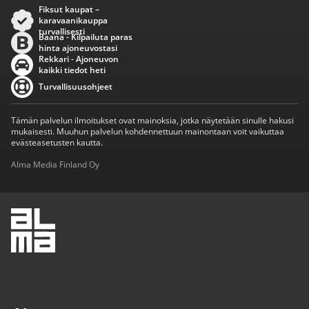
Fiksut kaupat –
karavaanikauppa
turvallisesti
Baana - Kilpailuta paras
hinta ajoneuvostasi
Rekkari - Ajoneuvon
kaikki tiedot heti
Turvallisuusohjeet
Tämän palvelun ilmoitukset ovat mainoksia, jotka näytetään sinulle hakusi
mukaisesti. Muuhun palvelun kohdennettuun mainontaan voit vaikuttaa
evästeasetusten kautta.
Alma Media Finland Oy