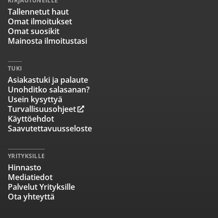
KIRJAUTUNEILLE
Tallennetut haut
Omat ilmoitukset
Omat suosikit
Mainosta ilmoitustasi
TUKI
Asiakastuki ja palaute
Unohditko salasanan?
Usein kysyttyä
Turvallisuusohjeet
Käyttöehdot
Saavutettavuusseloste
YRITYKSILLE
Hinnasto
Mediatiedot
Palvelut Yrityksille
Ota yhteyttä