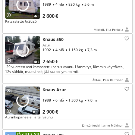
1989
● 4 hlö
● 830 kg
● 5,6 m
2 600 €
9
Katsastettu 6/2026
Mikkeli, Tiia Pekkala
Knaus 550
Azur
1992
● 4 hlö
● 1 150 kg
● 7,3 m
2 650 €
9
-29 vuoteen asti katsastettu perus vaunu. Lämmitys, lämmin käyttövesi,
12v sähköt, maasähkö, jääkaappi ym. toimii.
Ähtäri, Pasi Raittinen
Knaus Azur
1988
● 6 hlö
● 1 300 kg
● 7,0 m
2 900 €
16
Aurinkopaneeleilla telivaunu
Jämsänkoski, Jarmo Mäkinen
PÄIVITETTY 72H