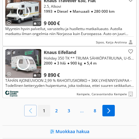
Knaus Traveller 630, Fiat
2.5, Alkovi
1993
● Diesel
● Manuaali
● 280 000 km
9 000 €
10
Myyntiin hyvin palvellut, varusteltu ja huollettu matkailuauto. Autolla
matkattu ilman ongelmia niin Norjassa kuin Euroopassa. Auto on juuri
palannut Italian-matkalta ja odottaa nyt uutta omistajaa.
Sipoo, Katja Arolinna
Knaus Eifelland
Holiday 350 TK ** TRUMA SÄHKÖPATRUUNA, U-ISTUINRYHMÄ, 900KG KOKONAISMASSA **
2000
● 3 hlö
● 900 kg
● 5,4 m
9 890 €
15
TÄHÄN AJONEUVOON 2,99 % RAHOITUSKORKO + 3KK LYHENNYSVAPAA -
Todellinen ketteryyden huipentuma, joka todistaa, ettei suuren seikkailun
tarvitse tarkoittaa suurta ja raskasta vaunua!
Kempele, Caravanlandia Kempele
1
2
3
...
8
Muokkaa hakua