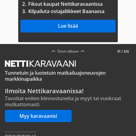
2.
Fiksut kaupat Nettikaravaanissa
3.
Kilpailuta ostajaliikkeet Baanassa
Lue lisää
Sivun alkuun
FI
/
EN
Tunnetuin ja luotetuin matkailuajoneuvojen
markkinapaikka
Ilmoita Nettikaravaanissa!
Tavoitat eniten kiinnostuneita ja myyt tai vuokraat
mutkattomasti.
Myy karavaanisi