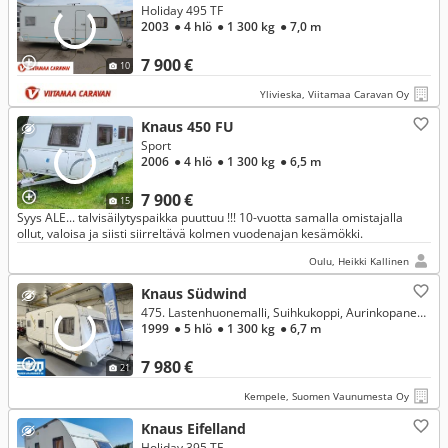
Holiday 495 TF
2003
● 4 hlö
● 1 300 kg
● 7,0 m
7 900 €
10
Ylivieska, Viitamaa Caravan Oy
Knaus 450 FU
Sport
2006
● 4 hlö
● 1 300 kg
● 6,5 m
7 900 €
15
Syys ALE... talvisäilytyspaikka puuttuu !!! 10-vuotta samalla omistajalla
ollut, valoisa ja siisti siirreltävä kolmen vuodenajan kesämökki.
Oulu, Heikki Kallinen
Knaus Südwind
475. Lastenhuonemalli, Suihkukoppi, Aurinkopaneeli ym. Kevyt, pieni perhevaunu! Kokonaispaino vain 1300kg!
1999
● 5 hlö
● 1 300 kg
● 6,7 m
7 980 €
21
Kempele, Suomen Vaunumesta Oy
Knaus Eifelland
Holiday 395 TF