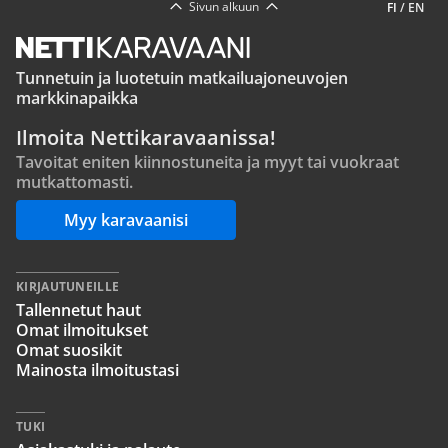
Sivun alkuun
FI
/
EN
Tunnetuin ja luotetuin matkailuajoneuvojen
markkinapaikka
Ilmoita Nettikaravaanissa!
Tavoitat eniten kiinnostuneita ja myyt tai vuokraat
mutkattomasti.
Myy karavaanisi
KIRJAUTUNEILLE
Tallennetut haut
Omat ilmoitukset
Omat suosikit
Mainosta ilmoitustasi
TUKI