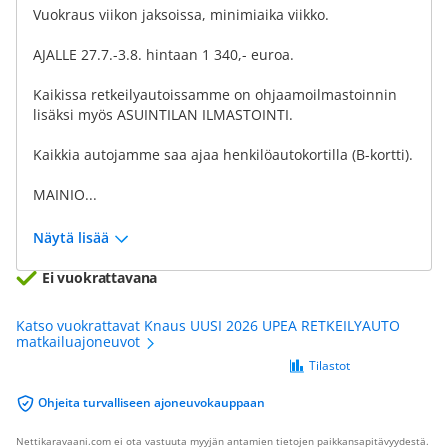
Vuokraus viikon jaksoissa, minimiaika viikko.
AJALLE 27.7.-3.8. hintaan 1 340,- euroa.
Kaikissa retkeilyautoissamme on ohjaamoilmastoinnin
lisäksi myös ASUINTILAN ILMASTOINTI.
Kaikkia autojamme saa ajaa henkilöautokortilla (B-kortti).
MAINIO...
Näytä lisää
Ei vuokrattavana
Katso vuokrattavat Knaus UUSI 2026 UPEA RETKEILYAUTO
matkailuajoneuvot
Tilastot
Ohjeita turvalliseen ajoneuvokauppaan
Nettikaravaani.com ei ota vastuuta myyjän antamien tietojen paikkansapitävyydestä.