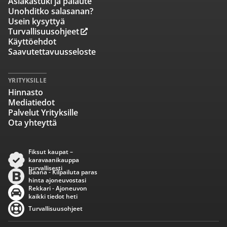
Asiakastuki ja palaute
Unohditko salasanan?
Usein kysyttyä
Turvallisuusohjeet
Käyttöehdot
Saavutettavuusseloste
YRITYKSILLE
Hinnasto
Mediatiedot
Palvelut Yrityksille
Ota yhteyttä
Fiksut kaupat –
karavaanikauppa
turvallisesti
Baana - Kilpailuta paras
hinta ajoneuvostasi
Rekkari - Ajoneuvon
kaikki tiedot heti
Turvallisuusohjeet