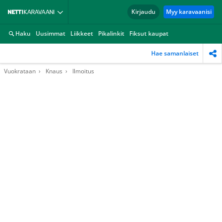
Kirjaudu
Myy karavaanisi
Haku
Uusimmat
Liikkeet
Pikalinkit
Fiksut kaupat
Hae samanlaiset
Vuokrataan
Knaus
Ilmoitus