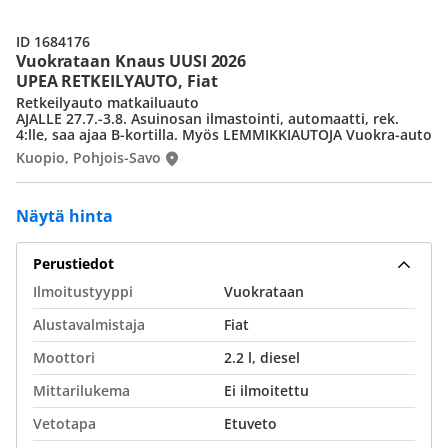
ID 1684176
Vuokrataan Knaus UUSI 2026
UPEA RETKEILYAUTO, Fiat
Retkeilyauto matkailuauto
AJALLE 27.7.-3.8. Asuinosan ilmastointi, automaatti, rek.
4:lle, saa ajaa B-kortilla. Myös LEMMIKKIAUTOJA Vuokra-auto
Kuopio, Pohjois-Savo
Näytä hinta
Perustiedot
Ilmoitustyyppi
Vuokrataan
Alustavalmistaja
Fiat
Moottori
2.2 l, diesel
Mittarilukema
Ei ilmoitettu
Vetotapa
Etuveto