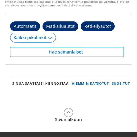
Ilmoitetuissa tiedoissa saattaa olla myös tahattomia puutteita tai virheitä. Tieto on
siis sitova vasta kun myyjä on sen pyynnöstäsi vahvistanut.
Automaatit
Matkailuautot
Retkeilyautot
Hae samanlaiset
SINUA SAATTAISI KIINNOSTAA
AIEMMIN KATSOTUT
SUOSITUT
Sivun alkuun