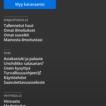
Myy karavaanisi
KIRJAUTUNEILLE
Tallennetut haut
Omat ilmoitukset
Omat suosikit
Mainosta ilmoitustasi
TUKI
Asiakastuki ja palaute
Unohditko salasanan?
Usein kysyttyä
Turvallisuusohjeet
Käyttöehdot
Saavutettavuusseloste
YRITYKSILLE
Hinnasto