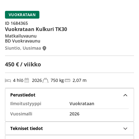
VUOKRATAAN
ID 1684365
Vuokrataan Kulkuri TK30
Matkailuvaunu
BD Vuokravaunu
Siuntio, Uusimaa
450 € / viikko
4 hlö
2026
750 kg
2,07 m
Perustiedot
Ilmoitustyyppi
Vuokrataan
Vuosimalli
2026
Tekniset tiedot