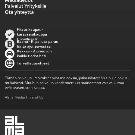
Mediatiedot
Palvelut Yrityksille
Ota yhteyttä
Fiksut kaupat –
karavaanikauppa
turvallisesti
Baana - Kilpailuta paras
hinta ajoneuvostasi
Rekkari - Ajoneuvon
kaikki tiedot heti
Turvallisuusohjeet
Tämän palvelun ilmoitukset ovat mainoksia, jotka näytetään sinulle hakusi
mukaisesti. Muuhun palvelun kohdennettuun mainontaan voit vaikuttaa
evästeasetusten kautta.
Alma Media Finland Oy