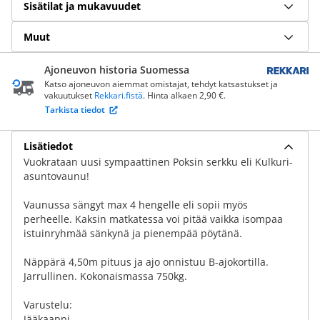
Sisätilat ja mukavuudet
Muut
Ajoneuvon historia Suomessa
Katso ajoneuvon aiemmat omistajat, tehdyt katsastukset ja
vakuutukset
Rekkari.fistä
. Hinta alkaen 2,90 €.
Tarkista tiedot
Lisätiedot
Vuokrataan uusi sympaattinen Poksin serkku eli Kulkuri-
asuntovaunu!
Vaunussa sängyt max 4 hengelle eli sopii myös
perheelle. Kaksin matkatessa voi pitää vaikka isompaa
istuinryhmää sänkynä ja pienempää pöytänä.
Näppärä 4,50m pituus ja ajo onnistuu B-ajokortilla.
Jarrullinen. Kokonaismassa 750kg.
Varustelu:
Jääkaappi