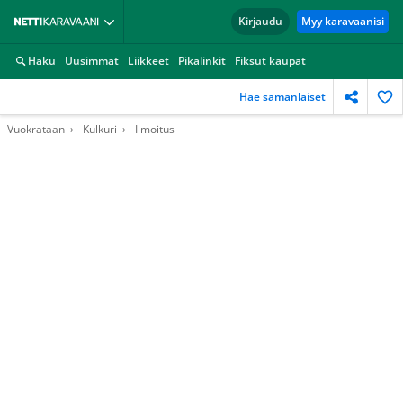
Kirjaudu
Myy karavaanisi
Haku
Uusimmat
Liikkeet
Pikalinkit
Fiksut kaupat
Hae samanlaiset
Vuokrataan
Kulkuri
Ilmoitus