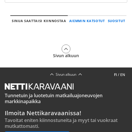
SINUA SAATTAISI KIINNOSTAA
AIEMMIN KATSOTUT
SUOSITUT
Sivun alkuun
Sivun alkuun
FI
/
EN
Tunnetuin ja luotetuin matkailuajoneuvojen
markkinapaikka
Ilmoita Nettikaravaanissa!
Tavoitat eniten kiinnostuneita ja myyt tai vuokraat
mutkattomasti.