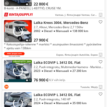
22 800 €
26
B-kortti - A-PANEELI, L-KEITTIÖ, CRUISE YM.
Vantaa, J. Rinta-Jouppi Vantaa, Caravan
Laika Kreos 3004, Mercedes-Benz
2.7, Alkovi, Mercedes-Benz 2,7 156hv
2002
● Diesel
● Manuaali
● 138 000 km
27 900 €
30
* Kaksoispohja-rakenne * markiisi * asuinpuolen ilmastointi * pyöräteline
* ajettu vain 138tkm
Espoo, Rinta-Joupin Autoliike, Espoo
PÄIVITETTY 24H
Laika ECOVIP L 3412 DS, Fiat
2.2, Puoli-integroitu, Multimedia+kamera - Markiisi - Pyöräteline
2023
● Diesel
● Manuaali
● 27 200 km
76 900 €
ALV väh.kelp.
16
Tuusula, Wayly
Laika ECOVIP L 3412 DS, Fiat
2.2, Puoli-integroitu, 140 HP
2024
● Diesel
● Manuaali
● 35 000 km