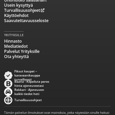
Unohditko salasanan?
Usein kysyttyä
Turvallisuusohjeet
Käyttöehdot
Saavutettavuusseloste
YRITYKSILLE
Hinnasto
Mediatiedot
Palvelut Yrityksille
Ota yhteyttä
Fiksut kaupat –
karavaanikauppa
turvallisesti
Baana - Kilpailuta paras
hinta ajoneuvostasi
Rekkari - Ajoneuvon
kaikki tiedot heti
Turvallisuusohjeet
Tämän palvelun ilmoitukset ovat mainoksia, jotka näytetään sinulle hakusi