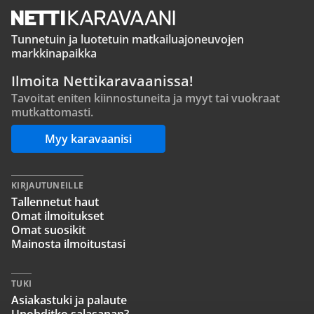
Tunnetuin ja luotetuin matkailuajoneuvojen
markkinapaikka
Ilmoita Nettikaravaanissa!
Tavoitat eniten kiinnostuneita ja myyt tai vuokraat
mutkattomasti.
Myy karavaanisi
KIRJAUTUNEILLE
Tallennetut haut
Omat ilmoitukset
Omat suosikit
Mainosta ilmoitustasi
TUKI
Asiakastuki ja palaute