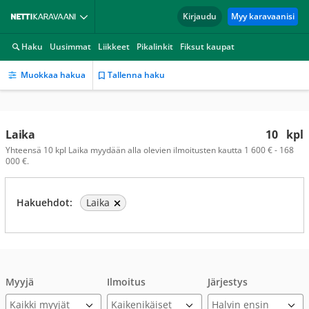
Kirjaudu
Myy karavaanisi
Haku
Uusimmat
Liikkeet
Pikalinkit
Fiksut kaupat
Muokkaa hakua
Tallenna haku
Laika
10
kpl
Yhteensä 10 kpl Laika myydään alla olevien ilmoitusten kautta 1 600 € - 168
000 €.
Hakuehdot:
Laika
Myyjä
Ilmoitus
Järjestys
Kaikki myyjät