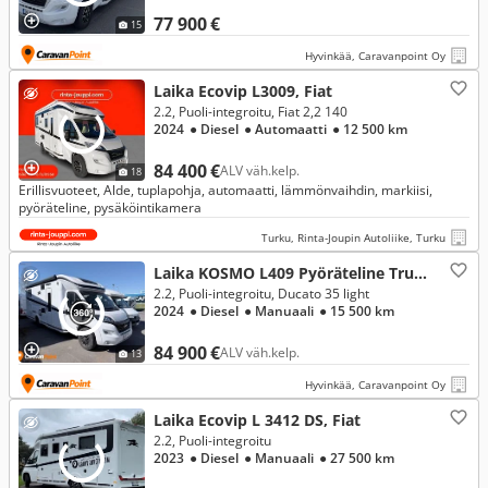
77 900 €
15
Hyvinkää, Caravanpoint Oy
Laika Ecovip L3009, Fiat
2.2, Puoli-integroitu, Fiat 2,2 140
2024
● Diesel
● Automaatti
● 12 500 km
84 400 €
ALV väh.kelp.
18
Erillisvuoteet, Alde, tuplapohja, automaatti, lämmönvaihdin, markiisi,
pyöräteline, pysäköintikamera
Turku, Rinta-Joupin Autoliike, Turku
Laika KOSMO L409 Pyöräteline Trum, Fiat
2.2, Puoli-integroitu, Ducato 35 light
2024
● Diesel
● Manuaali
● 15 500 km
84 900 €
ALV väh.kelp.
13
Hyvinkää, Caravanpoint Oy
Laika Ecovip L 3412 DS, Fiat
2.2, Puoli-integroitu
2023
● Diesel
● Manuaali
● 27 500 km