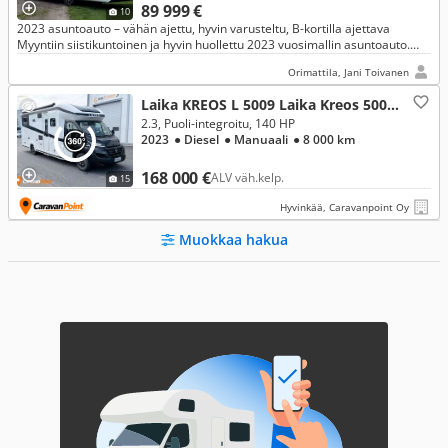
89 999 €
10
2023 asuntoauto – vähän ajettu, hyvin varusteltu, B-kortilla ajettava
Myyntiin siistikuntoinen ja hyvin huollettu 2023 vuosimallin asuntoauto.
Sopii erinomaisesti pariskunnalle tai pienelle perheelle
Orimattila, Jani Toivanen
Laika KREOS L 5009 Laika Kreos 5009 , Fiat
2.3, Puoli-integroitu, 140 HP
2023
● Diesel
● Manuaali
● 8 000 km
168 000 €
ALV väh.kelp.
15
Hyvinkää, Caravanpoint Oy
Muokkaa hakua