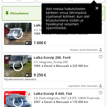
Voit nostaa hakutulosten
kärkeen sinua lähimpänä
Ohituskaista
Nosta ilmoituksesi tähän?
sijaitsevat kohteet, kun olet
kirjautuneena sisään ja
hyväksynyt selaimen
Laika Laserhome, Fiat
sijaintitiedot.
2.2, Integroitu
1989
● Diesel
● Manuaali
● 297 000 km
1 600 €
24
Kuopio, Jarmo Keinänen
Laika Ecovip 200, Ford
2.5, Integroitu, Ecovip 200
1994
● Diesel
● Manuaali
● 225 000 km
9 250 €
19
Hyväkuntoinen takaveto.
Lapinlahti, Eero Leinonen
Laika Ecovip R 660, Fiat
2.8, Puoli-integroitu, FIAT 2.8 JTD 128HV Puoli-integroitu
2007
● Diesel
● Manuaali
● 176 000 km