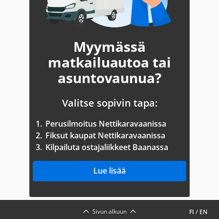
Myymässä
matkailuautoa tai
asuntovaunua?
Valitse sopivin tapa:
1.
Perusilmoitus Nettikaravaanissa
2.
Fiksut kaupat Nettikaravaanissa
3.
Kilpailuta ostajaliikkeet Baanassa
Lue lisää
Sivun alkuun
FI
/
EN