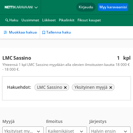
Kirjaudu
Myy karavaanisi
Haku
Uusimmat
Liikkeet
Pikalinkit
Fiksut kaupat
Muokkaa hakua
Tallenna haku
LMC Sassino
1
kpl
Yhteensä 1 kpl LMC Sassino myydään alla olevien ilmoitusten kautta 18 000 €
- 18 000 €.
Hakuehdot:
LMC Sassino
Yksityinen myyjä
Myyjä
Ilmoitus
Järjestys
Yksityiset myyjät