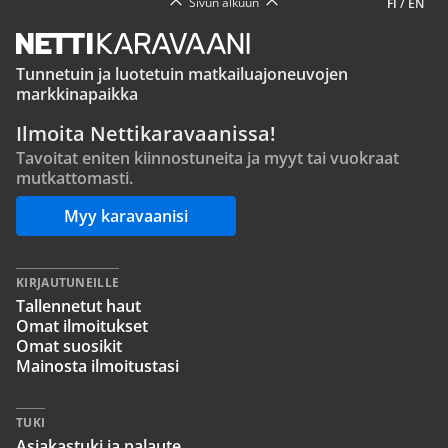
Sivun alkuun
FI
/
EN
Tunnetuin ja luotetuin matkailuajoneuvojen
markkinapaikka
Ilmoita Nettikaravaanissa!
Tavoitat eniten kiinnostuneita ja myyt tai vuokraat
mutkattomasti.
Myy karavaanisi
KIRJAUTUNEILLE
Tallennetut haut
Omat ilmoitukset
Omat suosikit
Mainosta ilmoitustasi
TUKI
Asiakastuki ja palaute