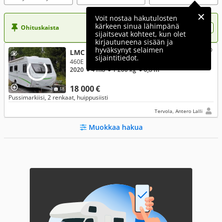
Voit nostaa hakutulosten
kärkeen sinua lähimpänä
Ohituskaista
Nosta ilmoituksesi tähän?
sijaitsevat kohteet, kun olet
kirjautuneena sisään ja
hyväksynyt selaimen
LMC Sassino
sijaintitiedot.
460E
2020
● 4 hlö
● 1 200 kg
● 6,8 m
18 000 €
18
Pussimarkiisi, 2 renkaat, huippusiisti
Tervola, Antero Lalli
Muokkaa hakua