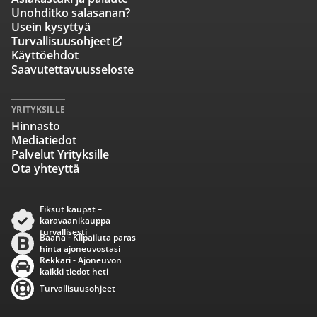
Unohditko salasanan?
Usein kysyttyä
Turvallisuusohjeet
Käyttöehdot
Saavutettavuusseloste
YRITYKSILLE
Hinnasto
Mediatiedot
Palvelut Yrityksille
Ota yhteyttä
Fiksut kaupat –
karavaanikauppa
turvallisesti
Baana - Kilpailuta paras
hinta ajoneuvostasi
Rekkari - Ajoneuvon
kaikki tiedot heti
Turvallisuusohjeet