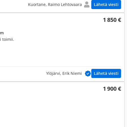
Kuortane, Raimo Lehtovaara
Lähetä viesti
1 850 €
0 m
 toimii.
Ylöjärvi, Erik Niemi
Lähetä viesti
1 900 €