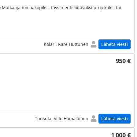
 Matkaaja tömaakopiksi, täysin entisöitäväksi projektiksi tai
Kolari, Kare Huttunen
Lähetä viesti
950 €
Tuusula, Ville Hämäläinen
Lähetä viesti
1 000 €