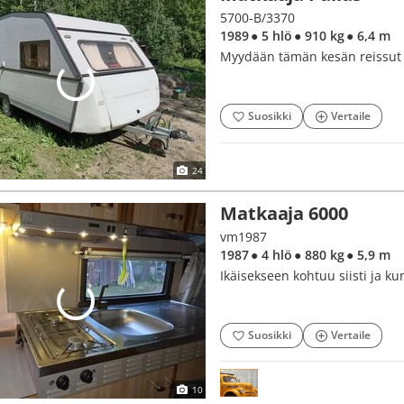
5700-B/3370
1989
● 5 hlö
● 910 kg
● 6,4 m
Myydään tämän kesän reissut p
Suosikki
Vertaile
24
Matkaaja 6000
vm1987
1987
● 4 hlö
● 880 kg
● 5,9 m
Ikäisekseen kohtuu siisti ja ku
Suosikki
Vertaile
10