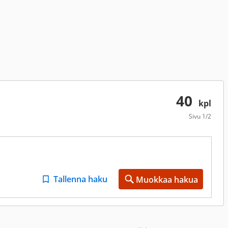
40
kpl
Sivu
1/2
Tallenna haku
Muokkaa hakua