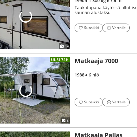
1990
● 1 500 kg
● 7,4 m
Taukotupana käytössä ollut iso
saunan alustaksi.
Suosikki
Vertaile
14
Matkaaja 7000
UUSI 72H
1988
● 6 hlö
Suosikki
Vertaile
5
Matkaaja Pallas