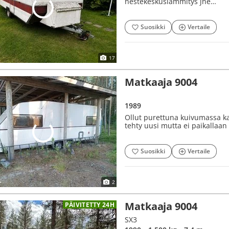
nestekeskuslämmitys jne…
Suosikki
Vertaile
17
Matkaaja 9004
1989
Ollut purettuna kuivumassa ka
tehty uusi mutta ei paikallaan
Suosikki
Vertaile
2
Matkaaja 9004
PÄIVITETTY 24H
SX3