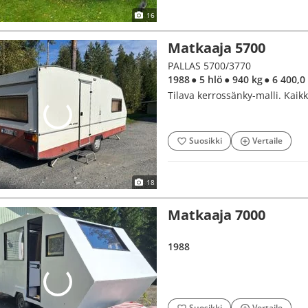
16
Matkaaja 5700
PALLAS 5700/3770
1988
● 5 hlö
● 940 kg
● 6 400,
Tilava kerrossänky-malli. Kaikki
Suosikki
Vertaile
18
Matkaaja 7000
1988
Suosikki
Vertaile