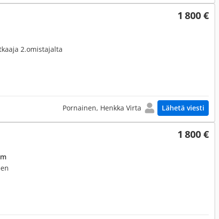
1 800 €
kaaja 2.omistajalta
Pornainen, Henkka Virta
Lähetä viesti
1 800 €
0 m
een