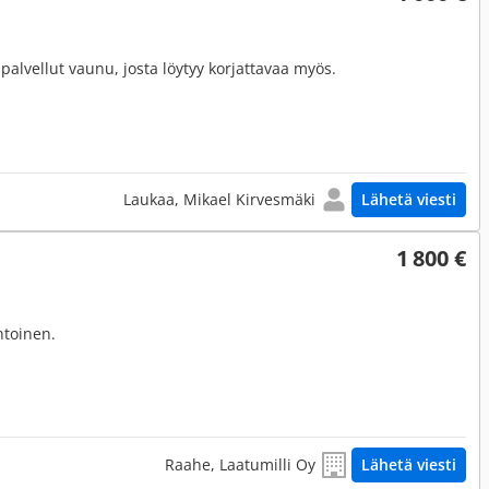
alvellut vaunu, josta löytyy korjattavaa myös.
Laukaa, Mikael Kirvesmäki
Lähetä viesti
1 800 €
ntoinen.
Raahe, Laatumilli Oy
Lähetä viesti