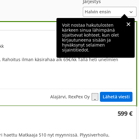
Järjestys
Voit nostaa hakutulosten
kärkeen sinua lähimpänä
sijaitsevat kohteet, kun olet
3 970 €
kirjautuneena sisään ja
hyväksynyt selaimen
kk
sijaintitiedot.
 Rahoitus ilman käsirahaa alk 69€/kk Tällä heti unelmien
Alajärvi, RexPex Oy
Lähetä viesti
599 €
i haettu Matkaaja 510 nyt myynnissä. Plyysiverhoilu,