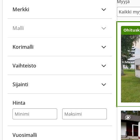
Myyjä
Merkki
Kaikki my
Malli
Ohitusk
Korimalli
Vaihteisto
Sijainti
Hinta
Vuosimalli