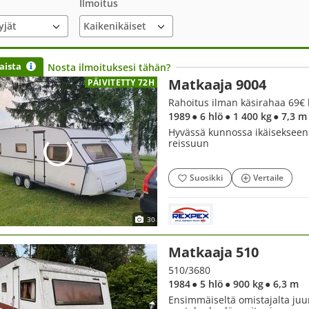
Ilmoitus
yjät
aista
Nosta ilmoituksesi tähän?
Matkaaja 9004
PÄIVITETTY 72H
Rahoitus ilman käsirahaa 69€ 
1989
● 6 hlö
● 1 400 kg
● 7,3 m
Hyvässä kunnossa ikäisekseen.
reissuun
Suosikki
Vertaile
30
Matkaaja 510
510/3680
1984
● 5 hlö
● 900 kg
● 6,3 m
Ensimmäiseltä omistajalta juur