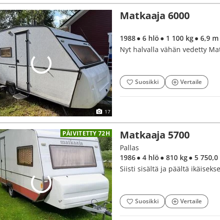
Matkaaja 6000
1988
● 6 hlö
● 1 100 kg
● 6,9 m
Nyt halvalla vähän vedetty Mat
Suosikki
Vertaile
17
Matkaaja 5700
PÄIVITETTY 72H
Pallas
1986
● 4 hlö
● 810 kg
● 5 750,
Siisti sisältä ja päältä ikäiseks
Suosikki
Vertaile