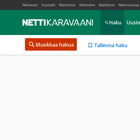
Nettiauto
Autotalli
Nettimoto
Nettivene
Nettikone
Nettivaraosa
Haku
Uusi
Muokkaa hakua
Tallenna haku