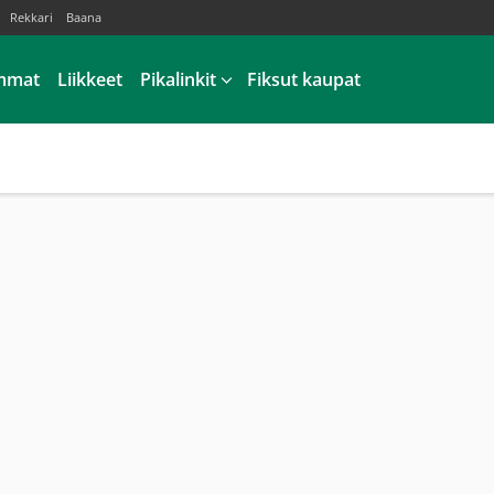
Rekkari
Baana
mmat
Liikkeet
Pikalinkit
Fiksut kaupat