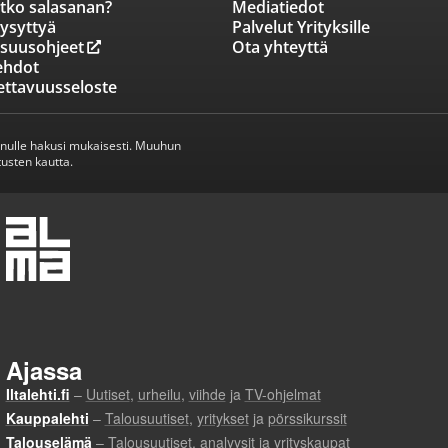
tko salasanan?
Mediatiedot
ysyttyä
Palvelut Yrityksille
isuusohjeet
Ota yhteyttä
ehdot
ettavuusseloste
inulle hakusi mukaisesti. Muuhun
usten kautta.