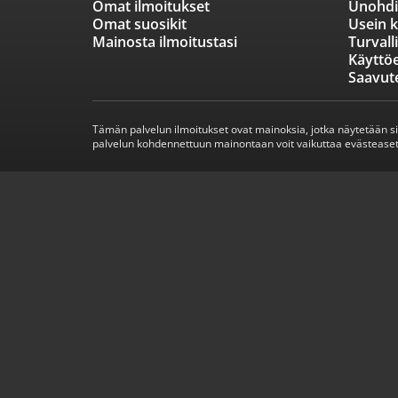
Omat ilmoitukset
Unohdi
Omat suosikit
Usein k
Mainosta ilmoitustasi
Turvall
Käyttö
Saavut
Tämän palvelun ilmoitukset ovat mainoksia, jotka näytetään s
palvelun kohdennettuun mainontaan voit vaikuttaa evästeaset