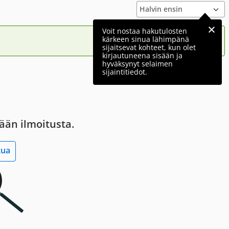
Voit nostaa hakutulosten
kärkeen sinua lähimpänä
sijaitsevat kohteet, kun olet
kirjautuneena sisään ja
hyväksynyt selaimen
sijaintitiedot.
tään ilmoitusta.
kua