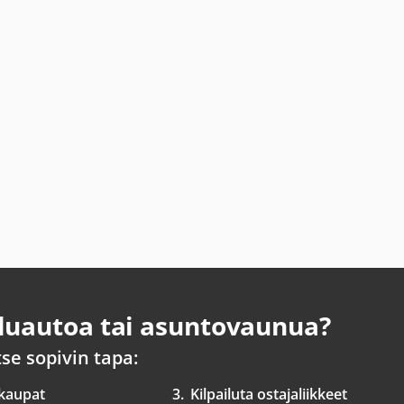
uautoa tai asuntovaunua?
tse sopivin tapa:
 kaupat
3.
Kilpailuta ostajaliikkeet