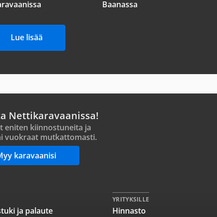
aravaanissa
Baanassa
Lue lisää
ta Nettikaravaanissa!
t eniten kiinnostuneita ja
i vuokraat mutkattomasti.
Myy karavaanisi
YRITYKSILLE
tuki ja palaute
Hinnasto