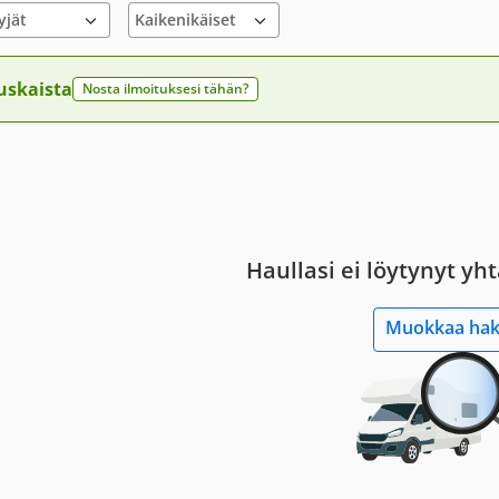
yjät
uskaista
Nosta ilmoituksesi tähän?
Haullasi ei löytynyt yh
Muokkaa ha