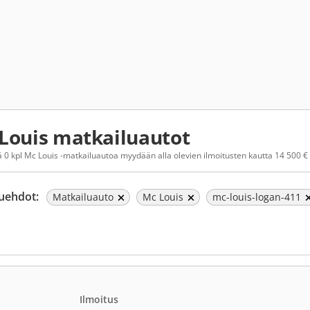
Louis matkailuautot
 0 kpl Mc Louis -matkailuautoa myydään alla olevien ilmoitusten kautta 14 500 € 
uehdot:
Matkailuauto
Mc Louis
mc-louis-logan-411
Ilmoitus