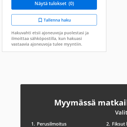
Näytä tulokset
(0)
Tallenna haku
Hakuvahti etsii ajoneuvoja puolestasi ja
ilmoittaa sähköpostilla, kun hakuasi
vastaavia ajoneuvoja tulee myyntiin.
Myymässä matkail
Vali
1.
Perusilmoitus
2.
Fiksut