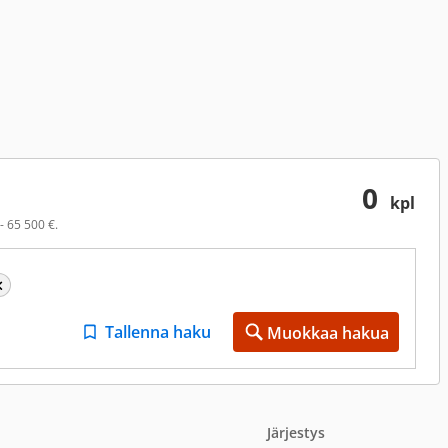
0
kpl
- 65 500 €.
Tallenna haku
Muokkaa hakua
Järjestys