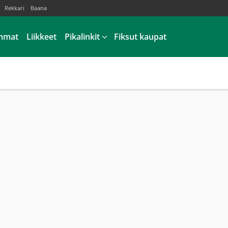
Rekkari
Baana
mmat
Liikkeet
Pikalinkit
Fiksut kaupat