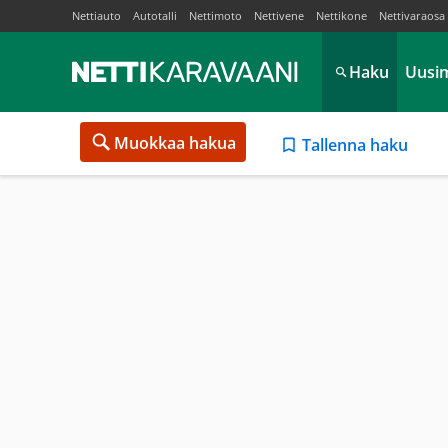
Nettiauto
Autotalli
Nettimoto
Nettivene
Nettikone
Nettivaraosa
Haku
Uusi
Muokkaa hakua
Tallenna haku