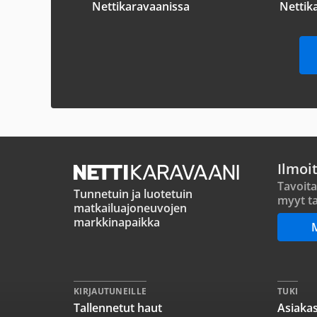
Nettikaravaanissa
Nettik
Ilmoi
Tavoita
Tunnetuin ja luotetuin
myyt ta
matkailuajoneuvojen
markkinapaikka
KIRJAUTUNEILLE
TUKI
Tallennetut haut
Asiakas