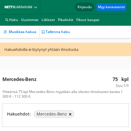
Kirjaudu
Myy karavaanisi
Haku
Uusimmat
Liikkeet
Pikalinkit
Fiksut kaupat
Muokkaa hakua
Tallenna haku
Hakuehdoilla ei löytynyt yhtään ilmoitusta
Mercedes-Benz
75
kpl
Sivu
1/3
Yhteensä 75 kpl Mercedes-Benz myydään alla olevien ilmoitusten kautta 1
300 € - 112 300 €.
Hakuehdot:
Mercedes-Benz