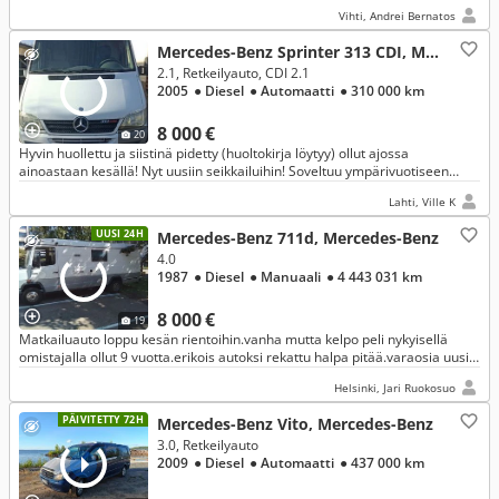
Vihti, Andrei Bernatos
Mercedes-Benz Sprinter 313 CDI, Mercedes-Benz
2.1, Retkeilyauto, CDI 2.1
2005
● Diesel
● Automaatti
● 310 000 km
8 000 €
20
Hyvin huollettu ja siistinä pidetty (huoltokirja löytyy) ollut ajossa
ainoastaan kesällä! Nyt uusiin seikkailuihin! Soveltuu ympärivuotiseen
reissailuun
Lahti, Ville K
UUSI 24H
Mercedes-Benz 711d, Mercedes-Benz
4.0
1987
● Diesel
● Manuaali
● 4 443 031 km
8 000 €
19
Matkailuauto loppu kesän rientoihin.vanha mutta kelpo peli nykyisellä
omistajalla ollut 9 vuotta.erikois autoksi rekattu halpa pitää.varaosia uusia
sekä käytettyjä mukaan.hiljattain katsastettu.
Helsinki, Jari Ruokosuo
PÄIVITETTY 72H
Mercedes-Benz Vito, Mercedes-Benz
3.0, Retkeilyauto
2009
● Diesel
● Automaatti
● 437 000 km