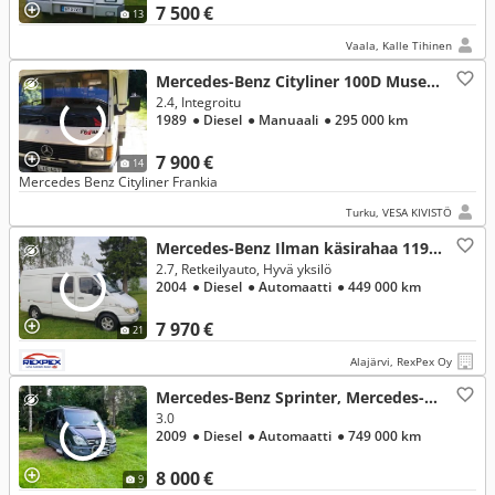
7 500 €
13
Vaala, Kalle Tihinen
Mercedes-Benz Cityliner 100D Museo auto, Mercedes-Benz
2.4, Integroitu
1989
● Diesel
● Manuaali
● 295 000 km
7 900 €
14
Mercedes Benz Cityliner Frankia
Turku, VESA KIVISTÖ
Mercedes-Benz Ilman käsirahaa 119e kk, Mercedes-Benz
2.7, Retkeilyauto, Hyvä yksilö
2004
● Diesel
● Automaatti
● 449 000 km
7 970 €
21
Alajärvi, RexPex Oy
Mercedes-Benz Sprinter, Mercedes-Benz
3.0
2009
● Diesel
● Automaatti
● 749 000 km
8 000 €
9