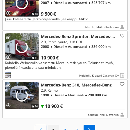
2007
● Diesel
● Automaatti
● 525 797 km
9 500 €
18
Juuri katsastettu. Jatko-ohjaamolla. Jääkaappi. Mikro.
Helsinki, Mikko Korhonen
Mercedes-Benz Sprinter, Mercedes-Benz
2.9, Retkeilyauto, 318 CDI
2008
● Diesel
● Automaatti
● 336 000 km
10 900 €
11
Kahdella Webastolla varustettu Mersun retkilyauto. Teknisesti hyvä,
pienellä fiksauksella saa mieluisan.
Helsinki, Kippari-Caravan Oy
Mercedes-Benz 310, Mercedes-Benz
2.9, Reimo
1990
● Diesel
● Manuaali
● 290 000 km
10 900 €
14
Joensuu, Jyrki Lievonen