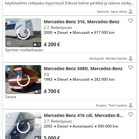
käyttövalmis retkipaku myynnissä! Edessä kolme penkkiä ja takana sänky
johon mahtuu kaksi henkilöä nukkumaan.
Helsinki, Heta Uhtio
Mercedes-Benz 316, Mercedes-Benz
2.7, Retkeilyauto
2000
● Diesel
● Manuaali
● 617 000 km
4 200 €
15
Sprinter matkailuauto
Kauhajoki, Markku Kytölä
Mercedes-Benz 508D, Mercedes-Benz
3.0
1983
● Diesel
● Manuaali
● 282 000 km
4 700 €
7
Sauna
Kuopio, Tomi Laakso
Mercedes-Benz 416 cdi, Mercedes-Benz
2.7, Retkeilyauto
2002
● Diesel
● Automaatti
● 500 000 km
5 000 €
7