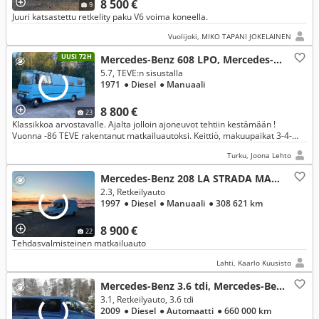
8 500 €
9
Juuri katsastettu retkelity paku V6 voima koneella.
Vuolijoki, MIKO TAPANI JOKELAINEN
UUSI 72H
Mercedes-Benz 608 LPO, Mercedes-Benz
5.7, TEVE:n sisustalla
1971
● Diesel
● Manuaali
8 800 €
23
Klassikkoa arvostavalle. Ajalta jolloin ajoneuvot tehtiin kestämään !
Vuonna -86 TEVE rakentanut matkailuautoksi. Keittiö, makuupaikat 3-4-
henkilölle, WC (suihku), Vesikiertoiset patterit+ Primus ym
Turku, Joona Lehto
Mercedes-Benz 208 LA STRADA MAGELLEN 2.3, Mercedes-Benz
2.3, Retkeilyauto
1997
● Diesel
● Manuaali
● 308 621 km
8 900 €
22
Tehdasvalmisteinen matkailuauto
Lahti, Kaarlo Kuusisto
Mercedes-Benz 3.6 tdi, Mercedes-Benz
3.1, Retkeilyauto, 3.6 tdi
2009
● Diesel
● Automaatti
● 660 000 km