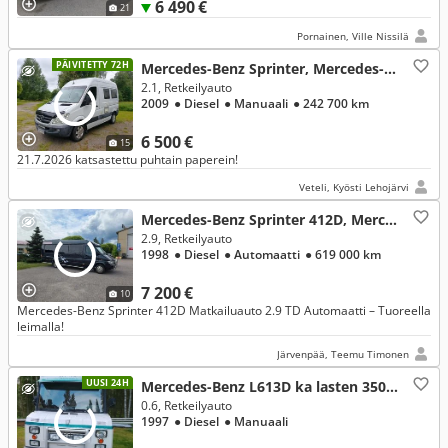
6 490 €
21
Pornainen, Ville Nissilä
PÄIVITETTY 72H
Mercedes-Benz Sprinter, Mercedes-Benz
2.1, Retkeilyauto
2009
● Diesel
● Manuaali
● 242 700 km
6 500 €
15
21.7.2026 katsastettu puhtain paperein!
Veteli, Kyösti Lehojärvi
Mercedes-Benz Sprinter 412D, Mercedes-Benz
2.9, Retkeilyauto
1998
● Diesel
● Automaatti
● 619 000 km
7 200 €
10
Mercedes-Benz Sprinter 412D Matkailuauto 2.9 TD Automaatti – Tuoreella
leimalla!
Järvenpää, Teemu Timonen
UUSI 24H
Mercedes-Benz L613D ka lasten 3500, Mercedes-Benz
0.6, Retkeilyauto
1997
● Diesel
● Manuaali