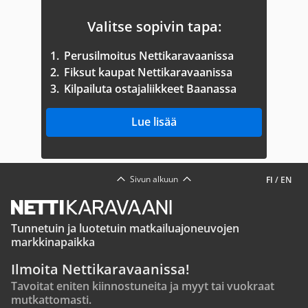
Valitse sopivin tapa:
1.
Perusilmoitus Nettikaravaanissa
2.
Fiksut kaupat Nettikaravaanissa
3.
Kilpailuta ostajaliikkeet Baanassa
Lue lisää
Sivun alkuun
FI
/
EN
Tunnetuin ja luotetuin matkailuajoneuvojen
markkinapaikka
Ilmoita Nettikaravaanissa!
Tavoitat eniten kiinnostuneita ja myyt tai vuokraat
mutkattomasti.