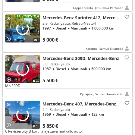
Lappeenranta, Jari-Pekka Partanen
PÄIVITETTY 72H
Mercedes-Benz Sprinter 412, Mercedes-Benz
2.9, Retkeilyauto, Reissu-Nestori
1997
● Diesel
● Manuaali
● 1 000 000 km
5 000 €
8
Karstula, Samuli Sillanpää
Mercedes-Benz 309D, Mercedes-Benz
3.0, Retkeilyauto
1987
● Diesel
● Manuaali
● 500 000 km
5 500 €
20
Mb 309D
Pyhäjärvi, Santeri Aarniolehto
Mercedes-Benz 407, Mercedes-Benz
2.4, Retkeilyauto
1969
● Diesel
● Manuaali
● 123 km
5 850 €
15
6 Rekisteröity B kortilla ajettava matkailu auto!