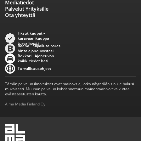
Mediatiedot
Palvelut Yrityksille
Ota yhteyttä
Fiksut kaupat –
karavaanikauppa
turvallisesti
Baana - Kilpailuta paras
hinta ajoneuvostasi
Rekkari - Ajoneuvon
kaikki tiedot heti
Turvallisuusohjeet
Tämän palvelun ilmoitukset ovat mainoksia, jotka näytetään sinulle hakusi
mukaisesti. Muuhun palvelun kohdennettuun mainontaan voit vaikuttaa
evästeasetusten kautta.
Alma Media Finland Oy