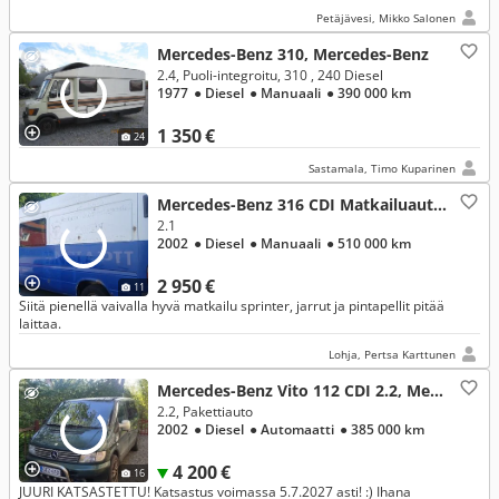
Petäjävesi, Mikko Salonen
Mercedes-Benz 310, Mercedes-Benz
2.4, Puoli-integroitu, 310 , 240 Diesel
1977
● Diesel
● Manuaali
● 390 000 km
1 350 €
24
Sastamala, Timo Kuparinen
Mercedes-Benz 316 CDI Matkailuauto, Mercedes-Benz
2.1
2002
● Diesel
● Manuaali
● 510 000 km
2 950 €
11
Siitä pienellä vaivalla hyvä matkailu sprinter, jarrut ja pintapellit pitää
laittaa.
Lohja, Pertsa Karttunen
Mercedes-Benz Vito 112 CDI 2.2, Mercedes-Benz
2.2, Pakettiauto
2002
● Diesel
● Automaatti
● 385 000 km
4 200 €
16
JUURI KATSASTETTU! Katsastus voimassa 5.7.2027 asti! :) Ihana