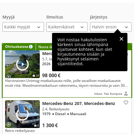
Myyjä
Ilmoitus
Järjestys
Kaikki myyjät
Voit nostaa hakutulosten
kärkeen sinua lähimpänä
Ohituskaista
Nosta ilmoituksesi tähän?
sijaitsevat kohteet, kun olet
Mercedes-Benz Trans Canada Pilot, Mercedes-Benz
kirjautuneena sisään ja
hyväksynyt selaimen
5.7, Integroitu, Unimog 416
sijaintitiedot.
2026
● Diesel
● Manuaali
● 3 000 km
98 000 €
24
Harvinainen Unimog-matkailuauto niille, joille tavalliset matkailuautot
eivät riitä. Maailmanmatkailuun rakennettu, täysin restauroitu ja vain 3000
km ajettu kokonaisuus yhdistää aidon Unimogin maasto
Inkoo, Ykä Kumpula
Mercedes-Benz 207, Mercedes-Benz
2.4, Retkeilyauto
1979
● Diesel
● Manuaali
1 300 €
6
Retro retkeilyauto