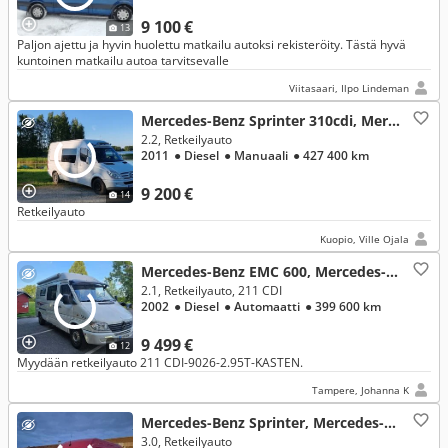
9 100 €
13
Paljon ajettu ja hyvin huolettu matkailu autoksi rekisteröity. Tästä hyvä
kuntoinen matkailu autoa tarvitsevalle
Viitasaari, Ilpo Lindeman
Mercedes-Benz Sprinter 310cdi, Mercedes-Benz
2.2, Retkeilyauto
2011
● Diesel
● Manuaali
● 427 400 km
9 200 €
14
Retkeilyauto
Kuopio, Ville Ojala
Mercedes-Benz EMC 600, Mercedes-Benz
2.1, Retkeilyauto, 211 CDI
2002
● Diesel
● Automaatti
● 399 600 km
9 499 €
12
Myydään retkeilyauto 211 CDI-9026-2.95T-KASTEN.
Tampere, Johanna K
Mercedes-Benz Sprinter, Mercedes-Benz
3.0, Retkeilyauto