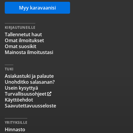
Myy karavaanisi
KIRJAUTUNEILLE
Tallennetut haut
Omat ilmoitukset
Omat suosikit
Mainosta ilmoitustasi
TUKI
Asiakastuki ja palaute
Unohditko salasanan?
Usein kysyttyä
Turvallisuusohjeet
Käyttöehdot
Saavutettavuusseloste
YRITYKSILLE
Hinnasto