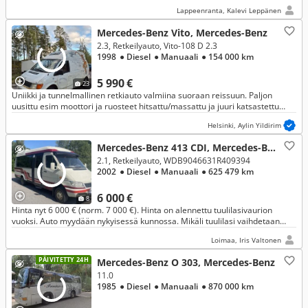
Lappeenranta, Kalevi Leppänen
Mercedes-Benz Vito, Mercedes-Benz
2.3, Retkeilyauto, Vito-108 D 2.3
1998
● Diesel
● Manuaali
● 154 000 km
5 990 €
23
Uniikki ja tunnelmallinen retkiauto valmiina suoraan reissuun. Paljon
uusittu esim moottori ja ruosteet hitsattu/massattu ja juuri katsastettu
hyvävalinta roadtripeille, festareille tai miniasumiseen!
Helsinki, Aylin Yildirim
Mercedes-Benz 413 CDI, Mercedes-Benz
2.1, Retkeilyauto, WDB9046631R409394
2002
● Diesel
● Manuaali
● 625 479 km
6 000 €
8
Hinta nyt 6 000 € (norm. 7 000 €). Hinta on alennettu tuulilasivaurion
vuoksi. Auto myydään nykyisessä kunnossa. Mikäli tuulilasi vaihdetaan
ennen kauppoja, auton hinta palautuu 7 000 euroon.
Loimaa, Iris Valtonen
PÄIVITETTY 24H
Mercedes-Benz O 303, Mercedes-Benz
11.0
1985
● Diesel
● Manuaali
● 870 000 km