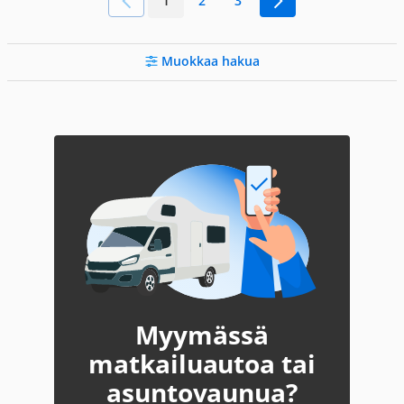
1
2
3
Muokkaa hakua
Myymässä
matkailuautoa tai
asuntovaunua?