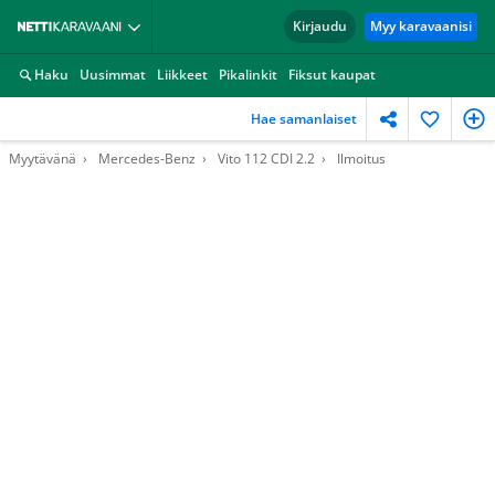
Kirjaudu
Myy karavaanisi
Haku
Uusimmat
Liikkeet
Pikalinkit
Fiksut kaupat
Hae samanlaiset
Myytävänä
Mercedes-Benz
Vito 112 CDI 2.2
Ilmoitus