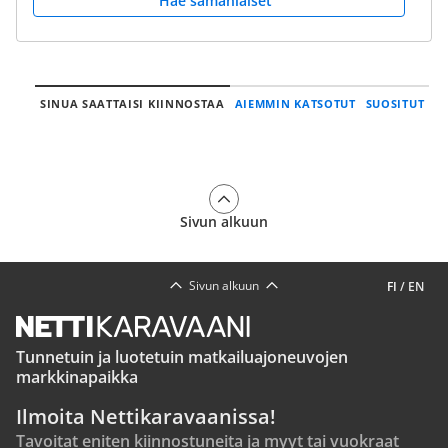
Hae samanlaiset
SINUA SAATTAISI KIINNOSTAA
AIEMMIN KATSOTUT
SUOSITUT
Sivun alkuun
Sivun alkuun
FI
/
EN
Tunnetuin ja luotetuin matkailuajoneuvojen
markkinapaikka
Ilmoita Nettikaravaanissa!
Tavoitat eniten kiinnostuneita ja myyt tai vuokraat