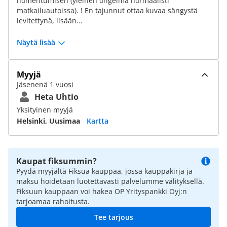
homehtumisen (yleinen ongelma normaalisti
matkailuautoissa). ! En tajunnut ottaa kuvaa sängystä
levitettynä, lisään...
Näytä lisää
Myyjä
Jäsenenä 1 vuosi
Heta Uhtio
Yksityinen myyjä
Helsinki, Uusimaa
Kartta
Kaupat fiksummin?
Pyydä myyjältä Fiksua kauppaa, jossa kauppakirja ja
maksu hoidetaan luotettavasti palvelumme välityksellä.
Fiksuun kauppaan voi hakea OP Yrityspankki Oyj:n
tarjoamaa rahoitusta.
Tee tarjous