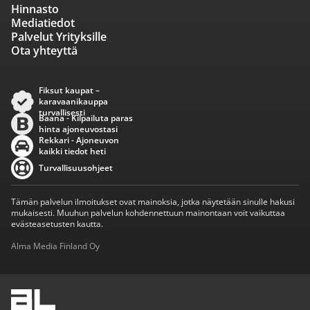
Hinnasto
Mediatiedot
Palvelut Yrityksille
Ota yhteyttä
Fiksut kaupat –
karavaanikauppa
turvallisesti
Baana - Kilpailuta paras
hinta ajoneuvostasi
Rekkari - Ajoneuvon
kaikki tiedot heti
Turvallisuusohjeet
Tämän palvelun ilmoitukset ovat mainoksia, jotka näytetään sinulle hakusi
mukaisesti. Muuhun palvelun kohdennettuun mainontaan voit vaikuttaa
evästeasetusten kautta.
Alma Media Finland Oy