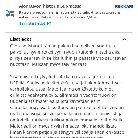
Ajoneuvon historia Suomessa
Katso ajoneuvon aiemmat omistajat, tehdyt katsastukset ja
vakuutukset
Rekkari.fistä
. Hinta alkaen 2,90 €.
Tarkista tiedot
Lisätiedot
Olen omistanut tämän pakun itse nelisen vuotta ja
palvellut hyvin retkeilyyn, nyt on kuitenkin itsellä aika
siirtyä seuraaviin seikkailuihin ja päästää vito seuraavan
huostaan. Mukaan myös talvirenkaat.
Sisätiloista: Löytyy led valo katonrajasta joka toimii
USB:llä. Sänky on levitettävä ja patjat olen tehnyt itse
verhoilukoulussa. Materiaalina on käytetty kolmea
erilaista vaahtomuovia, alimmaisin vaahtomuovi on
uudenlaista materiaalia jota käytetään esim
sairaalasängyissä tasoittamaan painoa ja ehkäisemään
makuuhaavoja, se siis jakaa kehon painon tasaisesti ja
on todella mukava nukkua painavemmallekin ihmiselle!
Materiaali on myös hyvin ilmaava joka mahdollistaa
ilman kierron patjan ja sängyn välissä ja siten ehkäisee