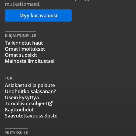
mutkattomasti.
Myy karavaanisi
KIRJAUTUNEILLE
Tallennetut haut
Omat ilmoitukset
Omat suosikit
Mainosta ilmoitustasi
TUKI
Asiakastuki ja palaute
Unohditko salasanan?
Usein kysyttyä
Turvallisuusohjeet
Käyttöehdot
Saavutettavuusseloste
YRITYKSILLE