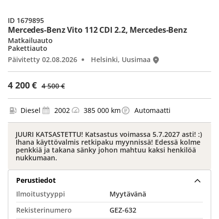
ID 1679895
Mercedes-Benz Vito 112 CDI 2.2, Mercedes-Benz
Matkailuauto
Pakettiauto
Päivitetty 02.08.2026
Helsinki, Uusimaa
4 200 €
4 500 €
Diesel
2002
385 000 km
Automaatti
JUURI KATSASTETTU! Katsastus voimassa 5.7.2027 asti! :)
Ihana käyttövalmis retkipaku myynnissä! Edessä kolme
penkkiä ja takana sänky johon mahtuu kaksi henkilöä
nukkumaan.
Perustiedot
Ilmoitustyyppi
Myytävänä
Rekisterinumero
GEZ-632