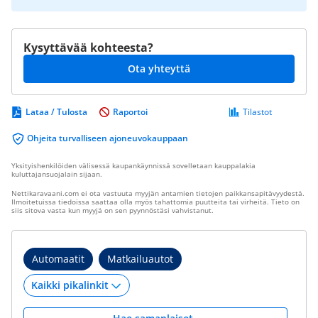
Kysyttävää kohteesta?
Ota yhteyttä
Lataa / Tulosta
Raportoi
Tilastot
Ohjeita turvalliseen ajoneuvokauppaan
Yksityishenkilöiden välisessä kaupankäynnissä sovelletaan kauppalakia
kuluttajansuojalain sijaan.
Nettikaravaani.com ei ota vastuuta myyjän antamien tietojen paikkansapitävyydestä.
Ilmoitetuissa tiedoissa saattaa olla myös tahattomia puutteita tai virheitä. Tieto on
siis sitova vasta kun myyjä on sen pyynnöstäsi vahvistanut.
Automaatit
Matkailuautot