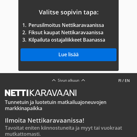
Valitse sopivin tapa:
1.
Perusilmoitus Nettikaravaanissa
2.
Fiksut kaupat Nettikaravaanissa
3.
Kilpailuta ostajaliikkeet Baanassa
Lue lisää
Sivun alkuun
FI
/
EN
Tunnetuin ja luotetuin matkailuajoneuvojen
markkinapaikka
Ilmoita Nettikaravaanissa!
Tavoitat eniten kiinnostuneita ja myyt tai vuokraat
mutkattomasti.