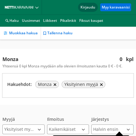
Kirjaudu
Myy karavaanisi
Haku
Uusimmat
Liikkeet
Pikalinkit
Fiksut kaupat
Muokkaa hakua
Tallenna haku
Monza
0
kpl
Yhteensä 0 kpl Monza myydään alla olevien ilmoitusten kautta 0 € - 0 €.
Hakuehdot:
Monza
Yksityinen myyjä
Myyjä
Ilmoitus
Järjestys
Yksityiset myyjät