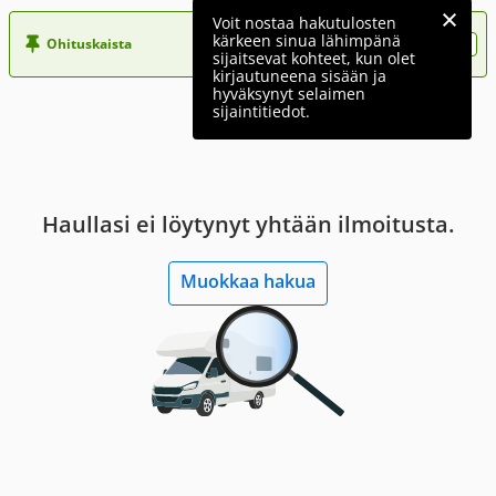
Voit nostaa hakutulosten
kärkeen sinua lähimpänä
Ohituskaista
Nosta ilmoituksesi tähän?
sijaitsevat kohteet, kun olet
kirjautuneena sisään ja
hyväksynyt selaimen
sijaintitiedot.
Haullasi ei löytynyt yhtään ilmoitusta.
Muokkaa hakua