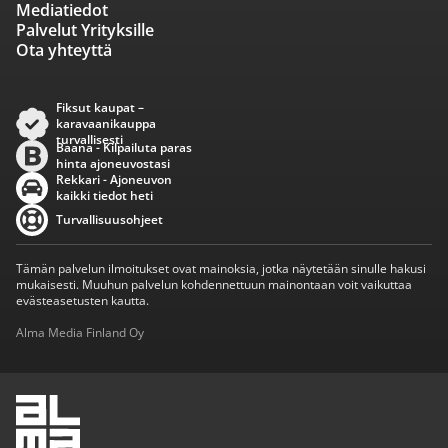
Mediatiedot
Palvelut Yrityksille
Ota yhteyttä
Fiksut kaupat –
karavaanikauppa
turvallisesti
Baana - Kilpailuta paras
hinta ajoneuvostasi
Rekkari - Ajoneuvon
kaikki tiedot heti
Turvallisuusohjeet
Tämän palvelun ilmoitukset ovat mainoksia, jotka näytetään sinulle hakusi
mukaisesti. Muuhun palvelun kohdennettuun mainontaan voit vaikuttaa
evästeasetusten kautta.
Alma Media Finland Oy