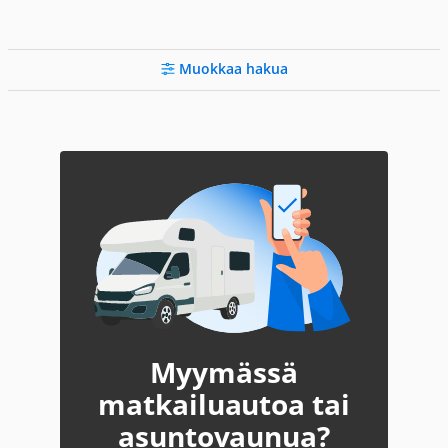
Muokkaa hakua
Myymässä
matkailuautoa tai
asuntovaunua?