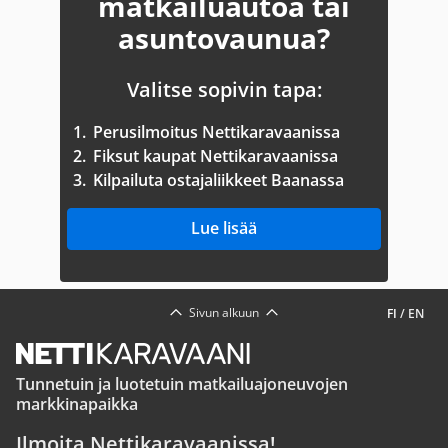
matkailuautoa tai
asuntovaunua?
Valitse sopivin tapa:
1.
Perusilmoitus Nettikaravaanissa
2.
Fiksut kaupat Nettikaravaanissa
3.
Kilpailuta ostajaliikkeet Baanassa
Lue lisää
Sivun alkuun
FI
/
EN
Tunnetuin ja luotetuin matkailuajoneuvojen
markkinapaikka
Ilmoita Nettikaravaanissa!