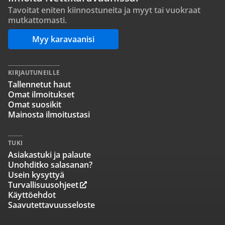
Tavoitat eniten kiinnostuneita ja myyt tai vuokraat
mutkattomasti.
Myy karavaanisi
KIRJAUTUNEILLE
Tallennetut haut
Omat ilmoitukset
Omat suosikit
Mainosta ilmoitustasi
TUKI
Asiakastuki ja palaute
Unohditko salasanan?
Usein kysyttyä
Turvallisuusohjeet
Käyttöehdot
Saavutettavuusseloste