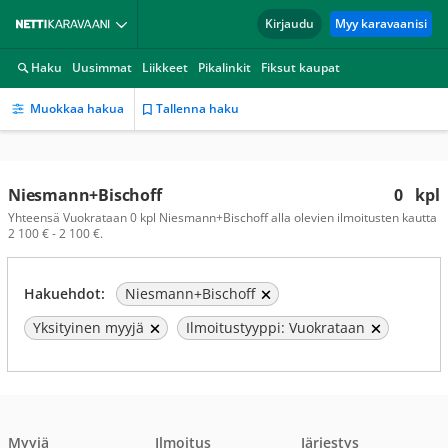
Kirjaudu
Myy karavaanisi
Haku
Uusimmat
Liikkeet
Pikalinkit
Fiksut kaupat
Muokkaa hakua
Tallenna haku
Niesmann+Bischoff
0
kpl
Yhteensä Vuokrataan 0 kpl Niesmann+Bischoff alla olevien ilmoitusten kautta
2 100 € - 2 100 €.
Hakuehdot:
Niesmann+Bischoff
Yksityinen myyjä
Ilmoitustyyppi: Vuokrataan
Myyjä
Ilmoitus
Järjestys