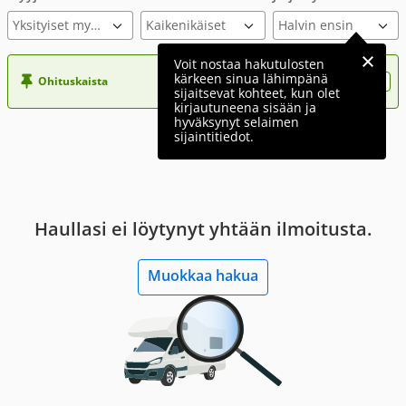
Yksityiset myyjät
Voit nostaa hakutulosten
kärkeen sinua lähimpänä
Ohituskaista
Nosta ilmoituksesi tähän?
sijaitsevat kohteet, kun olet
kirjautuneena sisään ja
hyväksynyt selaimen
sijaintitiedot.
Haullasi ei löytynyt yhtään ilmoitusta.
Muokkaa hakua