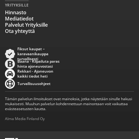
YRITYKSILLE
Hinnasto
Mediatiedot
Palvelut Yrityksille
Ota yhteyttä
Fiksut kaupat –
karavaanikauppa
turvallisesti
Baana - Kilpailuta paras
hinta ajoneuvostasi
Rekkari - Ajoneuvon
kaikki tiedot heti
Turvallisuusohjeet
Tämän palvelun ilmoitukset ovat mainoksia, jotka näytetään sinulle hakusi
mukaisesti. Muuhun palvelun kohdennettuun mainontaan voit vaikuttaa
evästeasetusten kautta.
Alma Media Finland Oy