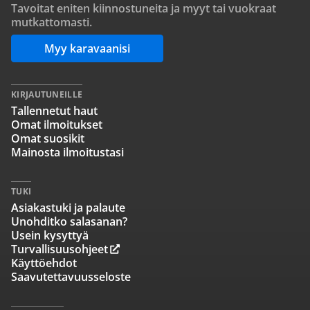
Tavoitat eniten kiinnostuneita ja myyt tai vuokraat
mutkattomasti.
Myy karavaanisi
KIRJAUTUNEILLE
Tallennetut haut
Omat ilmoitukset
Omat suosikit
Mainosta ilmoitustasi
TUKI
Asiakastuki ja palaute
Unohditko salasanan?
Usein kysyttyä
Turvallisuusohjeet
Käyttöehdot
Saavutettavuusseloste