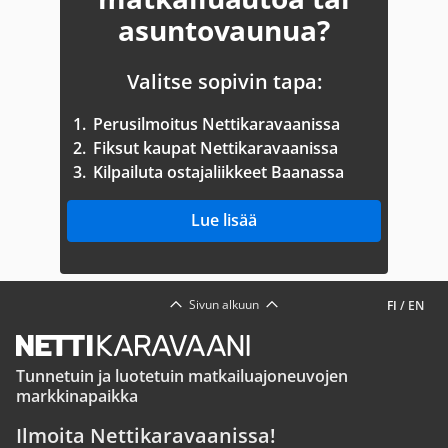
asuntovaunua?
Valitse sopivin tapa:
1.
Perusilmoitus Nettikaravaanissa
2.
Fiksut kaupat Nettikaravaanissa
3.
Kilpailuta ostajaliikkeet Baanassa
Lue lisää
Sivun alkuun
FI
/
EN
Tunnetuin ja luotetuin matkailuajoneuvojen
markkinapaikka
Ilmoita Nettikaravaanissa!