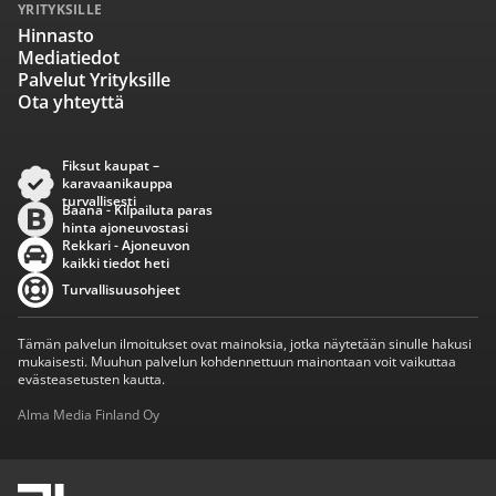
YRITYKSILLE
Hinnasto
Mediatiedot
Palvelut Yrityksille
Ota yhteyttä
Fiksut kaupat –
karavaanikauppa
turvallisesti
Baana - Kilpailuta paras
hinta ajoneuvostasi
Rekkari - Ajoneuvon
kaikki tiedot heti
Turvallisuusohjeet
Tämän palvelun ilmoitukset ovat mainoksia, jotka näytetään sinulle hakusi
mukaisesti. Muuhun palvelun kohdennettuun mainontaan voit vaikuttaa
evästeasetusten kautta.
Alma Media Finland Oy