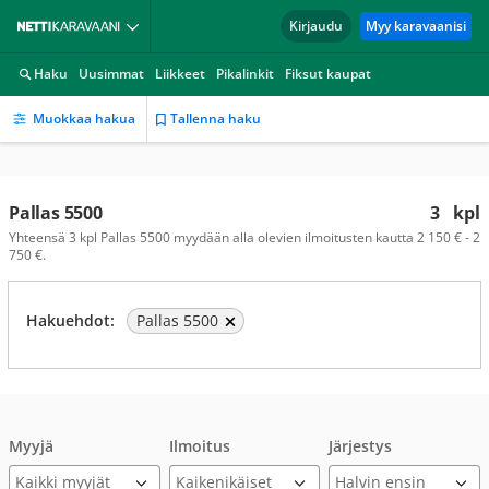
Kirjaudu
Myy karavaanisi
Haku
Uusimmat
Liikkeet
Pikalinkit
Fiksut kaupat
Muokkaa hakua
Tallenna haku
Pallas 5500
3
kpl
Yhteensä 3 kpl Pallas 5500 myydään alla olevien ilmoitusten kautta 2 150 € - 2
750 €.
Hakuehdot:
Pallas 5500
Myyjä
Ilmoitus
Järjestys
Kaikki myyjät