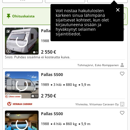
Voit nostaa hakutulosten
kärkeen sinua lähimpänä
Ohituskaista
Nosta ilmoituksesi tähän?
sijaitsevat kohteet, kun olet
kirjautuneena sisään ja
hyväksynyt selaimen
Pallas 5500
sijaintitiedot.
1988
2 550 €
6
Siisti. Puhdas sisäilma ei kosteutta kuiva.
Tohmajärvi, Esko Romppanen
Pallas 5500
1989
● 3 hlö
● 880 kg
● 5,9 m
2 750 €
10
Ylivieska, Viitamaa Caravan Oy
Pallas 5500
1988
● 4 hlö
● 860 kg
● 5,9 m