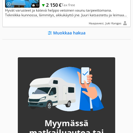
2 150 €
Tax free
10
Hyvät varusteet ja kätevä helppo vetoinen vaunu tarpeettomana.
Tekniikka kunnossa, lämmitys, akkukäyttö jne. Juuri katsastettu ja leimaa
tammikuulle 2029.
Haapavesi, Juki Kangas
Muokkaa hakua
Myymässä
matkailuautoa tai