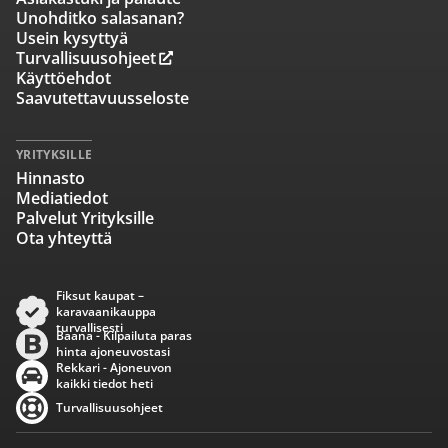
Unohditko salasanan?
Usein kysyttyä
Turvallisuusohjeet
Käyttöehdot
Saavutettavuusseloste
YRITYKSILLE
Hinnasto
Mediatiedot
Palvelut Yrityksille
Ota yhteyttä
Fiksut kaupat –
karavaanikauppa
turvallisesti
Baana - Kilpailuta paras
hinta ajoneuvostasi
Rekkari - Ajoneuvon
kaikki tiedot heti
Turvallisuusohjeet