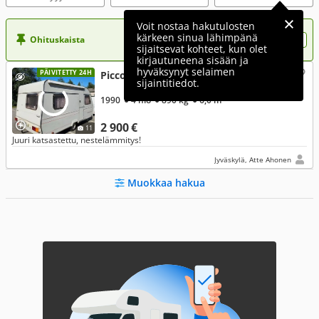
Voit nostaa hakutulosten
kärkeen sinua lähimpänä
Ohituskaista
Nosta ilmoituksesi tähän?
sijaitsevat kohteet, kun olet
kirjautuneena sisään ja
hyväksynyt selaimen
PÄIVITETTY 24H
Piccolo Holicamp
sijaintitiedot.
1990
● 4 hlö
● 890 kg
● 6,0 m
2 900 €
11
Juuri katsastettu, nestelämmitys!
Jyväskylä, Atte Ahonen
Muokkaa hakua