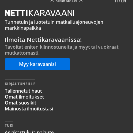
Sivun alkuun
FI
/
EN
Tunnetuin ja luotetuin matkailuajoneuvojen
markkinapaikka
Ilmoita Nettikaravaanissa!
Tavoitat eniten kiinnostuneita ja myyt tai vuokraat
mutkattomasti.
Myy karavaanisi
KIRJAUTUNEILLE
Tallennetut haut
Omat ilmoitukset
Omat suosikit
Mainosta ilmoitustasi
TUKI
Asiakastuki ja palaute