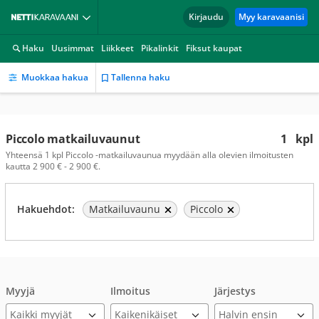
Kirjaudu
Myy karavaanisi
Haku
Uusimmat
Liikkeet
Pikalinkit
Fiksut kaupat
Muokkaa hakua
Tallenna haku
Piccolo matkailuvaunut
1
kpl
Yhteensä 1 kpl Piccolo -matkailuvaunua myydään alla olevien ilmoitusten
kautta 2 900 € - 2 900 €.
Hakuehdot:
Matkailuvaunu
Piccolo
Myyjä
Ilmoitus
Järjestys
Kaikki myyjät