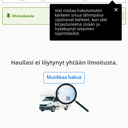
Voit nostaa hakutulosten
kärkeen sinua lähimpänä
Ohituskaista
Nosta ilmoituksesi tähän?
sijaitsevat kohteet, kun olet
kirjautuneena sisään ja
hyväksynyt selaimen
sijaintitiedot.
Haullasi ei löytynyt yhtään ilmoitusta.
Muokkaa hakua