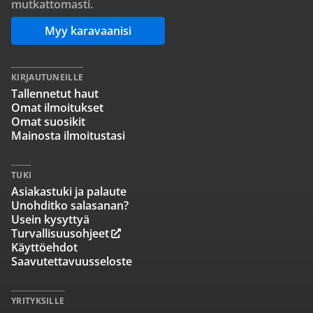
mutkattomasti.
Myy karavaanisi
KIRJAUTUNEILLE
Tallennetut haut
Omat ilmoitukset
Omat suosikit
Mainosta ilmoitustasi
TUKI
Asiakastuki ja palaute
Unohditko salasanan?
Usein kysyttyä
Turvallisuusohjeet
Käyttöehdot
Saavutettavuusseloste
YRITYKSILLE