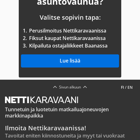
asuntovaunua?
Valitse sopivin tapa:
1.
Perusilmoitus Nettikaravaanissa
2.
Fiksut kaupat Nettikaravaanissa
3.
Kilpailuta ostajaliikkeet Baanassa
Lue lisää
Sivun alkuun
FI
/
EN
Tunnetuin ja luotetuin matkailuajoneuvojen
markkinapaikka
Ilmoita Nettikaravaanissa!
Tavoitat eniten kiinnostuneita ja myyt tai vuokraat