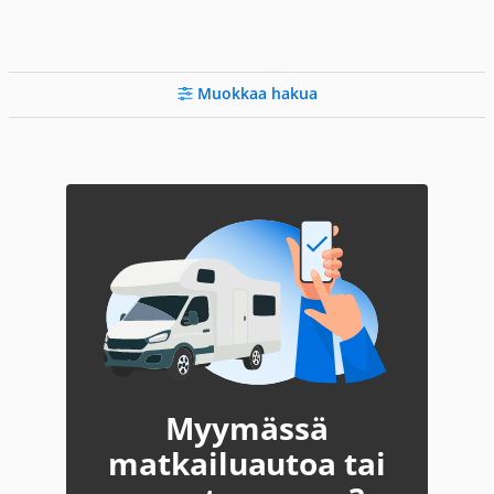
Muokkaa hakua
Myymässä
matkailuautoa tai