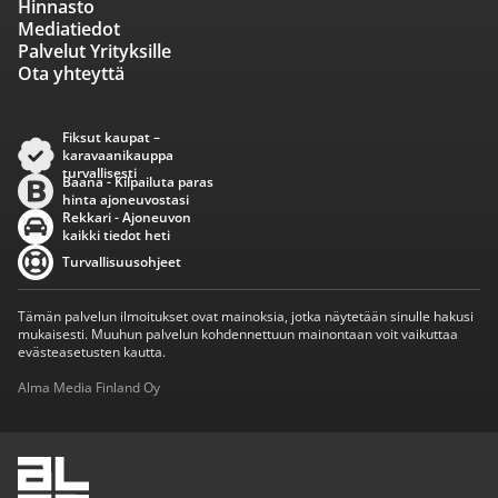
Hinnasto
Mediatiedot
Palvelut Yrityksille
Ota yhteyttä
Fiksut kaupat –
karavaanikauppa
turvallisesti
Baana - Kilpailuta paras
hinta ajoneuvostasi
Rekkari - Ajoneuvon
kaikki tiedot heti
Turvallisuusohjeet
Tämän palvelun ilmoitukset ovat mainoksia, jotka näytetään sinulle hakusi
mukaisesti. Muuhun palvelun kohdennettuun mainontaan voit vaikuttaa
evästeasetusten kautta.
Alma Media Finland Oy