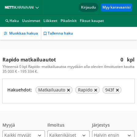
Kirjaudu
Myy karavaanisi
Haku
Uusimmat
Liikkeet
Pikalinkit
Fiksut kaupat
Muokkaa hakua
Tallenna haku
Rapido matkailuautot
0
kpl
Yhteensä 0 kpl Rapido -matkailuautoa myydään alla olevien ilmoitusten kautta
35 000 € - 195 334 €.
Hakuehdot:
Matkailuauto
Rapido
943f
Myyjä
Ilmoitus
Järjestys
Kaikki myyjät