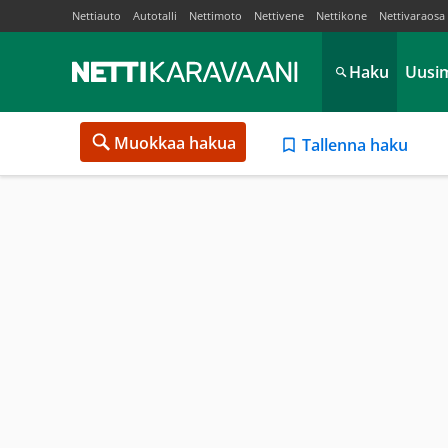
Nettiauto
Autotalli
Nettimoto
Nettivene
Nettikone
Nettivaraosa
Haku
Uusi
Muokkaa hakua
Tallenna haku