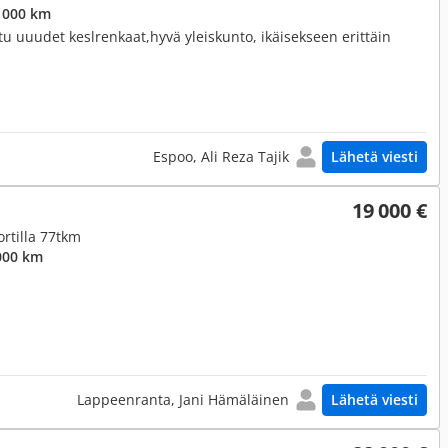
 000 km
ttu uuudet keslrenkaat,hyvä yleiskunto, ikäisekseen erittäin
Espoo, Ali Reza Tajik
Lähetä viesti
19 000 €
ortilla 77tkm
000 km
Lappeenranta, Jani Hämäläinen
Lähetä viesti