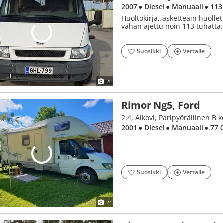
2007
● Diesel
● Manuaali
● 113
Huoltokirja,،äsketteäin huolle
vähän ajettu noin 113 tuhatta.
Suosikki
Vertaile
20
Rimor Ng5, Ford
2.4, Alkovi, Paripyörällinen B k
2001
● Diesel
● Manuaali
● 77 
Suosikki
Vertaile
24