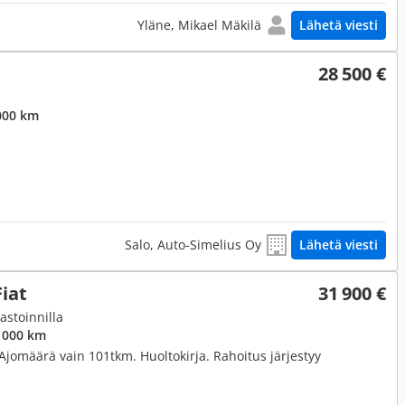
Yläne, Mikael Mäkilä
Lähetä viesti
28 500 €
000 km
Salo, Auto-Simelius Oy
Lähetä viesti
iat
31 900 €
astoinnilla
 000 km
 Ajomäärä vain 101tkm. Huoltokirja. Rahoitus järjestyy