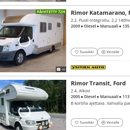
Rimor Katamarano, 
PÄIVITETTY 72H
2.2, Puoli-integroitu, 2,2 140hv
2009
● Diesel
● Manuaali
● 135
Suosikki
Vertaile
30
Rimor Transit, Ford
2.4, Alkovi
2005
● Diesel
● Manuaali
● 113
B kortilla ajettava. Vahvalla pa
Suosikki
Vertaile