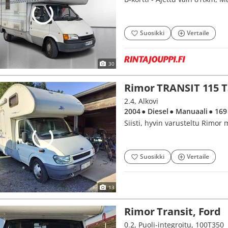
Suosikki
Vertaile
30
Rimor TRANSIT 115 T
2.4, Alkovi
2004
● Diesel
● Manuaali
● 169
Siisti, hyvin varusteltu Rimor mal
Suosikki
Vertaile
13
Rimor Transit, Ford
0.2, Puoli-integroitu, 100T350