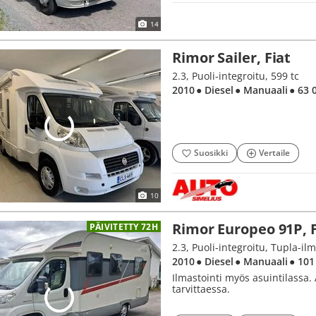
14
Rimor Sailer, Fiat
2.3, Puoli-integroitu, 599 tc
2010
● Diesel
● Manuaali
● 63 
Suosikki
Vertaile
10
Rimor Europeo 91P, F
PÄIVITETTY 72H
2.3, Puoli-integroitu, Tupla-ilm
2010
● Diesel
● Manuaali
● 101
Ilmastointi myös asuintilassa.
tarvittaessa.