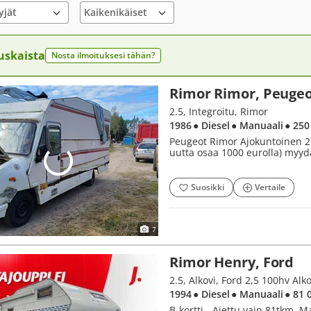
yjät
uskaista
Nosta ilmoituksesi tähän?
Rimor Rimor, Peuge
2.5, Integroitu, Rimor
1986
● Diesel
● Manuaali
● 250
Peugeot Rimor Ajokuntoinen 2 
uutta osaa 1000 eurolla) myydä
Suosikki
Vertaile
7
Rimor Henry, Ford
2.5, Alkovi, Ford 2,5 100hv Alko
1994
● Diesel
● Manuaali
● 81 
B-kortti - Ajettu vain 81tkm, Ma