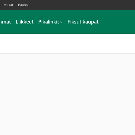
Rekkari
Baana
mmat
Liikkeet
Pikalinkit
Fiksut kaupat