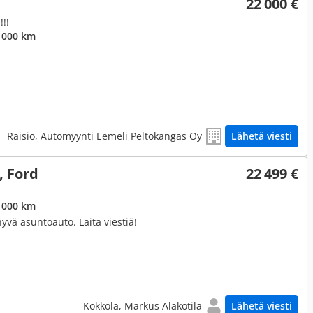
22 000 €
!!!
 000 km
Raisio, Automyynti Eemeli Peltokangas Oy
Lähetä viesti
, Ford
22 499 €
 000 km
yvä asuntoauto. Laita viestiä!
Kokkola, Markus Alakotila
Lähetä viesti