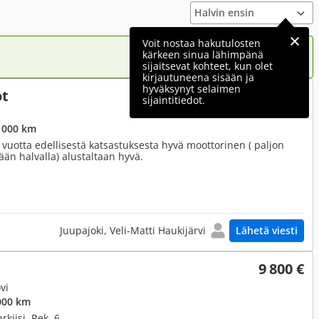
Voit nostaa hakutulosten
kärkeen sinua lähimpänä
sijaitsevat kohteet, kun olet
kirjautuneena sisään ja
hyväksynyt selaimen
ot
750 €
sijaintitiedot.
 000 km
vuotta edellisestä katsastuksesta hyvä moottorinen ( paljon
än halvalla) alustaltaan hyvä.
Juupajoki, Veli-Matti Haukijärvi
Lähetä viesti
9 800 €
vi
000 km
rkiisi, Rek. 6