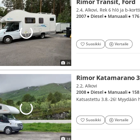
Rimor Transit, Ford
2.4, Alkovi, Rek 6 hlö ja b-kortti
2007
● Diesel
● Manuaali
● 176
Suosikki
Vertaile
26
Rimor Katamarano 3
2.2, Alkovi
2008
● Diesel
● Manuaali
● 158
Katsastettu 3.8.-26! Myydään h
Suosikki
Vertaile
14