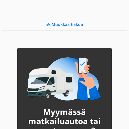
Muokkaa hakua
Myymässä
matkailuautoa tai