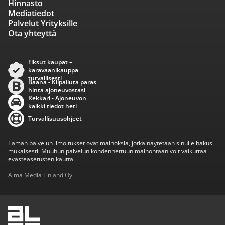
Hinnasto
Mediatiedot
Palvelut Yrityksille
Ota yhteyttä
Fiksut kaupat –
karavaanikauppa
turvallisesti
Baana - Kilpailuta paras
hinta ajoneuvostasi
Rekkari - Ajoneuvon
kaikki tiedot heti
Turvallisuusohjeet
Tämän palvelun ilmoitukset ovat mainoksia, jotka näytetään sinulle hakusi
mukaisesti. Muuhun palvelun kohdennettuun mainontaan voit vaikuttaa
evästeasetusten kautta.
Alma Media Finland Oy