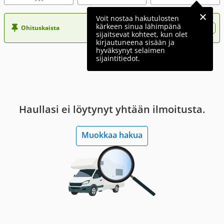
Voit nostaa hakutulosten
kärkeen sinua lähimpänä
Ohituskaista
Nosta ilmoituksesi tähän?
sijaitsevat kohteet, kun olet
kirjautuneena sisään ja
hyväksynyt selaimen
sijaintitiedot.
Haullasi ei löytynyt yhtään ilmoitusta.
Muokkaa hakua