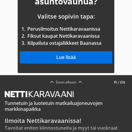
asuntovaunua?
Valitse sopivin tapa:
1.
Perusilmoitus Nettikaravaanissa
2.
Fiksut kaupat Nettikaravaanissa
3.
Kilpailuta ostajaliikkeet Baanassa
Lue lisää
Sivun alkuun
FI
/
EN
Tunnetuin ja luotetuin matkailuajoneuvojen
markkinapaikka
Ilmoita Nettikaravaanissa!
Tavoitat eniten kiinnostuneita ja myyt tai vuokraat