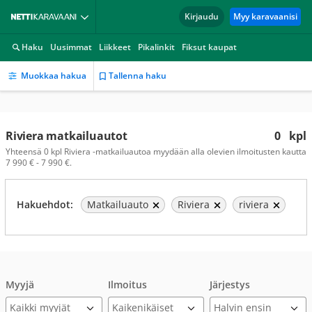
Kirjaudu
Myy karavaanisi
Haku
Uusimmat
Liikkeet
Pikalinkit
Fiksut kaupat
Muokkaa hakua
Tallenna haku
Riviera matkailuautot
0
kpl
Yhteensä 0 kpl Riviera -matkailuautoa myydään alla olevien ilmoitusten kautta
7 990 € - 7 990 €.
Hakuehdot:
Matkailuauto
Riviera
riviera
Myyjä
Ilmoitus
Järjestys
Kaikki myyjät