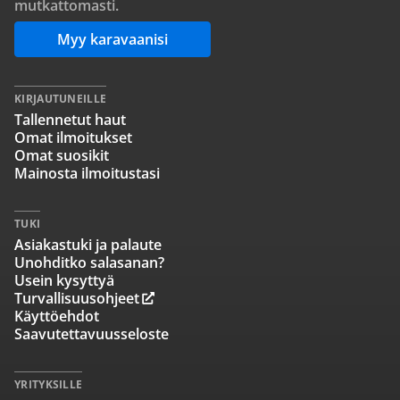
mutkattomasti.
Myy karavaanisi
KIRJAUTUNEILLE
Tallennetut haut
Omat ilmoitukset
Omat suosikit
Mainosta ilmoitustasi
TUKI
Asiakastuki ja palaute
Unohditko salasanan?
Usein kysyttyä
Turvallisuusohjeet
Käyttöehdot
Saavutettavuusseloste
YRITYKSILLE