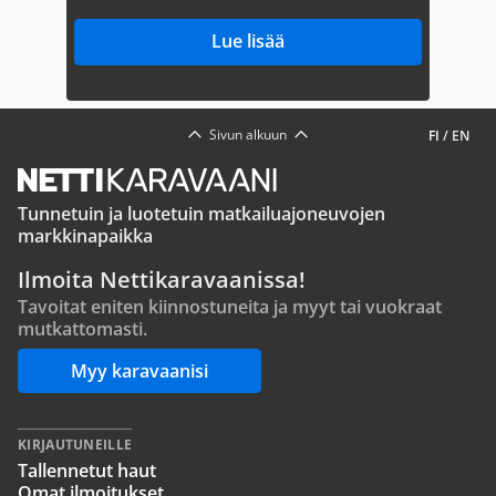
Lue lisää
Sivun alkuun
FI
/
EN
Tunnetuin ja luotetuin matkailuajoneuvojen
markkinapaikka
Ilmoita Nettikaravaanissa!
Tavoitat eniten kiinnostuneita ja myyt tai vuokraat
mutkattomasti.
Myy karavaanisi
KIRJAUTUNEILLE
Tallennetut haut
Omat ilmoitukset