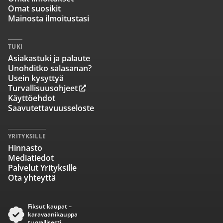
Omat suosikit
Mainosta ilmoitustasi
TUKI
Asiakastuki ja palaute
Unohditko salasanan?
Usein kysyttyä
Turvallisuusohjeet
Käyttöehdot
Saavutettavuusseloste
YRITYKSILLE
Hinnasto
Mediatiedot
Palvelut Yrityksille
Ota yhteyttä
Fiksut kaupat –
karavaanikauppa
turvallisesti