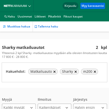
Kirjaudu
Myy karavaanisi
Haku
Uusimmat
Liikkeet
Pikalinkit
Fiksut kaupat
Muokkaa hakua
Tallenna haku
Sharky matkailuautot
2
kpl
Yhteensä 2 kpl Sharky -matkailuautoa myydään alla olevien ilmoitusten kautta
17 800 € - 28 800 €.
Hakuehdot:
Matkailuauto
Sharky
m200
Myyjä
Ilmoitus
Järjestys
Kaikki myyjät