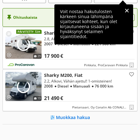
Voit nostaa hakutulosten
kärkeen sinua lähimpänä
Ohituskaista
Nosta ilmoituksesi tähän?
sijaitsevat kohteet, kun olet
kirjautuneena sisään ja
hyväksynyt selaimen
PÄIVITETTY 72H
Sharky M200, Fiat
sijaintitiedot.
2.8, Alkovi, Fiat 2.8 130 hv | Pyörätuolihissi
2007
● Diesel
● Manuaali
● 221 500 km
17 900 €
29
Pirkkala, ProCaravan Pirkkala
Sharky M200, Fiat
2.2, Alkovi, Vähän ajettu!! 1-omisteinen!
2008
● Diesel
● Manuaali
● 76 000 km
21 490 €
19
Pietarsaari, Oy Conalin Ab CONALIN CARS
Muokkaa hakua