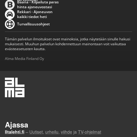
Baana - Kilpailuta paras
hinta ajoneuvostasi
Rekkari - Ajoneuvon
kaikki tiedot heti
Turvallisuusohjeet
Tämän palvelun ilmoitukset ovat mainoksia, jotka näytetään sinulle hakusi
mukaisesti. Muuhun palvelun kohdennettuun mainontaan voit vaikuttaa
evästeasetusten kautta.
Alma Media Finland Oy