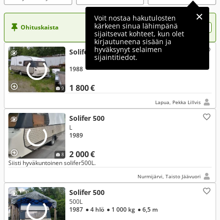
Voit nostaa hakutulosten
kärkeen sinua lähimpänä
Ohituskaista
Nosta ilmoituksesi tähän?
sijaitsevat kohteet, kun olet
kirjautuneena sisään ja
hyväksynyt selaimen
Solifer 500
sijaintitiedot.
1988
1 800 €
9
Lapua, Pekka Lillvis
Solifer 500
L
1989
2 000 €
8
Siisti hyväkuntoinen solifer500L.
Nurmijärvi, Taisto Jäävuori
Solifer 500
500L
1987
● 4 hlö
● 1 000 kg
● 6,5 m