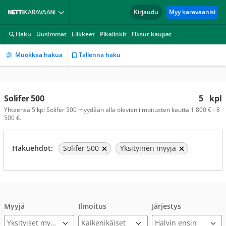
Kirjaudu
Myy karavaanisi
Haku
Uusimmat
Liikkeet
Pikalinkit
Fiksut kaupat
Muokkaa hakua
Tallenna haku
Solifer 500
5
kpl
Yhteensä 5 kpl Solifer 500 myydään alla olevien ilmoitusten kautta 1 800 € - 8
500 €.
Hakuehdot:
Solifer 500
Yksityinen myyjä
Myyjä
Ilmoitus
Järjestys
Yksityiset myyjät