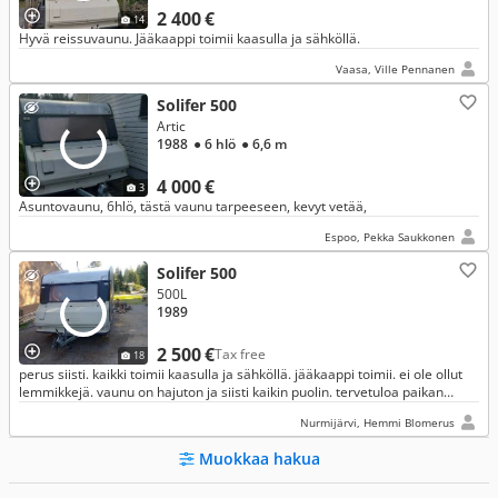
2 400 €
14
Hyvä reissuvaunu. Jääkaappi toimii kaasulla ja sähköllä.
Vaasa, Ville Pennanen
Solifer 500
Artic
1988
● 6 hlö
● 6,6 m
4 000 €
3
Asuntovaunu, 6hlö, tästä vaunu tarpeeseen, kevyt vetää,
Espoo, Pekka Saukkonen
Solifer 500
500L
1989
2 500 €
Tax free
18
perus siisti. kaikki toimii kaasulla ja sähköllä. jääkaappi toimii. ei ole ollut
lemmikkejä. vaunu on hajuton ja siisti kaikin puolin. tervetuloa paikan
päälle katsomaan.
Nurmijärvi, Hemmi Blomerus
Muokkaa hakua