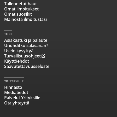
Tallennetut haut
Omat ilmoitukset
Omat suosikit
Mainosta ilmoitustasi
TUKI
Asiakastuki ja palaute
Unohditko salasanan?
Usein kysyttyä
Turvallisuusohjeet
Käyttöehdot
Saavutettavuusseloste
YRITYKSILLE
Hinnasto
Mediatiedot
Palvelut Yrityksille
Ota yhteyttä