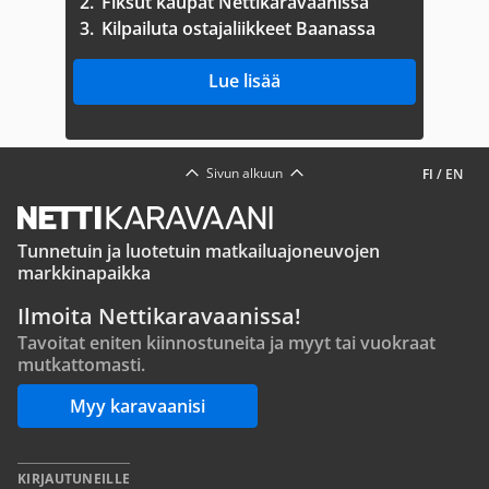
2.
Fiksut kaupat Nettikaravaanissa
3.
Kilpailuta ostajaliikkeet Baanassa
Lue lisää
Sivun alkuun
FI
/
EN
Tunnetuin ja luotetuin matkailuajoneuvojen
markkinapaikka
Ilmoita Nettikaravaanissa!
Tavoitat eniten kiinnostuneita ja myyt tai vuokraat
mutkattomasti.
Myy karavaanisi
KIRJAUTUNEILLE