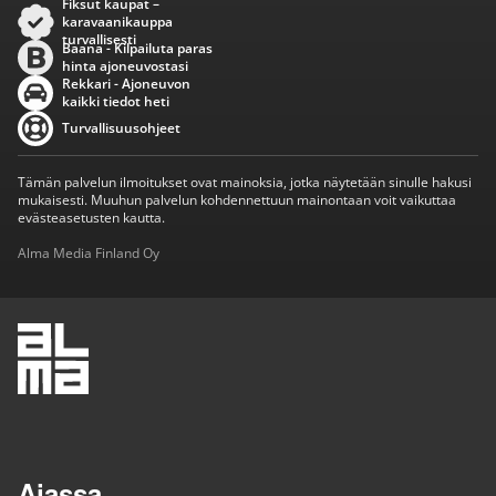
Fiksut kaupat –
karavaanikauppa
turvallisesti
Baana - Kilpailuta paras
hinta ajoneuvostasi
Rekkari - Ajoneuvon
kaikki tiedot heti
Turvallisuusohjeet
Tämän palvelun ilmoitukset ovat mainoksia, jotka näytetään sinulle hakusi
mukaisesti. Muuhun palvelun kohdennettuun mainontaan voit vaikuttaa
evästeasetusten kautta.
Alma Media Finland Oy