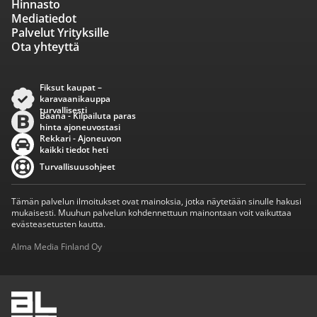
Hinnasto
Mediatiedot
Palvelut Yrityksille
Ota yhteyttä
Fiksut kaupat –
karavaanikauppa
turvallisesti
Baana - Kilpailuta paras
hinta ajoneuvostasi
Rekkari - Ajoneuvon
kaikki tiedot heti
Turvallisuusohjeet
Tämän palvelun ilmoitukset ovat mainoksia, jotka näytetään sinulle hakusi
mukaisesti. Muuhun palvelun kohdennettuun mainontaan voit vaikuttaa
evästeasetusten kautta.
Alma Media Finland Oy