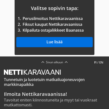
Valitse sopivin tapa:
1.
Perusilmoitus Nettikaravaanissa
2.
Fiksut kaupat Nettikaravaanissa
3.
Kilpailuta ostajaliikkeet Baanassa
Lue lisää
Sivun alkuun
FI
/
EN
Tunnetuin ja luotetuin matkailuajoneuvojen
markkinapaikka
Ilmoita Nettikaravaanissa!
Tavoitat eniten kiinnostuneita ja myyt tai vuokraat
mutkattomasti.