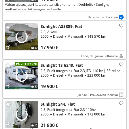
Vähän ajettu, juuri katsastettu, siistikuntoinen Dethleffs / Sunlight
matkailuauto 3-4 hengen perheelle.
Helsinki, Lu Hua Zhou
Sunlight AS5889, Fiat
2.3, Alkovi
2005
● Diesel
● Manuaali
● 148 570 km
17 950 €
20
Tervajoki, Jouko Peltokoski
PÄIVITETTY 72H
Sunlight TS 6249, Fiat
2.3, Puoli-integroitu, Fiat 2.3 JTD 110 hv | PP-teline, markiisi
2006
● Diesel
● Manuaali
● 223 000 km
19 900 €
20
Joensuu, ProCaravan Joensuu
Sunlight 244, Fiat
2.3, Puoli-integroitu, Fiat 2.3 110hv
2005
● Diesel
● Manuaali
● 172 000 km
21 800 €
12