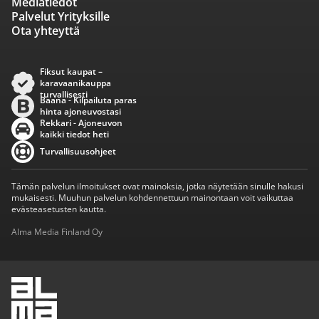
Mediatiedot
Palvelut Yrityksille
Ota yhteyttä
Fiksut kaupat –
karavaanikauppa
turvallisesti
Baana - Kilpailuta paras
hinta ajoneuvostasi
Rekkari - Ajoneuvon
kaikki tiedot heti
Turvallisuusohjeet
Tämän palvelun ilmoitukset ovat mainoksia, jotka näytetään sinulle hakusi
mukaisesti. Muuhun palvelun kohdennettuun mainontaan voit vaikuttaa
evästeasetusten kautta.
Alma Media Finland Oy