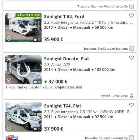
Tuusula, Suomen Vaunumesta Oy
PÄIVITETTY 72H
Sunlight T 64, Ford
2.2, Puoli-integroitu, Ford 2,2 110 hv | Ilmastointi, pitkittäinen parivuode
2010
● Diesel
● Manuaali
● 69 500 km
35 900 €
13
Joensuu, ProCaravan Joensuu
Sunlight Ducato, Fiat
2.3, Alkovi, A72
2014
● Diesel
● Manuaali
● 102 000 km
37 000 €
16
Tilava matkailuauto fiksulla pohjatatkaisulla!
Pyhtää, Erkki Vesa
Sunlight T64, Fiat
2.3, Puoli-integroitu, 2.3 130hv - LASKUVUODE - PULLONVAIHTAJA - INVERTTERI - PERUUTUSKAMERA - ISO JÄÄKAAPPI
2011
● Diesel
● Manuaali
● 92 500 km
37 900 €
15
Kouvola, Kouvolan Vaunu Oy