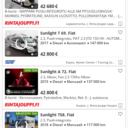
42 680 €
22
B-kortti - NÄPPÄRÄ PUOLI-INTEGROITU ALLE 6M PITUUSLUOKASSA!
MARKIISI, PYÖRÄTELINE, KAASUN ULOSOTTO, PULLONVAIHTAJA YM... - J.
autoturva
Lappeenranta, J. Rinta-Jouppi Lappeenranta
Sunlight T 69, Fiat
2.3, Puoli-integroitu, FIAT 2.3 JTD 150 HV. -AUTOMAATTI
2017
● Diesel
● Automaatti
● 147 000 km
42 800 €
21
Espoo, Hymer Center / Touring Camp Oy
UUSI 72H
Sunlight A 72, Fiat
2.3, Alkovi, Fiat 2,3 150hv Alkovi
2015
● Diesel
● Manuaali
● 137 000 km
42 800 €
B-kortti - Kerrosvuoteet, Pyöräteline, Markiisi, Rek. 6 - J. autoturva
Kuopio, J. Rinta-Jouppi Kuopio
PÄIVITETTY 72H
Sunlight T58, Fiat
2.3, Puoli-integroitu
2018
● Diesel
● Manuaali
● 117 000 km