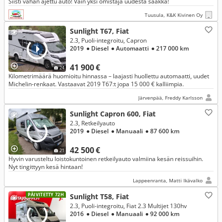
Siisti vähän ajettu auto! Vain yksi omistaja uudesta saakka!
Tuusula, K&K Kivinen Oy
Sunlight T67, Fiat
2.3, Puoli-integroitu, Capron
2019
● Diesel
● Automaatti
● 217 000 km
41 900 €
24
Kilometrimäärä huomioitu hinnassa – laajasti huollettu automaatti, uudet
Michelin-renkaat. Vastaavat 2019 T67:t jopa 15 000 € kalliimpia.
Järvenpää, Freddy Karlsson
Sunlight Capron 600, Fiat
2.3, Retkeilyauto
2019
● Diesel
● Manuaali
● 87 600 km
42 500 €
21
Hyvin varusteltu loistokuntoinen retkeilyauto valmiina kesän reissuihin.
Nyt tingittyyn kesä hintaan!
Lappeenranta, Matti Ikävalko
PÄIVITETTY 72H
Sunlight T58, Fiat
2.3, Puoli-integroitu, Fiat 2.3 Multijet 130hv
2016
● Diesel
● Manuaali
● 92 000 km