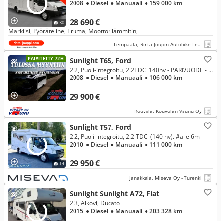
2008
● Diesel
● Manuaali
● 159 000 km
28 690 €
30
Markiisi, Pyöräteline, Truma, Moottorilämmitin,
Lempäälä, Rinta-Joupin Autoliike Lempäälä
PÄIVITETTY 72H
Sunlight T65, Ford
2.2, Puoli-integroitu, 2.2TDCi 140hv - PARIVUODE - ISO TAKATALLI - KETJUKONE
2008
● Diesel
● Manuaali
● 106 000 km
29 900 €
Kouvola, Kouvolan Vaunu Oy
Sunlight T57, Ford
2.2, Puoli-integroitu, 2.2 TDCi (140 hv). #alle 6m
2010
● Diesel
● Manuaali
● 111 000 km
29 950 €
14
Janakkala, Miseva Oy - Turenki
Sunlight Sunlight A72, Fiat
2.3, Alkovi, Ducato
2015
● Diesel
● Manuaali
● 203 328 km