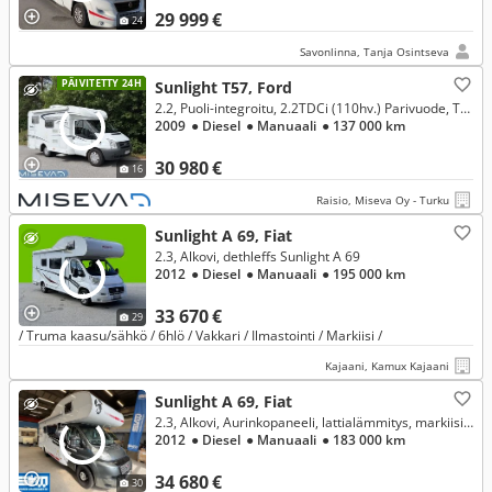
29 999 €
24
Savonlinna, Tanja Osintseva
PÄIVITETTY 24H
Sunlight T57, Ford
2.2, Puoli-integroitu, 2.2TDCi (110hv.) Parivuode, Talli, Tuplailmastointi,
2009
● Diesel
● Manuaali
● 137 000 km
30 980 €
16
Raisio, Miseva Oy - Turku
Sunlight A 69, Fiat
2.3, Alkovi, dethleffs Sunlight A 69
2012
● Diesel
● Manuaali
● 195 000 km
33 670 €
29
/ Truma kaasu/sähkö / 6hlö / Vakkari / Ilmastointi / Markiisi /
Kajaani, Kamux Kajaani
Sunlight A 69, Fiat
2.3, Alkovi, Aurinkopaneeli, lattialämmitys, markiisi, p-teline, vuodepaikat jopa seitsemälle, takakylppäri, suihku, 2 x renkaat YM
2012
● Diesel
● Manuaali
● 183 000 km
34 680 €
30