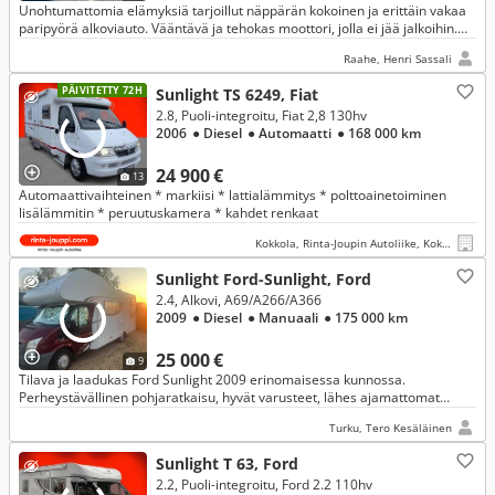
Unohtumattomia elämyksiä tarjoillut näppärän kokoinen ja erittäin vakaa
paripyörä alkoviauto. Vääntävä ja tehokas moottori, jolla ei jää jalkoihin.
Vakkari päälle ja kohti uusia seikkailuja
Raahe, Henri Sassali
PÄIVITETTY 72H
Sunlight TS 6249, Fiat
2.8, Puoli-integroitu, Fiat 2,8 130hv
2006
● Diesel
● Automaatti
● 168 000 km
24 900 €
13
Automaattivaihteinen * markiisi * lattialämmitys * polttoainetoiminen
lisälämmitin * peruutuskamera * kahdet renkaat
Kokkola, Rinta-Joupin Autoliike, Kokkola
Sunlight Ford-Sunlight, Ford
2.4, Alkovi, A69/A266/A366
2009
● Diesel
● Manuaali
● 175 000 km
25 000 €
9
Tilava ja laadukas Ford Sunlight 2009 erinomaisessa kunnossa.
Perheystävällinen pohjaratkaisu, hyvät varusteet, lähes ajamattomat
kesärenkaat ja asianmukaisesti hoidettu. Valmiina reissuun.
Turku, Tero Kesäläinen
Sunlight T 63, Ford
2.2, Puoli-integroitu, Ford 2.2 110hv