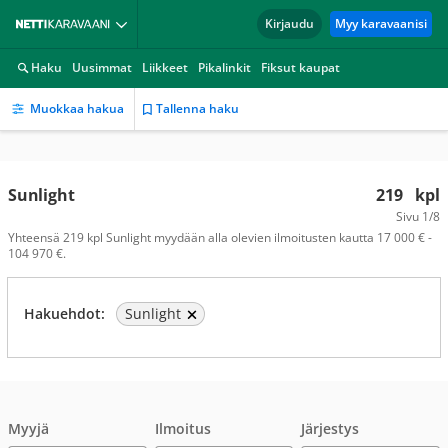
Kirjaudu
Myy karavaanisi
Haku
Uusimmat
Liikkeet
Pikalinkit
Fiksut kaupat
Muokkaa hakua
Tallenna haku
Sunlight
219
kpl
Sivu
1/8
Yhteensä 219 kpl Sunlight myydään alla olevien ilmoitusten kautta 17 000 € -
104 970 €.
Hakuehdot:
Sunlight
Myyjä
Ilmoitus
Järjestys