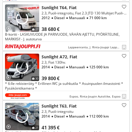
Sunlight T64, Fiat
2.3, Puoli-integroitu, Fiat 2.3 JTD 130 Multijet Puoli-integroitu
2012
● Diesel
● Manuaali
● 71 000 km
38 680 €
27
B-kortti - LASKUVUODE JA PARIVUODE, VÄHÄN AJETTU, PYÖRÄTELINE,
MARKIISI! - J. autoturva
Lappeenranta, J. Rinta-Jouppi Lappeenranta
Sunlight A72, Fiat
2.3, Fiat 130hv.
2014
● Diesel
● Manuaali
● 125 000 km
39 800 €
30
* 6:lle rekisteröity * Erillinen WC ja suihkutila * Asuinpuolen ilmastointi *
Pysäköintikamera *
Espoo, Rinta-Joupin Autoliike, Espoo
Sunlight T63, Fiat
2.3, Puoli-integroitu
2014
● Diesel
● Manuaali
● 112 000 km
41 395 €
21