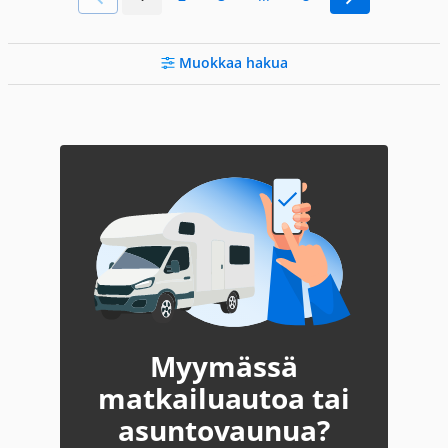
Muokkaa hakua
Myymässä
matkailuautoa tai
asuntovaunua?