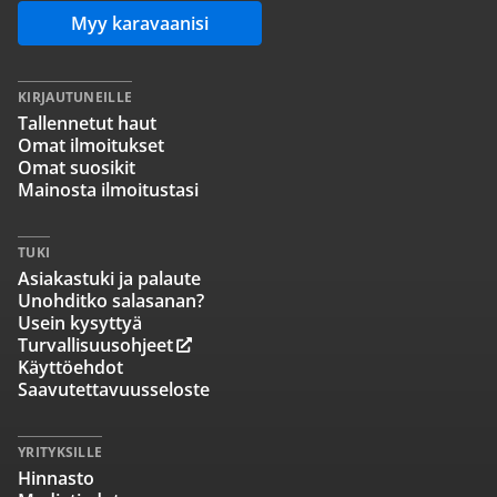
Myy karavaanisi
KIRJAUTUNEILLE
Tallennetut haut
Omat ilmoitukset
Omat suosikit
Mainosta ilmoitustasi
TUKI
Asiakastuki ja palaute
Unohditko salasanan?
Usein kysyttyä
Turvallisuusohjeet
Käyttöehdot
Saavutettavuusseloste
YRITYKSILLE
Hinnasto