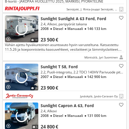
B-kortti - JAKOPÄÄ HUOLLETTU 2025, MARKIISI, PYÖRÄTELINE
Seinäjoki, J. Rinta-Jouppi Seinäjoki, Herralankatu
Sunlight Sunlight A 63 Ford, Ford
2.4, Alkovi, paripyörät takana
2008
● Diesel
● Manuaali
● 146 133 km
23 500 €
14
Vähän ajettu hyväkuntoinen asuntoauto hyvin varusteltuna. Katsastettu
11.5.26 ja koeponnistettu kaasuvehkeet, vesilaitteet ja lämmityslaitteet.
Tilava ja taloudellinen, autoverovapaa .
Mäntsälä, Jyri Suominen
Sunlight T 58, Ford
2.2, Puoli-integroitu, 2.2 TDCI 140HV Parivuode pitkittäin
2007
● Diesel
● Manuaali
● 142 900 km
23 900 €
16
Jyväskylä, Jyväs-Caravan Oy
Sunlight Capron A 63, Ford
2.4, Alkovi
2008
● Diesel
● Manuaali
● 131 000 km
24 800 €
5