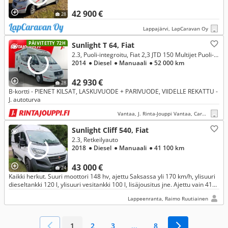
42 900 €
28
Lappajärvi, LapCaravan Oy
PÄIVITETTY 72H
Sunlight T 64, Fiat
2.3, Puoli-integroitu, Fiat 2,3 JTD 150 Multijet Puoli-integroitu
2014
● Diesel
● Manuaali
● 52 000 km
42 930 €
28
B-kortti - PIENET KILSAT, LASKUVUODE + PARIVUODE, VIIDELLE REKATTU -
J. autoturva
Vantaa, J. Rinta-Jouppi Vantaa, Caravan
Sunlight Cliff 540, Fiat
2.3, Retkeilyauto
2018
● Diesel
● Manuaali
● 41 100 km
43 000 €
24
Kaikki herkut. Suuri moottori 148 hv, ajettu Saksassa yli 170 km/h, ylisuuri
dieseltankki 120 l, ylisuuri vesitankki 100 l, lisäjousitus jne. Ajettu vain 41
100 km. Pilkkahinta vain 43 000 €.
Lappeenranta, Raimo Ruutiainen
1
2
3
...
8