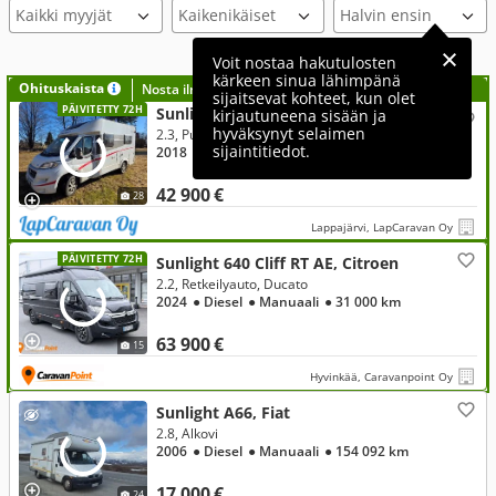
Kaikki myyjät
Voit nostaa hakutulosten
kärkeen sinua lähimpänä
Ohituskaista
Nosta ilmoituksesi tähän?
sijaitsevat kohteet, kun olet
PÄIVITETTY 72H
Sunlight T58, Fiat
kirjautuneena sisään ja
hyväksynyt selaimen
2.3, Puoli-integroitu
sijaintitiedot.
2018
● Diesel
● Manuaali
● 117 000 km
42 900 €
28
Lappajärvi, LapCaravan Oy
PÄIVITETTY 72H
Sunlight 640 Cliff RT AE, Citroen
2.2, Retkeilyauto, Ducato
2024
● Diesel
● Manuaali
● 31 000 km
63 900 €
15
Hyvinkää, Caravanpoint Oy
Sunlight A66, Fiat
2.8, Alkovi
2006
● Diesel
● Manuaali
● 154 092 km
17 000 €
24