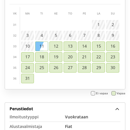
VK
MA
TI
KE
TO
PE
LA
SU
1
2
31
3
4
5
6
7
8
9
32
10
11
12
13
14
15
16
33
17
18
19
20
21
22
23
34
24
25
26
27
28
29
30
35
31
36
Ei vapaa
Vapaa
Perustiedot
Ilmoitustyyppi
Vuokrataan
Alustavalmistaja
Fiat