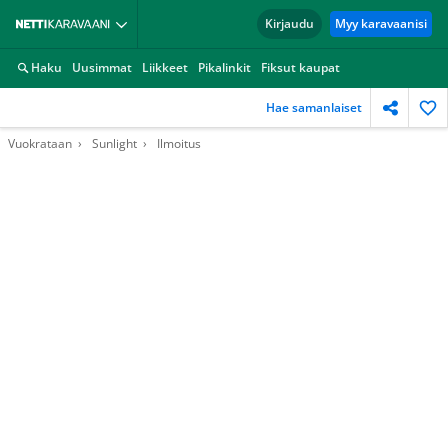
Kirjaudu
Myy karavaanisi
Haku
Uusimmat
Liikkeet
Pikalinkit
Fiksut kaupat
Hae samanlaiset
Vuokrataan
Sunlight
Ilmoitus