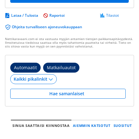
Lataa / Tulosta
Raportoi
Tilastot
Ohjeita turvalliseen ajoneuvokauppaan
Nettikaravaani.com ei ota vastuuta myyjän antamien tietojen paikkansapitävyydestä.
Ilmoitetuissa tiedoissa saattaa olla myös tahattomia puutteita tai virheitä. Tieto on
siis sitova vasta kun myyjä on sen pyynnöstäsi vahvistanut.
Automaatit
Matkailuautot
Hae samanlaiset
SINUA SAATTAISI KIINNOSTAA
AIEMMIN KATSOTUT
SUOSITUT