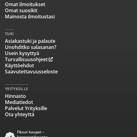
Omat ilmoitukset
Omat suosikit
Mainosta ilmoitustasi
TUKI
Asiakastuki ja palaute
Unohditko salasanan?
Usein kysyttyä
Turvallisuusohjeet
Käyttöehdot
Saavutettavuusseloste
YRITYKSILLE
Hinnasto
Mediatiedot
Palvelut Yrityksille
Ota yhteyttä
Fiksut kaupat –
karavaanikauppa