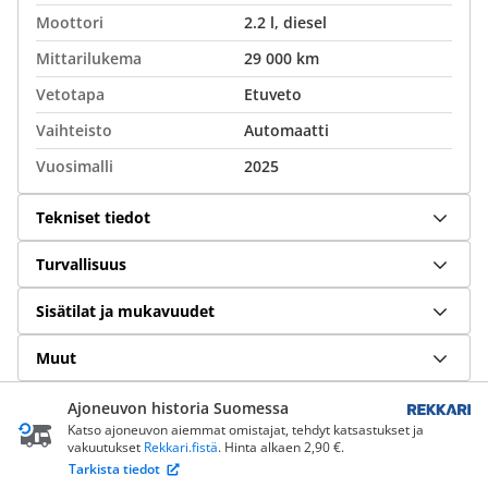
Moottori
2.2 l, diesel
Mittarilukema
29 000 km
Vetotapa
Etuveto
Vaihteisto
Automaatti
Vuosimalli
2025
Tekniset tiedot
Turvallisuus
Sisätilat ja mukavuudet
Muut
Ajoneuvon historia Suomessa
Katso ajoneuvon aiemmat omistajat, tehdyt katsastukset ja
vakuutukset
Rekkari.fistä
. Hinta alkaen 2,90 €.
Tarkista tiedot