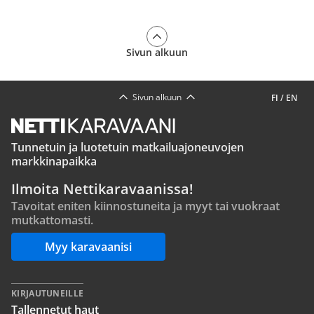
Sivun alkuun
Sivun alkuun
FI
/
EN
Tunnetuin ja luotetuin matkailuajoneuvojen
markkinapaikka
Ilmoita Nettikaravaanissa!
Tavoitat eniten kiinnostuneita ja myyt tai vuokraat
mutkattomasti.
Myy karavaanisi
KIRJAUTUNEILLE
Tallennetut haut