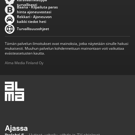
turvallisesti
Baana - Kilpailuta paras
hinta ajoneuvostasi
Rekkari - Ajoneuvon
kaikki tiedot heti
Turvallisuusohjeet
Tämän palvelun ilmoitukset ovat mainoksia, jotka näytetään sinulle hakusi
mukaisesti. Muuhun palvelun kohdennettuun mainontaan voit vaikuttaa
evästeasetusten kautta.
Alma Media Finland Oy