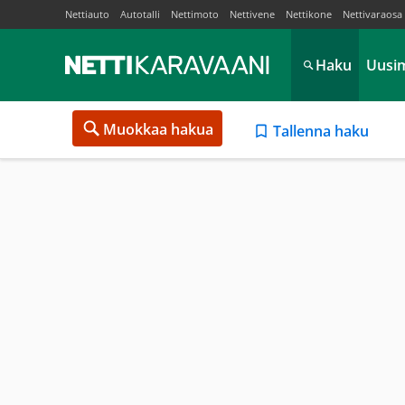
Nettiauto
Autotalli
Nettimoto
Nettivene
Nettikone
Nettivaraosa
Haku
Uusi
Muokkaa hakua
Tallenna haku