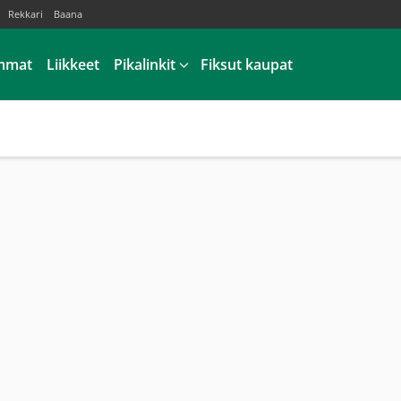
Rekkari
Baana
mmat
Liikkeet
Pikalinkit
Fiksut kaupat