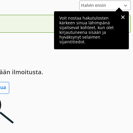
Voit nostaa hakutulosten
kärkeen sinua lähimpänä
sijaitsevat kohteet, kun olet
kirjautuneena sisään ja
hyväksynyt selaimen
sijaintitiedot.
tään ilmoitusta.
kua