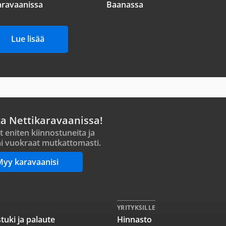
aravaanissa
Baanassa
Lue lisää
ta Nettikaravaanissa!
t eniten kiinnostuneita ja
i vuokraat mutkattomasti.
Myy karavaanisi
YRITYKSILLE
tuki ja palaute
Hinnasto