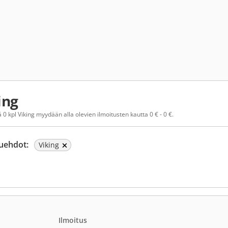
ing
0 kpl Viking myydään alla olevien ilmoitusten kautta 0 € - 0 €.
uehdot:
Viking
Ilmoitus