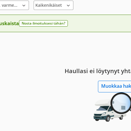
Yksityiset, varmennettu ilmoitus
uskaista
Nosta ilmoituksesi tähän?
Haullasi ei löytynyt yh
Muokkaa ha