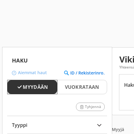
Vik
HAKU
Yhteensä 
Aiemmat haut
ID / Rekisterinro.
Hak
MYYDÄÄN
VUOKRATAAN
Tyhjennä
Tyyppi
Myyjä