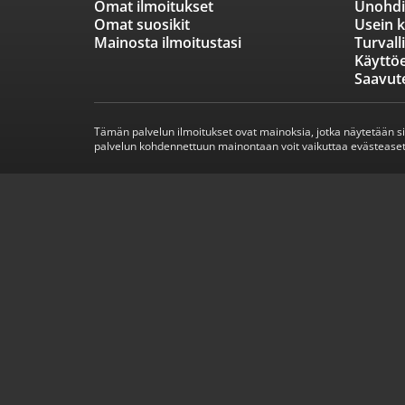
Omat ilmoitukset
Unohdi
Omat suosikit
Usein k
Mainosta ilmoitustasi
Turvall
Käyttö
Saavut
Tämän palvelun ilmoitukset ovat mainoksia, jotka näytetään s
palvelun kohdennettuun mainontaan voit vaikuttaa evästeaset