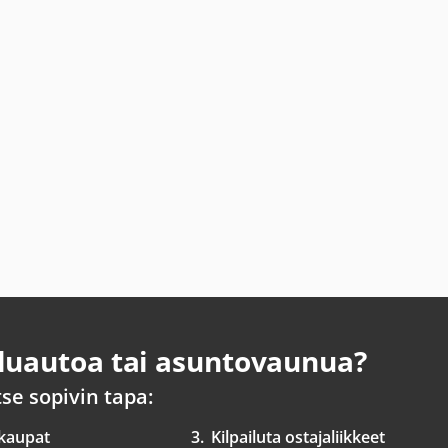
uautoa tai asuntovaunua?
tse sopivin tapa:
 kaupat
3.
Kilpailuta ostajaliikkeet