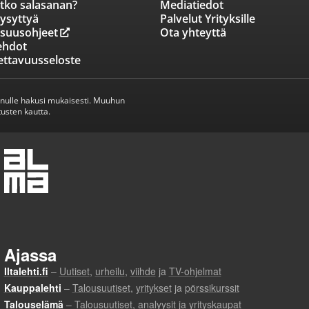
tko salasanan?
Mediatiedot
ysyttyä
Palvelut Yrityksille
isuusohjeet
Ota yhteyttä
ehdot
ettavuusseloste
inulle hakusi mukaisesti. Muuhun
usten kautta.