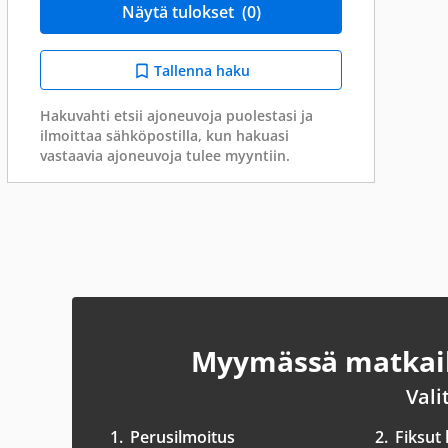
Näytä tulokset
(0)
Tallenna haku
Hakuvahti etsii ajoneuvoja puolestasi ja
ilmoittaa sähköpostilla, kun hakuasi
vastaavia ajoneuvoja tulee myyntiin.
Myymässä matkail
Vali
1.
Perusilmoitus
2.
Fiksut