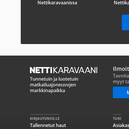
Nettikaravaanissa
Nettik
Ilmoi
Tavoita
Tunnetuin ja luotetuin
myyt ta
matkailuajoneuvojen
markkinapaikka
KIRJAUTUNEILLE
TUKI
Tallennetut haut
Asiakas