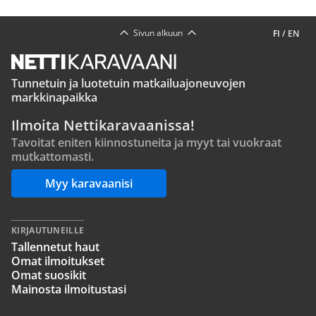
Sivun alkuun
FI
/
EN
Tunnetuin ja luotetuin matkailuajoneuvojen
markkinapaikka
Ilmoita Nettikaravaanissa!
Tavoitat eniten kiinnostuneita ja myyt tai vuokraat
mutkattomasti.
Myy karavaanisi
KIRJAUTUNEILLE
Tallennetut haut
Omat ilmoitukset
Omat suosikit
Mainosta ilmoitustasi