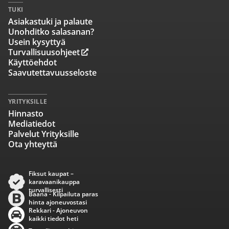
TUKI
Asiakastuki ja palaute
Unohditko salasanan?
Usein kysyttyä
Turvallisuusohjeet
Käyttöehdot
Saavutettavuusseloste
YRITYKSILLE
Hinnasto
Mediatiedot
Palvelut Yrityksille
Ota yhteyttä
Fiksut kaupat –
karavaanikauppa
turvallisesti
Baana - Kilpailuta paras
hinta ajoneuvostasi
Rekkari - Ajoneuvon
kaikki tiedot heti