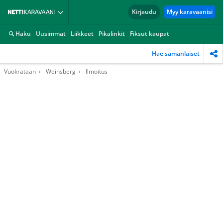
Kirjaudu
Myy karavaanisi
Haku
Uusimmat
Liikkeet
Pikalinkit
Fiksut kaupat
Hae samanlaiset
Vuokrataan
Weinsberg
Ilmoitus