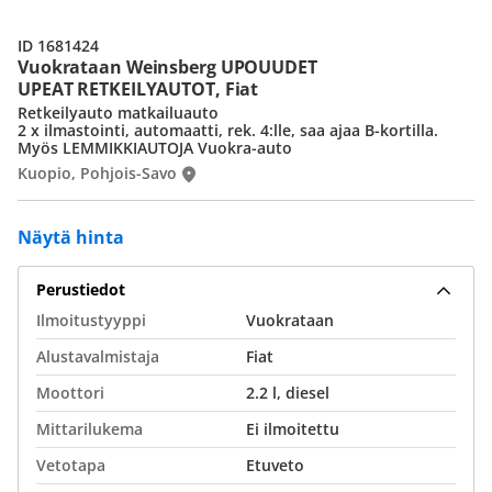
ID 1681424
Vuokrataan Weinsberg UPOUUDET
UPEAT RETKEILYAUTOT, Fiat
Retkeilyauto matkailuauto
2 x ilmastointi, automaatti, rek. 4:lle, saa ajaa B-kortilla.
Myös LEMMIKKIAUTOJA Vuokra-auto
Kuopio, Pohjois-Savo
Näytä hinta
Perustiedot
Ilmoitustyyppi
Vuokrataan
Alustavalmistaja
Fiat
Moottori
2.2 l, diesel
Mittarilukema
Ei ilmoitettu
Vetotapa
Etuveto