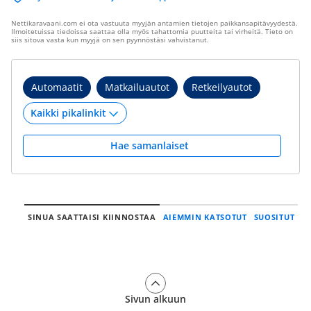
Nettikaravaani.com ei ota vastuuta myyjän antamien tietojen paikkansapitävyydestä.
Ilmoitetuissa tiedoissa saattaa olla myös tahattomia puutteita tai virheitä. Tieto on
siis sitova vasta kun myyjä on sen pyynnöstäsi vahvistanut.
Automaatit
Matkailuautot
Retkeilyautot
Hae samanlaiset
SINUA SAATTAISI KIINNOSTAA
AIEMMIN KATSOTUT
SUOSITUT
Sivun alkuun