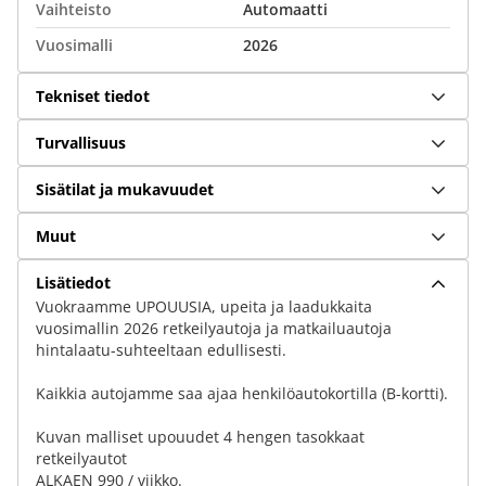
Vaihteisto
Automaatti
Vuosimalli
2026
Tekniset tiedot
Turvallisuus
Sisätilat ja mukavuudet
Muut
Lisätiedot
Vuokraamme UPOUUSIA, upeita ja laadukkaita
vuosimallin 2026 retkeilyautoja ja matkailuautoja
hintalaatu-suhteeltaan edullisesti.
Kaikkia autojamme saa ajaa henkilöautokortilla (B-kortti).
Kuvan malliset upouudet 4 hengen tasokkaat
retkeilyautot
ALKAEN 990 / viikko.