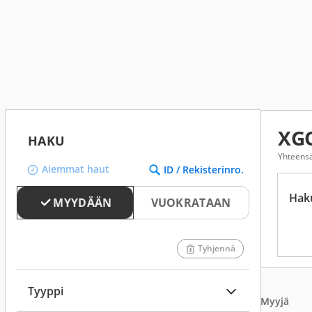
XGO
HAKU
Yhteensä
Aiemmat haut
ID / Rekisterinro.
Hak
MYYDÄÄN
VUOKRATAAN
Tyhjennä
Tyyppi
Myyjä