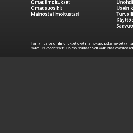
Omat ilmoitukset
Unohdi
Omat suosikit
Usein k
Mainosta ilmoitustasi
Turvall
Käyttö
Saavut
Tämän palvelun ilmoitukset ovat mainoksia, jotka näytetään s
palvelun kohdennettuun mainontaan voit vaikuttaa evästeaset