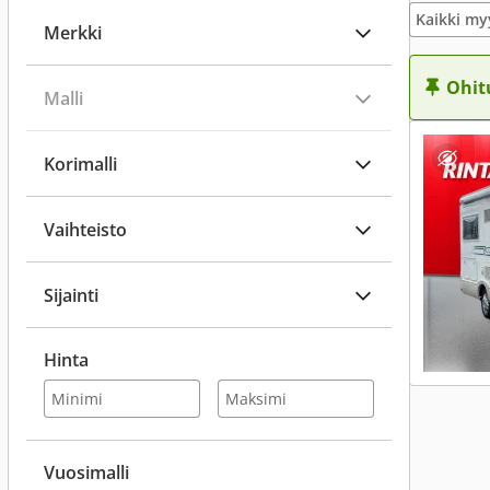
Kaikki my
Merkki
Ohit
Malli
Korimalli
Vaihteisto
Sijainti
Hinta
Vuosimalli