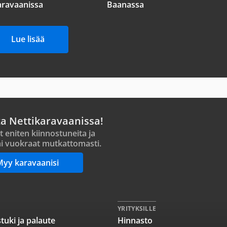
aravaanissa
Baanassa
Lue lisää
ta Nettikaravaanissa!
t eniten kiinnostuneita ja
i vuokraat mutkattomasti.
Myy karavaanisi
YRITYKSILLE
tuki ja palaute
Hinnasto