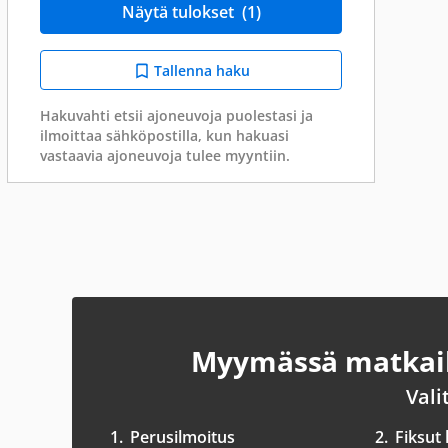
Näytä tulokset
(1)
Tallenna haku
Hakuvahti etsii ajoneuvoja puolestasi ja
ilmoittaa sähköpostilla, kun hakuasi
vastaavia ajoneuvoja tulee myyntiin.
Myymässä matkail
Vali
1.
Perusilmoitus
2.
Fiksut