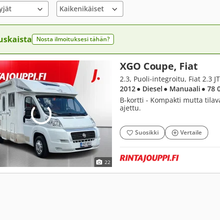
yjät
uskaista
Nosta ilmoituksesi tähän?
XGO Coupe, Fiat
2.3, Puoli-integroitu, Fiat 2.3 J
2012
● Diesel
● Manuaali
● 78 
B-kortti - Kompakti mutta tila
ajettu.
Suosikki
Vertaile
22