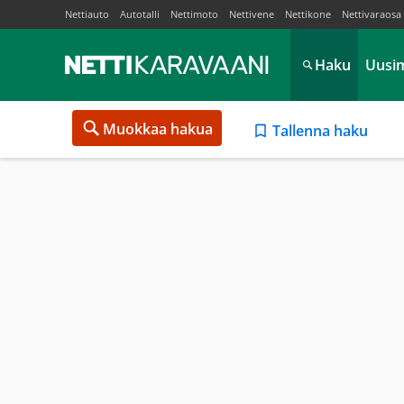
Nettiauto
Autotalli
Nettimoto
Nettivene
Nettikone
Nettivaraosa
Haku
Uusi
Muokkaa hakua
Tallenna haku