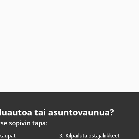
uautoa tai asuntovaunua?
tse sopivin tapa:
 kaupat
3.
Kilpailuta ostajaliikkeet