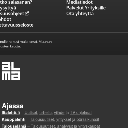
tko salasanan?
Mediatiedot
ysyttyä
Palvelut Yrityksille
isuusohjeet
Ota yhteyttä
ehdot
ettavuusseloste
inulle hakusi mukaisesti. Muuhun
usten kautta.