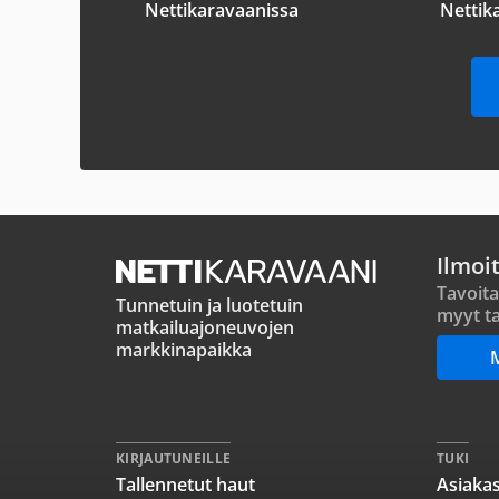
Nettikaravaanissa
Nettik
Ilmoi
Tavoita
Tunnetuin ja luotetuin
myyt ta
matkailuajoneuvojen
markkinapaikka
KIRJAUTUNEILLE
TUKI
Tallennetut haut
Asiakas