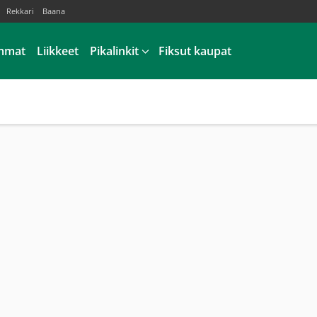
Rekkari
Baana
mmat
Liikkeet
Pikalinkit
Fiksut kaupat