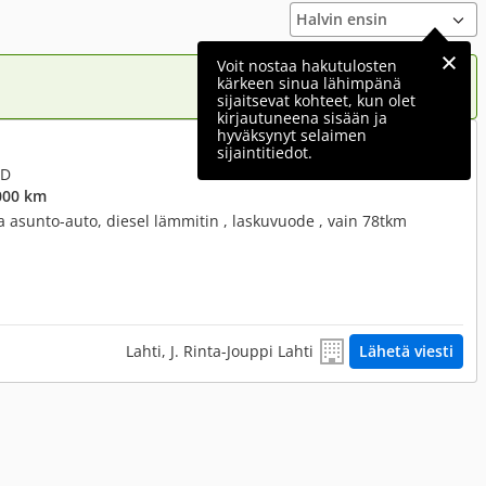
Voit nostaa hakutulosten
kärkeen sinua lähimpänä
sijaitsevat kohteet, kun olet
kirjautuneena sisään ja
hyväksynyt selaimen
37 880 €
sijaintitiedot.
TD
000 km
va asunto-auto, diesel lämmitin , laskuvuode , vain 78tkm
Lahti, J. Rinta-Jouppi Lahti
Lähetä viesti