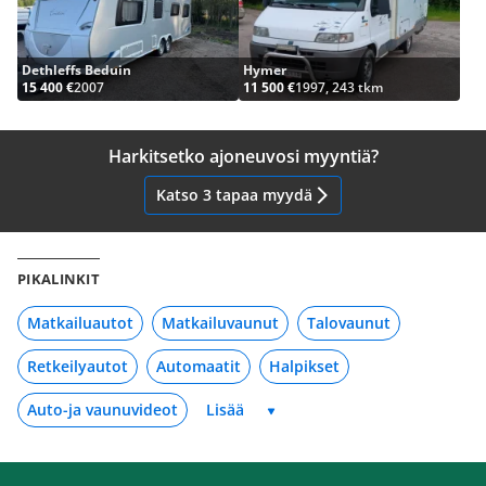
Dethleffs Beduin
Hymer
15 400 €
2007
11 500 €
1997, 243 tkm
Harkitsetko ajoneuvosi myyntiä?
Katso 3 tapaa myydä
PIKALINKIT
Matkailuautot
Matkailuvaunut
Talovaunut
Retkeilyautot
Automaatit
Halpikset
Auto-ja vaunuvideot