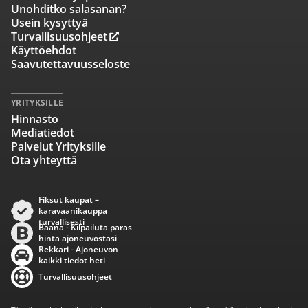
Unohditko salasanan?
Usein kysyttyä
Turvallisuusohjeet
Käyttöehdot
Saavutettavuusseloste
YRITYKSILLE
Hinnasto
Mediatiedot
Palvelut Yrityksille
Ota yhteyttä
Fiksut kaupat –
karavaanikauppa
turvallisesti
Baana - Kilpailuta paras
hinta ajoneuvostasi
Rekkari - Ajoneuvon
kaikki tiedot heti
Turvallisuusohjeet