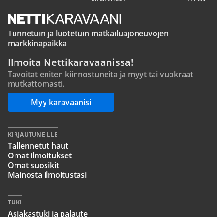
Tunnetuin ja luotetuin matkailuajoneuvojen
markkinapaikka
Ilmoita Nettikaravaanissa!
Tavoitat eniten kiinnostuneita ja myyt tai vuokraat
mutkattomasti.
Myy karavaanisi
KIRJAUTUNEILLE
Tallennetut haut
Omat ilmoitukset
Omat suosikit
Mainosta ilmoitustasi
TUKI
Asiakastuki ja palaute