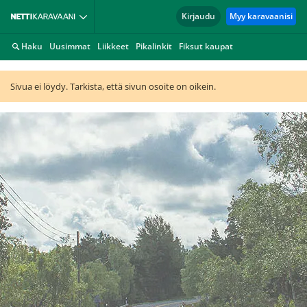
Kirjaudu
Myy karavaanisi
Haku
Uusimmat
Liikkeet
Pikalinkit
Fiksut kaupat
Sivua ei löydy. Tarkista, että sivun osoite on oikein.