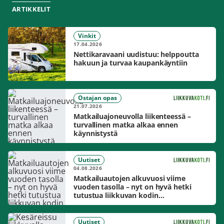
ARTIKKELIT
Vinkit
17.04.2026
Nettikaravaani uudistuu: helppoutta
hakuun ja turvaa kaupankäyntiin
Ostajan opas
21.07.2026
Matkailuajoneuvolla liikenteessä –
turvallinen matka alkaa ennen
käynnistystä
Uutiset
04.08.2026
Matkailuautojen alkuvuosi viime
vuoden tasolla – nyt on hyvä hetki
tutustua liikkuvan kodin
mahdollisuuksiin
Uutiset