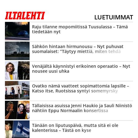
LUETUIMMAT
Raju tilanne mopomiitissä Tuusulassa – Tämä
tiedetään nyt
Sähkön hintaan hirmunousu – Nyt puhuvat
suomalaiset: ”Täytyy miettiä, miten tehdä
jatkossa”
Venäjältä käynnistyi erikoinen operaatio – Nyt
nousee uusi uhka
Ovatko nämä vaatteet sopimattomia lapsille –
Katso itse, Ruotsissa syntyi somemyrsky
Tällaisissa asuissa Jenni Haukio ja Sauli Niinistö
nähtiin Eppu Normaalin konsertissa
Tänään on liputuspäivä, mutta sitä ei ole
kalenterissa – Tästä on kyse