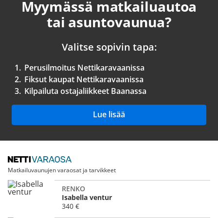
Myymässä matkailuautoa
tai asuntovaunua?
Valitse sopivin tapa:
1.
Perusilmoitus Nettikaravaanissa
2.
Fiksut kaupat Nettikaravaanissa
3.
Kilpailuta ostajaliikkeet Baanassa
Lue lisää
Matkailuvaunujen varaosat ja tarvikkeet
RENKO
Isabella ventur
340 €