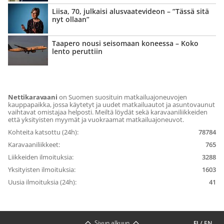
Liisa, 70, julkaisi alusvaate­videon – ”Tässä sitä
nyt ollaan”
Taapero nousi seisomaan koneessa – Koko
lento peruttiin
Nettikaravaani
on Suomen suosituin matkailuajoneuvojen
kauppapaikka, jossa käytetyt ja uudet matkailuautot ja asuntovaunut
vaihtavat omistajaa helposti. Meiltä löydät sekä karavaaniliikkeiden
että yksityisten myymät ja vuokraamat matkailuajoneuvot.
Kohteita katsottu (24h):
78784
Karavaaniliikkeet:
765
Liikkeiden ilmoituksia:
3288
Yksityisten ilmoituksia:
1603
Uusia ilmoituksia (24h):
41
Sivun alkuun
FI
/
EN