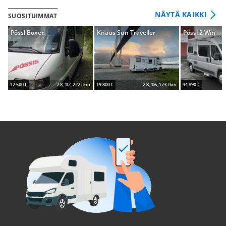
NÄYTÄ KAIKKI
SUOSITUIMMAT
Pössl Boxer
Knaus Sun Traveller
Pössl 2 Win
12 500 €
2.8, '02, 222 tkm
19 800 €
2.8, '06, 173 tkm
44 890 €