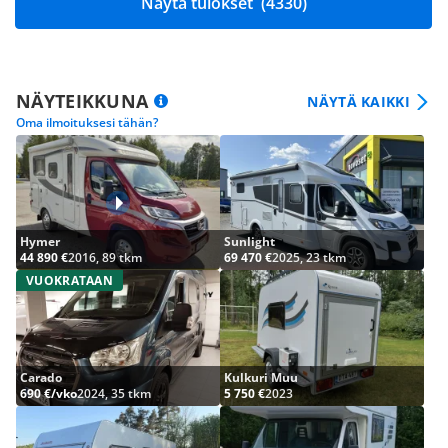
Näytä tulokset
(4330)
NÄYTEIKKUNA
NÄYTÄ KAIKKI
Oma ilmoituksesi tähän?
Hymer
Sunlight
44 890 €
2016, 89 tkm
69 470 €
2025, 23 tkm
VUOKRATAAN
Carado
Kulkuri Muu
690 €/vko
2024, 35 tkm
5 750 €
2023