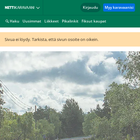
Kirjaudu
Myy karavaanisi
Haku
Uusimmat
Liikkeet
Pikalinkit
Fiksut kaupat
Sivua ei löydy. Tarkista, että sivun osoite on oikein.