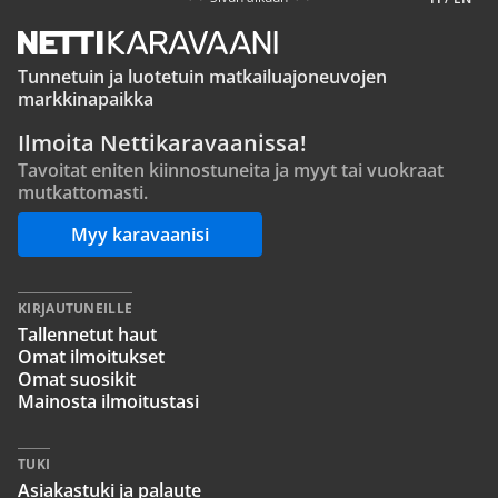
Tunnetuin ja luotetuin matkailuajoneuvojen
markkinapaikka
Ilmoita Nettikaravaanissa!
Tavoitat eniten kiinnostuneita ja myyt tai vuokraat
mutkattomasti.
Myy karavaanisi
KIRJAUTUNEILLE
Tallennetut haut
Omat ilmoitukset
Omat suosikit
Mainosta ilmoitustasi
TUKI
Asiakastuki ja palaute