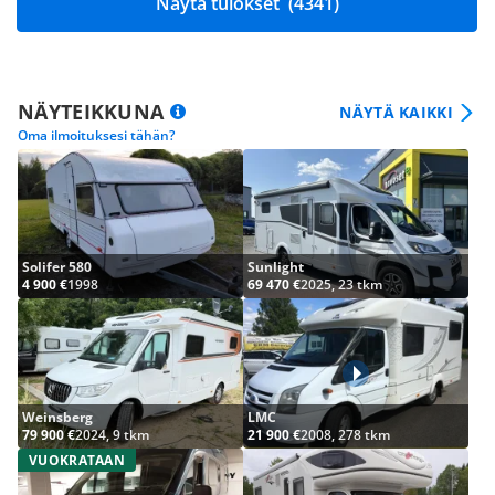
Näytä tulokset
(4341)
NÄYTEIKKUNA
NÄYTÄ KAIKKI
Oma ilmoituksesi tähän?
Solifer 580
Sunlight
4 900 €
1998
69 470 €
2025, 23 tkm
Weinsberg
LMC
79 900 €
2024, 9 tkm
21 900 €
2008, 278 tkm
VUOKRATAAN