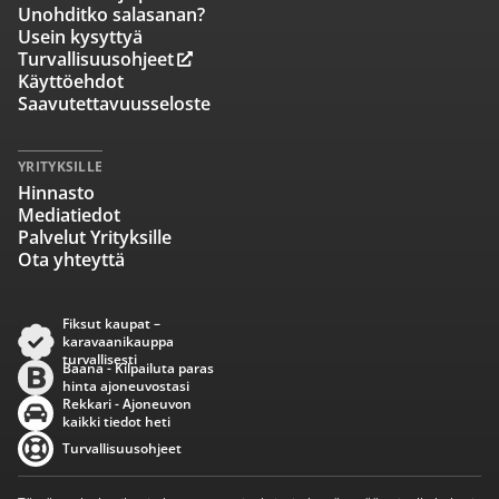
Unohditko salasanan?
Usein kysyttyä
Turvallisuusohjeet
Käyttöehdot
Saavutettavuusseloste
YRITYKSILLE
Hinnasto
Mediatiedot
Palvelut Yrityksille
Ota yhteyttä
Fiksut kaupat –
karavaanikauppa
turvallisesti
Baana - Kilpailuta paras
hinta ajoneuvostasi
Rekkari - Ajoneuvon
kaikki tiedot heti
Turvallisuusohjeet