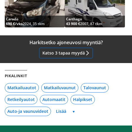
Carado
Carthago
690 €/vko
2024, 35 tkm
43 900 €
2007, 87 tkm
Harkitsetko ajoneuvosi myyntiä?
Katso 3 tapaa myydä
PIKALINKIT
Matkailuautot
Matkailuvaunut
Talovaunut
Retkeilyautot
Automaatit
Halpikset
Auto-ja vaunuvideot