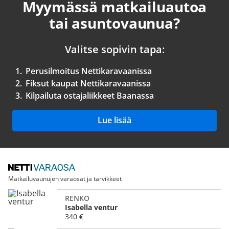
Myymässä matkailuautoa
tai asuntovaunua?
Valitse sopivin tapa:
1.
Perusilmoitus Nettikaravaanissa
2.
Fiksut kaupat Nettikaravaanissa
3.
Kilpailuta ostajaliikkeet Baanassa
Lue lisää
Matkailuvaunujen varaosat ja tarvikkeet
RENKO
Isabella ventur
340 €