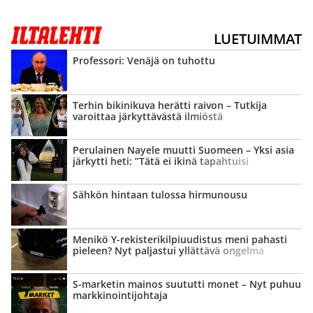
LUETUIMMAT
Professori: Venäjä on tuhottu
Terhin bikinikuva herätti raivon – Tutkija
varoittaa järkyttävästä ilmiöstä
Perulainen Nayele muutti Suomeen – Yksi asia
järkytti heti: ”Tätä ei ikinä tapahtuisi
kotimaassani”
Sähkön hintaan tulossa hirmunousu
Menikö Y-rekisterikilpiuudistus meni pahasti
pieleen? Nyt paljastui yllättävä ongelma
S-marketin mainos suututti monet – Nyt puhuu
markkinointi­johtaja