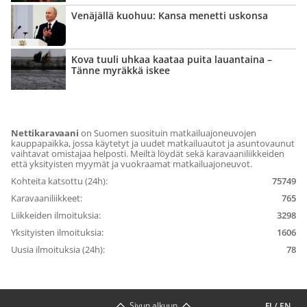
Venäjällä kuohuu: Kansa menetti uskonsa
Kova tuuli uhkaa kaataa puita lauantaina –
Tänne myräkkä iskee
Nettikaravaani
on Suomen suosituin matkailuajoneuvojen
kauppapaikka, jossa käytetyt ja uudet matkailuautot ja asuntovaunut
vaihtavat omistajaa helposti. Meiltä löydät sekä karavaaniliikkeiden
että yksityisten myymät ja vuokraamat matkailuajoneuvot.
Kohteita katsottu (24h):
75749
Karavaaniliikkeet:
765
Liikkeiden ilmoituksia:
3298
Yksityisten ilmoituksia:
1606
Uusia ilmoituksia (24h):
78
Sivun alkuun
FI
/
EN