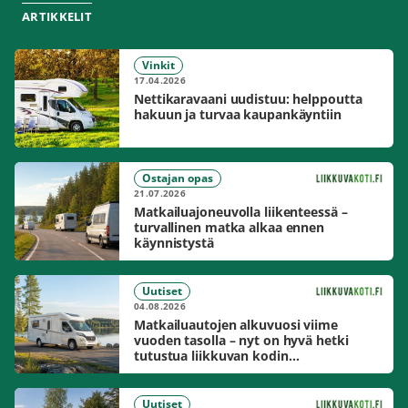
ARTIKKELIT
Vinkit
17.04.2026
Nettikaravaani uudistuu: helppoutta
hakuun ja turvaa kaupankäyntiin
Ostajan opas
21.07.2026
Matkailuajoneuvolla liikenteessä –
turvallinen matka alkaa ennen
käynnistystä
Uutiset
04.08.2026
Matkailuautojen alkuvuosi viime
vuoden tasolla – nyt on hyvä hetki
tutustua liikkuvan kodin
mahdollisuuksiin
Uutiset