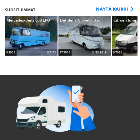
NÄYTÄ KAIKKI
SUOSITUIMMAT
Mercedes-Benz 608 LPO
Dethleffs Globetrotter
Citroen Jumpe
8 800 €
5.7, '71
77 900 €
3, '13, 85 tkm
8 700 €