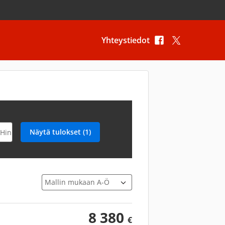
Yhteystiedot
Järjestä
8 380
€