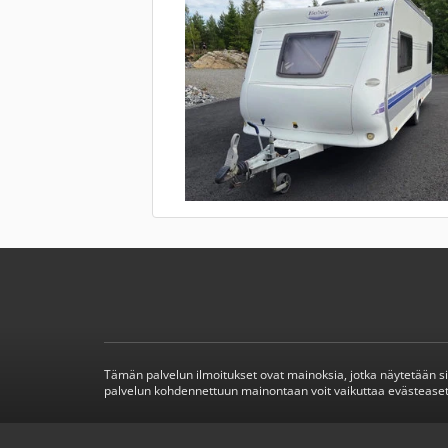
Tämän palvelun ilmoitukset ovat mainoksia, jotka näytetään s
palvelun kohdennettuun mainontaan voit vaikuttaa evästeaset