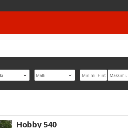
ki
Malli
Hobby 540