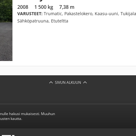
2008
1 500 kg
7,38 m
VARUSTEET:
Trumatic, Pakastelokero, Kaasu-uuni, Tukijalat
Sähköpatruuna, Etuteltta
SIVUN ALKUUN
inulle hakusi mukaisesti. Muuhun
usten kautta.