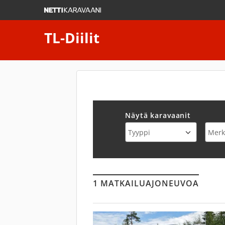
TL-Diilit
Näytä karavaanit
Tyyppi
Merk
1 MATKAILUAJONEUVOA