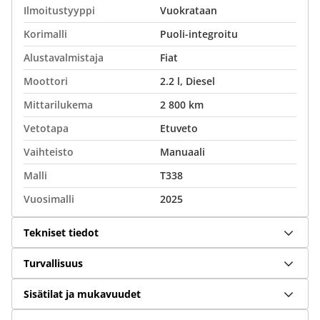
Ilmoitustyyppi
Vuokrataan
Korimalli
Puoli-integroitu
Alustavalmistaja
Fiat
Moottori
2.2 l, Diesel
Mittarilukema
2 800 km
Vetotapa
Etuveto
Vaihteisto
Manuaali
Malli
T338
Vuosimalli
2025
Tekniset tiedot
Turvallisuus
Sisätilat ja mukavuudet