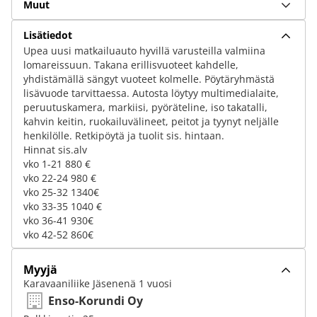
Muut
Lisätiedot
Upea uusi matkailuauto hyvillä varusteilla valmiina
lomareissuun. Takana erillisvuoteet kahdelle,
yhdistämällä sängyt vuoteet kolmelle. Pöytäryhmästä
lisävuode tarvittaessa. Autosta löytyy multimedialaite,
peruutuskamera, markiisi, pyöräteline, iso takatalli,
kahvin keitin, ruokailuvälineet, peitot ja tyynyt neljälle
henkilölle. Retkipöytä ja tuolit sis. hintaan.
Hinnat sis.alv
vko 1-21 880 €
vko 22-24 980 €
vko 25-32 1340€
vko 33-35 1040 €
vko 36-41 930€
vko 42-52 860€
Myyjä
Karavaaniliike Jäsenenä 1 vuosi
Enso-Korundi Oy