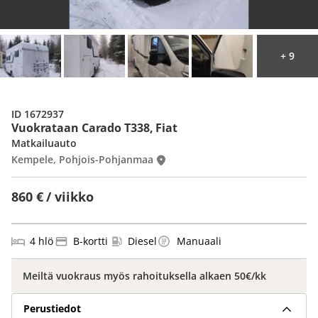
+ 9
ID 1672937
Vuokrataan Carado T338, Fiat
Matkailuauto
Kempele, Pohjois-Pohjanmaa
860 € / viikko
4 hlö
B-kortti
Diesel
Manuaali
Meiltä vuokraus myös rahoituksella alkaen 50€/kk
Perustiedot