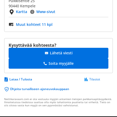
Pulkkisentie 25
90440 Kempele
Kartta
Www-sivut
Muut kohteet 11 kpl
Kysyttävää kohteesta?
Lähetä viesti
Soita myyjälle
Lataa / Tulosta
Tilastot
Ohjeita turvalliseen ajoneuvokauppaan
Nettikaravaani.com ei ota vastuuta myyjän antamien tietojen paikkansapitävyydestä.
Ilmoitetuissa tiedoissa saattaa olla myös tahattomia puutteita tai virheitä. Tieto on
siis sitova vasta kun myyjä on sen pyynnöstäsi vahvistanut.