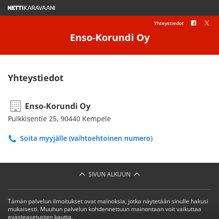
Yhteystiedot
Enso-Korundi Oy
Yhteystiedot
Enso-Korundi Oy
Pulkkisentie 25, 90440 Kempele
Soita myyjälle (vaihtoehtoinen numero)
SIVUN ALKUUN
Tämän palvelun ilmoitukset ovat mainoksia, jotka näytetään sinulle hakusi
mukaisesti. Muuhun palvelun kohdennettuun mainontaan voit vaikuttaa
evästeasetusten kautta.