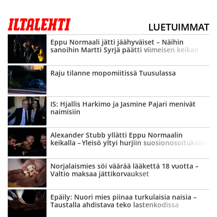
LUETUIMMAT
Eppu Normaali jätti jäähyväiset – Näihin
sanoihin Martti Syrjä päätti viimeisen keikan
Raju tilanne mopomiitissä Tuusulassa
IS: Hjallis Harkimo ja Jasmine Pajari menivät
naimisiin
Alexander Stubb yllätti Eppu Normaalin
keikalla – Yleisö yltyi hurjiin suosion­osoituksiin
Norjalaismies söi väärää lääkettä 18 vuotta –
Valtio maksaa jätti­korvaukset
Epäily: Nuori mies piinaa turkulaisia naisia –
Taustalla ahdistava teko lastenkodissa