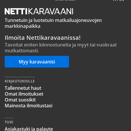
Tunnetuin ja luotetuin matkailuajoneuvojen
markkinapaikka
Ilmoita Nettikaravaanissa!
Tavoitat eniten kiinnostuneita ja myyt tai vuokraat
mutkattomasti.
Myy karavaanisi
KIRJAUTUNEILLE
Tallennetut haut
Omat ilmoitukset
Omat suosikit
Mainosta ilmoitustasi
TUKI
Asiakastuki ja palaute