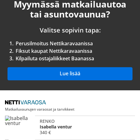
Myymässä matkailuautoa
tai asuntovaunua?
Valitse sopivin tapa:
1.
Perusilmoitus Nettikaravaanissa
2.
Fiksut kaupat Nettikaravaanissa
3.
Kilpailuta ostajaliikkeet Baanassa
Lue lisää
Matkailuvaunujen varaosat ja tarvikkeet
RENKO
Isabella ventur
340 €