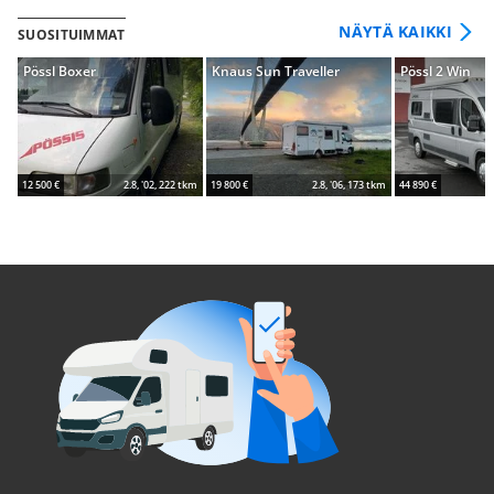
NÄYTÄ KAIKKI
SUOSITUIMMAT
Pössl Boxer
Knaus Sun Traveller
Pössl 2 Win
12 500 €
2.8, '02, 222 tkm
19 800 €
2.8, '06, 173 tkm
44 890 €