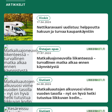
ARTIKKELIT
Vinkit
17.04.2026
Nettikaravaani uudistuu: helppoutta
hakuun ja turvaa kaupankäyntiin
Ostajan opas
21.07.2026
Matkailuajoneuvolla liikenteessä –
turvallinen matka alkaa ennen
käynnistystä
Uutiset
04.08.2026
Matkailuautojen alkuvuosi viime
vuoden tasolla – nyt on hyvä hetki
tutustua liikkuvan kodin
mahdollisuuksiin
Uutiset