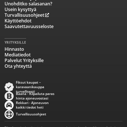
Unohditko salasanan?
Usein kysyttyä
Turvallisuusohjeet
Käyttöehdot
Saavutettavuusseloste
YRITYKSILLE
Hinnasto
Mediatiedot
Palvelut Yrityksille
Ota yhteyttä
Fiksut kaupat –
karavaanikauppa
turvallisesti
Baana - Kilpailuta paras
hinta ajoneuvostasi
Rekkari - Ajoneuvon
kaikki tiedot heti
Turvallisuusohjeet