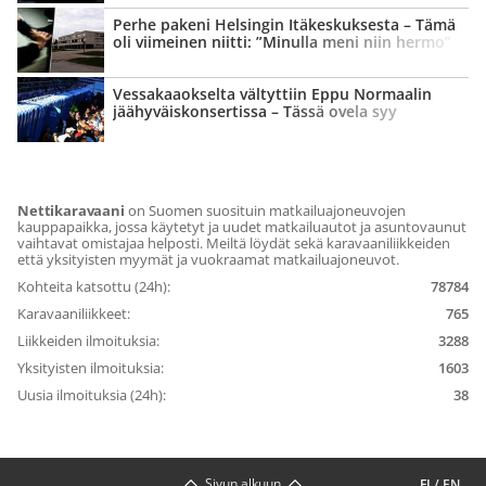
Perhe pakeni Helsingin Itäkeskuksesta – Tämä
oli viimeinen niitti: ”Minulla meni niin hermo”
Vessa­kaaokselta vältyttiin Eppu Normaalin
jäähyväis­konsertissa – Tässä ovela syy
Nettikaravaani
on Suomen suosituin matkailuajoneuvojen
kauppapaikka, jossa käytetyt ja uudet matkailuautot ja asuntovaunut
vaihtavat omistajaa helposti. Meiltä löydät sekä karavaaniliikkeiden
että yksityisten myymät ja vuokraamat matkailuajoneuvot.
Kohteita katsottu (24h):
78784
Karavaaniliikkeet:
765
Liikkeiden ilmoituksia:
3288
Yksityisten ilmoituksia:
1603
Uusia ilmoituksia (24h):
38
Sivun alkuun
FI
/
EN