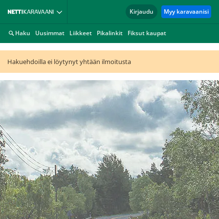
Kirjaudu
Myy karavaanisi
Haku
Uusimmat
Liikkeet
Pikalinkit
Fiksut kaupat
Hakuehdoilla ei löytynyt yhtään ilmoitusta