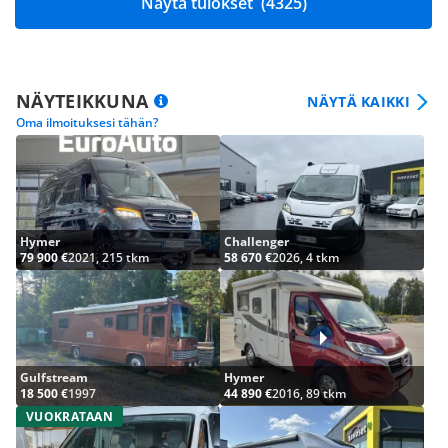
Näytä tulokset
(4325)
NÄYTEIKKUNA
NÄYTÄ KAIKKI
Oma ilmoituksesi tähän?
Hymer
Challenger
79 900 €
2021, 215 tkm
58 670 €
2026, 4 tkm
Gulfstream
Hymer
18 500 €
1997
44 890 €
2016, 89 tkm
VUOKRATAAN