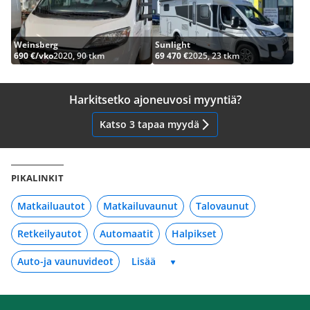
Weinsberg
Sunlight
690 €/vko
2020, 90 tkm
69 470 €
2025, 23 tkm
Harkitsetko ajoneuvosi myyntiä?
Katso 3 tapaa myydä
PIKALINKIT
Matkailuautot
Matkailuvaunut
Talovaunut
Retkeilyautot
Automaatit
Halpikset
Auto-ja vaunuvideot