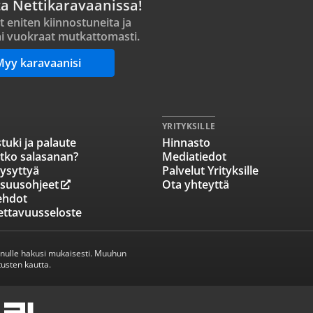
ta Nettikaravaanissa!
t eniten kiinnostuneita ja
i vuokraat mutkattomasti.
Myy karavaanisi
YRITYKSILLE
tuki ja palaute
Hinnasto
tko salasanan?
Mediatiedot
ysyttyä
Palvelut Yrityksille
isuusohjeet
Ota yhteyttä
ehdot
ettavuusseloste
inulle hakusi mukaisesti. Muuhun
usten kautta.