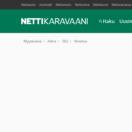
Nettiauto
Autotalli
Nettimoto
Nettivene
Nettikone
Nettivaraosa
Haku
Uusi
Myytävänä
Adria
562
Ilmoitus