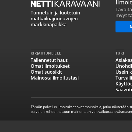
Ilmoi
Tavoita
Tunnetuin ja luotetuin
myyt ta
matkailuajoneuvojen
markkinapaikka
KIRJAUTUNEILLE
TUKI
Tallennetut haut
Asiakas
Omat ilmoitukset
Unohdi
Omat suosikit
Usein k
Mainosta ilmoitustasi
Turvall
Käyttö
Saavut
Tämän palvelun ilmoitukset ovat mainoksia, jotka näytetään s
palvelun kohdennettuun mainontaan voit vaikuttaa evästeaset