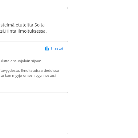
stelmä,etuteltta Soita
i.Hinta ilmoituksessa.
Tilastot
luttajansuojalain sijaan.
tävyydestä. Ilmoitetuissa tiedoissa
vasta kun myyjä on sen pyynnöstäsi