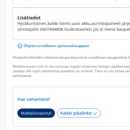
Lisätiedot
Hyväkuntoinen,kaikki toimii,uusi akku,aurinkopaneeli järje
omistajalle 0407494808.Vuokrataankin jos ei mene kaupaks
Ohjeita turvalliseen ajoneuvokauppaan
Yksityishenkilöiden välisessä kaupankäynnissä sovelletaan kauppalakia ku
Nettikaravaani.com ei ota vastuuta myyjän antamien tietojen paikkansapi
saattaa olla myös tahattomia puutteita tai virheitä. Tieto on siis sitova 
vahvistanut.
Hae samanlaiset
Matkailuvaunut