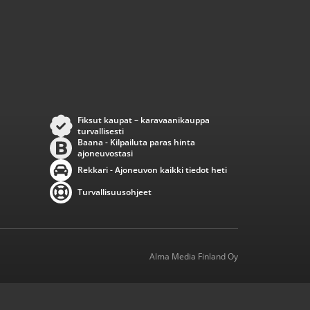
Fiksut kaupat – karavaanikauppa
turvallisesti
Baana - Kilpailuta paras hinta
ajoneuvostasi
Rekkari - Ajoneuvon kaikki tiedot heti
Turvallisuusohjeet
Alma Media Finland Oy