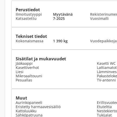
Perustiedot
Ilmoitustyyppi
Myytävänä
Rekisterinume
Katsastettu
7-2025
Vuosimalli
Tekniset tiedot
Kokonaismassa
1 390 kg
Vuodepaikkoja
Sisätilat ja mukavuudet
Jääkaappi
Kasetti WC
Kasettiverhot
Lattiamato
Liesi
Lämminvesi
Mikroaaltouuni
Pakastelok
Pesuallas
TV-antenni 
Muut
Aurinkopaneeli
Erillisvuote
Eristetty harmaavesisäiliö
Etuteltta
Kattoluukku
Nestekiert
Sähköpatruuna
Tukijalat