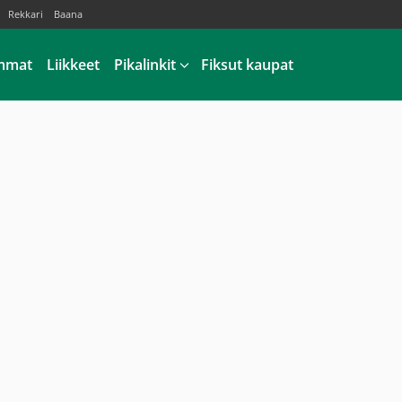
Rekkari
Baana
mmat
Liikkeet
Pikalinkit
Fiksut kaupat