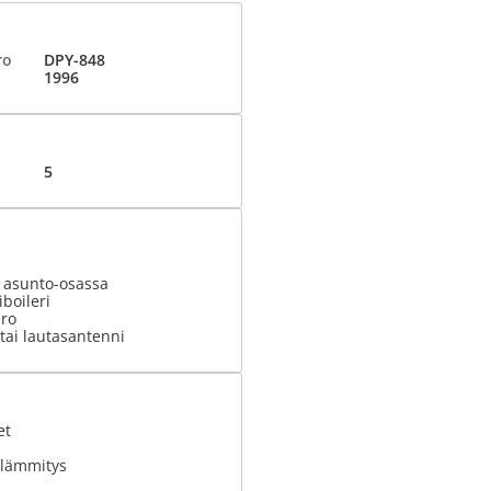
ro
DPY-848
1996
5
t asunto-osassa
boileri
ero
tai lautasantenni
et
olämmitys