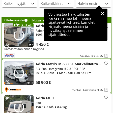
Kaikki myyjät
Voit nostaa hakutulosten
kärkeen sinua lähimpänä
Ohituskaista
Nosta ilmoituksesi tähän?
sijaitsevat kohteet, kun olet
PÄIVITETTY 72H
Adria 522
kirjautuneena sisään ja
hyväksynyt selaimen
Rahoitus ilman käsirahaa alk 79€ kk
sijaintitiedot.
1993
● 5 hlö
● 1 200 kg
● 6,5 m
4 450 €
9
Katsastetaan ennen myyntiä
Alajärvi, RexPex Oy
Adria Matrix M 680 SL Matkailuauto , Fiat
2.3, Puoli-integroitu, 5 2,3 130HP 35L
2014
● Diesel
● Manuaali
● 30 481 km
50 900 €
15
Hyvinkää, Caravanpoint Oy
Adria Muu
350
1989
● 2 hlö
● 830 kg