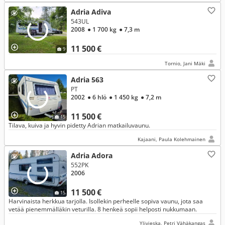
Adria Adiva
543UL
2008
● 1 700 kg
● 7,3 m
11 500 €
9
Tornio, Jani Mäki
Adria 563
PT
2002
● 6 hlö
● 1 450 kg
● 7,2 m
11 500 €
15
Tilava, kuiva ja hyvin pidetty Adrian matkailuvaunu.
Kajaani, Paula Kolehmainen
Adria Adora
552PK
2006
11 500 €
15
Harvinaista herkkua tarjolla. Isollekin perheelle sopiva vaunu, jota saa
vetää pienemmälläkin veturilla. 8 henkeä sopii helposti nukkumaan.
Ylivieska, Petri Vähäkangas