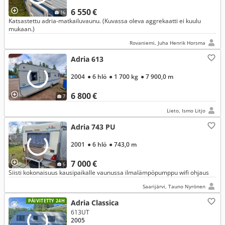
6 550 €
16
Katsastettu adria-matkailuvaunu. (Kuvassa oleva aggrekaatti ei kuulu
mukaan.)
Rovaniemi, Juha Henrik Horsma
Adria 613
2004
● 6 hlö
● 1 700 kg
● 7 900,0 m
6 800 €
7
Lieto, Ismo Litjo
Adria 743 PU
2001
● 6 hlö
● 743,0 m
7 000 €
6
Siisti kokonaisuus kausipaikalle vaunussa ilmalämpöpumppu wifi ohjaus
Saarijärvi, Tauno Nyrönen
PÄIVITETTY 24H
Adria Classica
613UT
2005