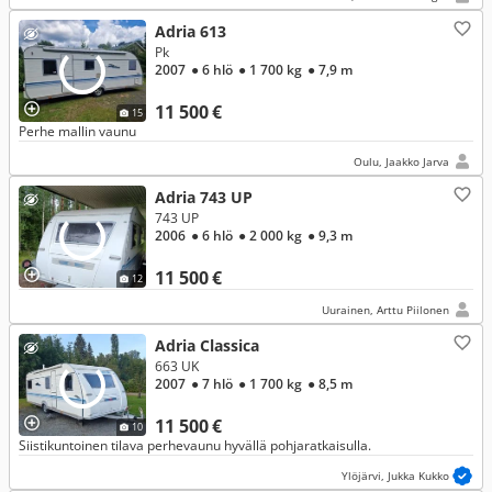
Adria 613
Pk
2007
● 6 hlö
● 1 700 kg
● 7,9 m
11 500 €
15
Perhe mallin vaunu
Oulu, Jaakko Jarva
Adria 743 UP
743 UP
2006
● 6 hlö
● 2 000 kg
● 9,3 m
11 500 €
12
Uurainen, Arttu Piilonen
Adria Classica
663 UK
2007
● 7 hlö
● 1 700 kg
● 8,5 m
11 500 €
10
Siistikuntoinen tilava perhevaunu hyvällä pohjaratkaisulla.
Ylöjärvi, Jukka Kukko