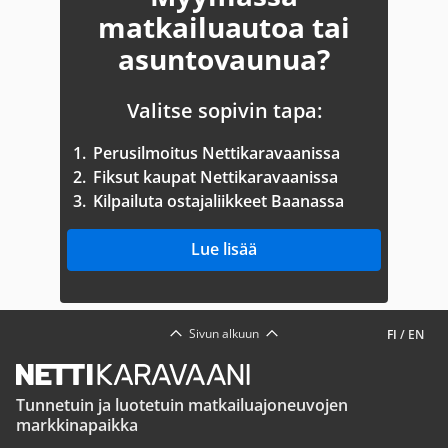
matkailuautoa tai
asuntovaunua?
Valitse sopivin tapa:
1.
Perusilmoitus Nettikaravaanissa
2.
Fiksut kaupat Nettikaravaanissa
3.
Kilpailuta ostajaliikkeet Baanassa
Lue lisää
Sivun alkuun
FI
/
EN
Tunnetuin ja luotetuin matkailuajoneuvojen
markkinapaikka