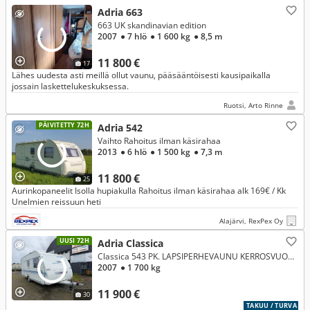
Adria 663
663 UK skandinavian edition
2007
● 7 hlö
● 1 600 kg
● 8,5 m
11 800 €
17
Lähes uudesta asti meillä ollut vaunu, pääsääntöisesti kausipaikalla
jossain laskettelukeskuksessa.
Ruotsi, Arto Rinne
PÄIVITETTY 72H
Adria 542
Vaihto Rahoitus ilman käsirahaa
2013
● 6 hlö
● 1 500 kg
● 7,3 m
11 800 €
25
Aurinkopaneelit Isolla hupiakulla Rahoitus ilman käsirahaa alk 169€ / Kk
Unelmien reissuun heti
Alajärvi, RexPex Oy
UUSI 72H
Adria Classica
Classica 543 PK. LAPSIPERHEVAUNU KERROSVUOTEILLA JA ALDE LÄMMITYKSELLÄ !!!
2007
● 1 700 kg
11 900 €
30
TAKUU / TURVA