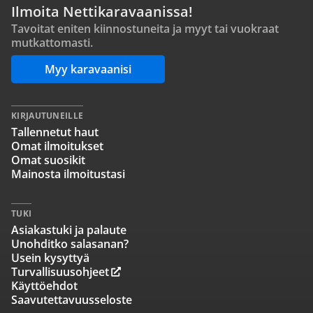
Ilmoita Nettikaravaanissa!
Tavoitat eniten kiinnostuneita ja myyt tai vuokraat
mutkattomasti.
Myy karavaanisi
KIRJAUTUNEILLE
Tallennetut haut
Omat ilmoitukset
Omat suosikit
Mainosta ilmoitustasi
TUKI
Asiakastuki ja palaute
Unohditko salasanan?
Usein kysyttyä
Turvallisuusohjeet
Käyttöehdot
Saavutettavuusseloste