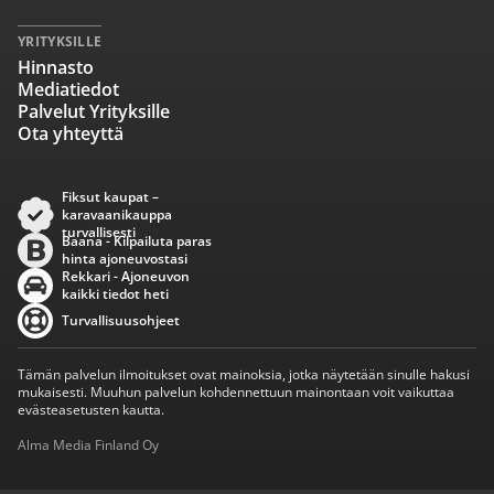
YRITYKSILLE
Hinnasto
Mediatiedot
Palvelut Yrityksille
Ota yhteyttä
Fiksut kaupat –
karavaanikauppa
turvallisesti
Baana - Kilpailuta paras
hinta ajoneuvostasi
Rekkari - Ajoneuvon
kaikki tiedot heti
Turvallisuusohjeet
Tämän palvelun ilmoitukset ovat mainoksia, jotka näytetään sinulle hakusi
mukaisesti. Muuhun palvelun kohdennettuun mainontaan voit vaikuttaa
evästeasetusten kautta.
Alma Media Finland Oy