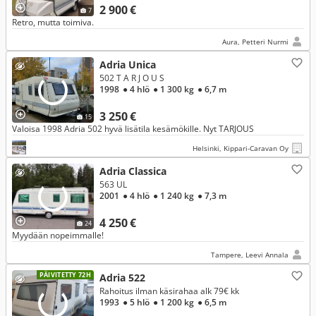
2 900 €
7
Retro, mutta toimiva.
Aura, Petteri Nurmi
Adria Unica
502 T A R J O U S
1998
● 4 hlö
● 1 300 kg
● 6,7 m
3 250 €
15
Valoisa 1998 Adria 502 hyvä lisätila kesämökille. Nyt TARJOUS
Helsinki, Kippari-Caravan Oy
Adria Classica
563 UL
2001
● 4 hlö
● 1 240 kg
● 7,3 m
4 250 €
24
Myydään nopeimmalle!
Tampere, Leevi Annala
PÄIVITETTY 72H
Adria 522
Rahoitus ilman käsirahaa alk 79€ kk
1993
● 5 hlö
● 1 200 kg
● 6,5 m