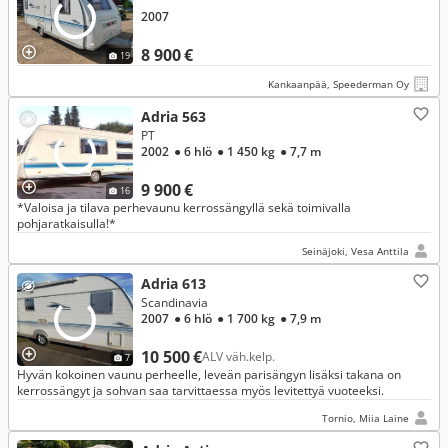
2007
8 900 €
19
Kankaanpää, Speederman Oy
Adria 563
PT
2002
● 6 hlö
● 1 450 kg
● 7,7 m
9 900 €
16
*Valoisa ja tilava perhevaunu kerrossängyllä sekä toimivalla
pohjaratkaisulla!*
Seinäjoki, Vesa Anttila
Adria 613
Scandinavia
2007
● 6 hlö
● 1 700 kg
● 7,9 m
10 500 €
ALV väh.kelp.
7
Hyvän kokoinen vaunu perheelle, leveän parisängyn lisäksi takana on
kerrossängyt ja sohvan saa tarvittaessa myös levitettyä vuoteeksi.
Tornio, Miia Laine