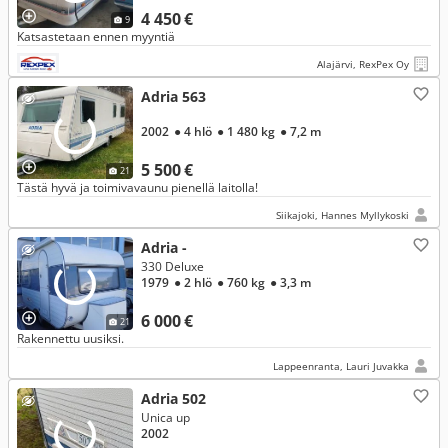
4 450 €
9
Katsastetaan ennen myyntiä
Alajärvi, RexPex Oy
Adria 563
2002
● 4 hlö
● 1 480 kg
● 7,2 m
5 500 €
21
Tästä hyvä ja toimivavaunu pienellä laitolla!
Siikajoki, Hannes Myllykoski
Adria -
330 Deluxe
1979
● 2 hlö
● 760 kg
● 3,3 m
6 000 €
21
Rakennettu uusiksi.
Lappeenranta, Lauri Juvakka
Adria 502
Unica up
2002