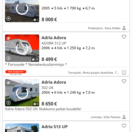
2005
● 5 hlö
● 1 700 kg
● 6,7 m
8 000 €
5
Pudasjärvi, Vesa Kokko
Adria Adora
ADORA 512 UP
2006
● 4 hlö
● 1 250 kg
● 7,2 m
8 499 €
28
* Parivuode * Nestekeskuslämmitys *
Tervajoki, Rinta-Joupin Autoliike, Tervajoki
Adria Adora
502 UK
2004
● 6 hlö
● 1 240 kg
● 7,0 m
8 650 €
8
Adria Adora 502 UK. Nukkuma paikat kuudelle!
Liminka, Ville Peltola
Adria 513 UP