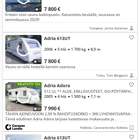
7 800 €
7
Erittäin siisti vaunu kaikinpuolin. Katsastettu keväällä, seuraava on
tammikuussa 2029!
Tampere, Jorma Katainen
Adria 613UT
2006
● 5 hlö
● 1 700 kg
● 8,0 m
7 800 €
10
Vaunu on tällä hetkellä kemiön saaressa
Turku, Toni Bergqvist
PÄIVITETTY 72H
Adria Adora
512 UL ** ALDE, ERILLISVUOTEET, ISO-PÖYTÄRYHMÄ **
2005
● 4 hlö
● 1 500 kg
● 7,1 m
7 990 €
20
TÄHÄN AJONEUVOON 2,99 % RAHOITUSKORKO + 3KK LYHENNYSVAPAA -
Tämä edullinen Adria Adora tarjoaa luotettavaa mukavuutta ja
reissaamisen vapautta fiksuun hintaan! Nauti helposta lomailusta ja
Kokkola, Caravanlandia Kokkola
käytännölli
Adria 613UT