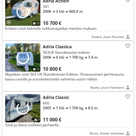
Adria Action
341
2006
● 3 hlö
● 460,0 m
10 700 €
10
Erittäin siisti kolmelle nukkumapaikat markiisi mukaan
Kuopio, Jouni Pasanen
Adria Classica
563UK Skandinavian edition
2006
● 6 hlö
● 1 700 kg
● 7,4 m
10 800 €
12
Myydään siisti 563 UK Skandinavian Edition. Omavarainen perhevaunu
kaasu-uunilla ja aurinkokennolla valmiina uusiin retkiin.
Raahe, Jouni Paloniemi
Adria Classic
660
2005
● 7 hlö
● 1 700 kg
● 8,5 m
11 000 €
8
Siisti ja tilava isollekin perheelle.
Raisio, Krister Väisänen