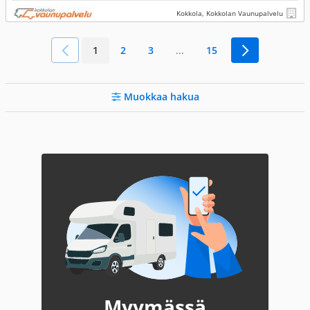
Kokkola, Kokkolan Vaunupalvelu
1
2
3
...
15
Muokkaa hakua
Myymässä