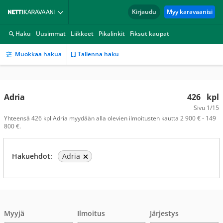
Kirjaudu
Myy karavaanisi
Haku
Uusimmat
Liikkeet
Pikalinkit
Fiksut kaupat
Muokkaa hakua
Tallenna haku
Adria
426
kpl
Sivu
1/15
Yhteensä 426 kpl Adria myydään alla olevien ilmoitusten kautta 2 900 € - 149
800 €.
Hakuehdot:
Adria
Myyjä
Ilmoitus
Järjestys