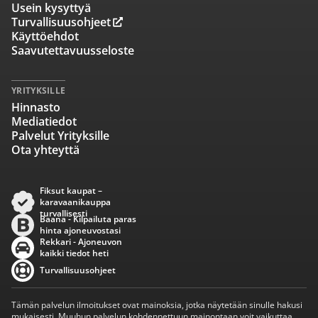
Usein kysyttyä
Turvallisuusohjeet
Käyttöehdot
Saavutettavuusseloste
YRITYKSILLE
Hinnasto
Mediatiedot
Palvelut Yrityksille
Ota yhteyttä
Fiksut kaupat –
karavaanikauppa
turvallisesti
Baana - Kilpailuta paras
hinta ajoneuvostasi
Rekkari - Ajoneuvon
kaikki tiedot heti
Turvallisuusohjeet
Tämän palvelun ilmoitukset ovat mainoksia, jotka näytetään sinulle hakusi
mukaisesti. Muuhun palvelun kohdennettuun mainontaan voit vaikuttaa