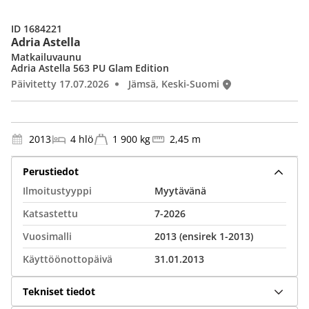
ID 1684221
Adria Astella
Matkailuvaunu
Adria Astella 563 PU Glam Edition
Päivitetty 17.07.2026
Jämsä, Keski-Suomi
2013
4 hlö
1 900 kg
2,45 m
Perustiedot
Ilmoitustyyppi
Myytävänä
Katsastettu
7-2026
Vuosimalli
2013 (ensirek 1-2013)
Käyttöönottopäivä
31.01.2013
Tekniset tiedot