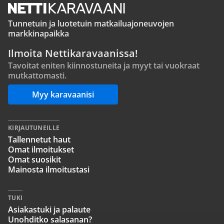
Tunnetuin ja luotetuin matkailuajoneuvojen
markkinapaikka
Ilmoita Nettikaravaanissa!
Tavoitat eniten kiinnostuneita ja myyt tai vuokraat
mutkattomasti.
Myy karavaanisi
KIRJAUTUNEILLE
Tallennetut haut
Omat ilmoitukset
Omat suosikit
Mainosta ilmoitustasi
TUKI
Asiakastuki ja palaute
Unohditko salasanan?