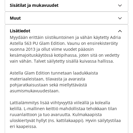
Sisätilat ja mukavuudet
Muut
Lisätiedot
Myydään erittäin siistikuntoinen ja vähän käytetty Adria
Astella 563 PU Glam Edition. Vaunu on ensirekisteröity
vuonna 2013 ja ollut viime vuodet pääosin
kesämajoituskäytössä kotipihassa, joten sitä on vedetty
vain vähän. Talvet säilytetty sisällä kuivassa hallissa.
Astella Glam Edition tunnetaan laadukkaista
materiaaleistaan, tilavasta ja avarasta
pohjaratkaisustaan sekä miellyttävästä
asumismukavuudestaan.
Lattialämmitys lisää viihtyvyyttä viileällä ja kolealla
kelillä. L-mallinen keittiö mahdollistaa tehokkaan tilan
ruuanlaittoon ja tuo avaruutta. Kulmakaapista
uloskiertyvät hyllyt (ns. kattilakaappi). Hyvin säilytystilaa
eri kaapeissa.