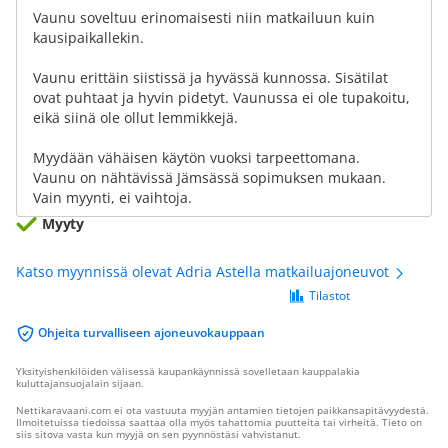
Vaunu soveltuu erinomaisesti niin matkailuun kuin
kausipaikallekin.
Vaunu erittäin siistissä ja hyvässä kunnossa. Sisätilat
ovat puhtaat ja hyvin pidetyt. Vaunussa ei ole tupakoitu,
eikä siinä ole ollut lemmikkejä.
Myydään vähäisen käytön vuoksi tarpeettomana.
Vaunu on nähtävissä Jämsässä sopimuksen mukaan.
Vain myynti, ei vaihtoja.
Myyty
Katso myynnissä olevat Adria Astella matkailuajoneuvot
Tilastot
Ohjeita turvalliseen ajoneuvokauppaan
Yksityishenkilöiden välisessä kaupankäynnissä sovelletaan kauppalakia
kuluttajansuojalain sijaan.
Nettikaravaani.com ei ota vastuuta myyjän antamien tietojen paikkansapitävyydestä.
Ilmoitetuissa tiedoissa saattaa olla myös tahattomia puutteita tai virheitä. Tieto on
siis sitova vasta kun myyjä on sen pyynnöstäsi vahvistanut.