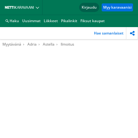
Kirjaudu
Myy karavaanisi
Haku
Uusimmat
Liikkeet
Pikalinkit
Fiksut kaupat
Hae samanlaiset
Myytävänä
Adria
Astella
Ilmoitus