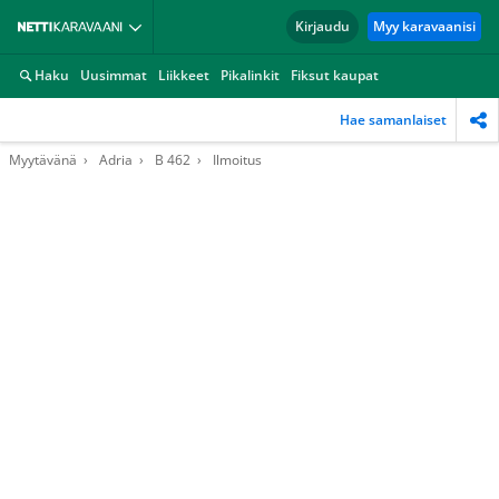
Kirjaudu
Myy karavaanisi
Haku
Uusimmat
Liikkeet
Pikalinkit
Fiksut kaupat
Hae samanlaiset
Myytävänä
Adria
B 462
Ilmoitus