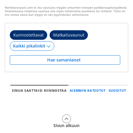
Nettikaravaani.com ei ota vastuuta myyjän antamien tietojen paikkansapitävyydestä.
Ilmoitetuissa tiedoissa saattaa olla myös tahattomia puutteita tai virheitä. Tieto on
siis sitova vasta kun myyjä on sen pyynnöstäsi vahvistanut.
Kunnostettavat
Matkailuvaunut
Hae samanlaiset
SINUA SAATTAISI KIINNOSTAA
AIEMMIN KATSOTUT
SUOSITUT
Sivun alkuun