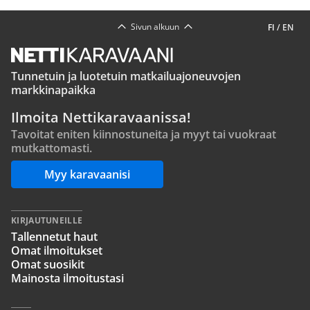
Sivun alkuun
FI
/
EN
Tunnetuin ja luotetuin matkailuajoneuvojen
markkinapaikka
Ilmoita Nettikaravaanissa!
Tavoitat eniten kiinnostuneita ja myyt tai vuokraat
mutkattomasti.
Myy karavaanisi
KIRJAUTUNEILLE
Tallennetut haut
Omat ilmoitukset
Omat suosikit
Mainosta ilmoitustasi