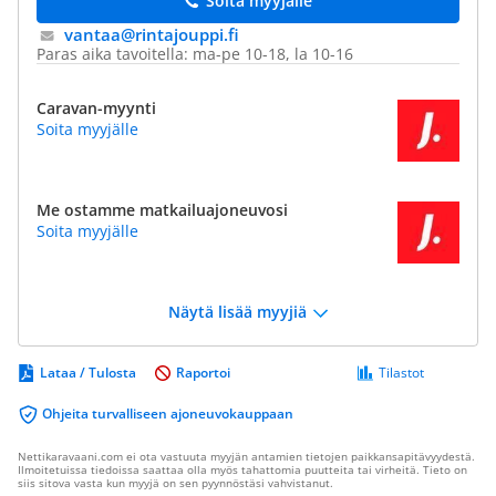
Soita myyjälle
vantaa@​rintajouppi.fi
Paras aika tavoitella: ma-pe 10-18, la 10-16
Caravan-myynti
Soita myyjälle
Me ostamme matkailuajoneuvosi
Soita myyjälle
Näytä lisää myyjiä
Lataa / Tulosta
Raportoi
Tilastot
Ohjeita turvalliseen ajoneuvokauppaan
Nettikaravaani.com ei ota vastuuta myyjän antamien tietojen paikkansapitävyydestä.
Ilmoitetuissa tiedoissa saattaa olla myös tahattomia puutteita tai virheitä. Tieto on
siis sitova vasta kun myyjä on sen pyynnöstäsi vahvistanut.