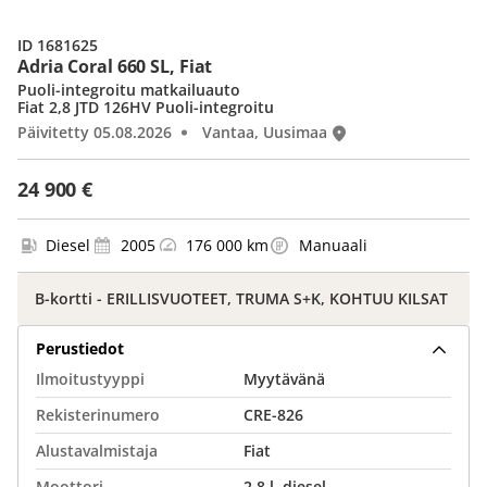
ID 1681625
Adria Coral 660 SL, Fiat
Puoli-integroitu matkailuauto
Fiat 2,8 JTD 126HV Puoli-integroitu
Päivitetty 05.08.2026
Vantaa, Uusimaa
24 900 €
Diesel
2005
176 000 km
Manuaali
B-kortti - ERILLISVUOTEET, TRUMA S+K, KOHTUU KILSAT
Perustiedot
Ilmoitustyyppi
Myytävänä
Rekisterinumero
CRE-826
Alustavalmistaja
Fiat
Moottori
2.8 l, diesel