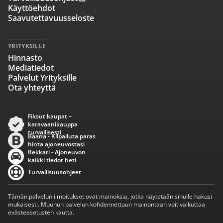
Käyttöehdot
Saavutettavuusseloste
YRITYKSILLE
Hinnasto
Mediatiedot
Palvelut Yrityksille
Ota yhteyttä
Fiksut kaupat –
karavaanikauppa
turvallisesti
Baana - Kilpailuta paras
hinta ajoneuvostasi
Rekkari - Ajoneuvon
kaikki tiedot heti
Turvallisuusohjeet
Tämän palvelun ilmoitukset ovat mainoksia, jotka näytetään sinulle hakusi
mukaisesti. Muuhun palvelun kohdennettuun mainontaan voit vaikuttaa
evästeasetusten kautta.