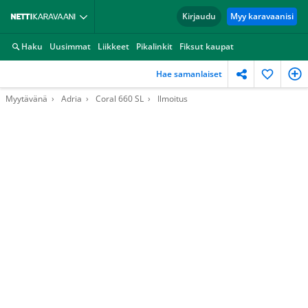
Kirjaudu
Myy karavaanisi
Haku
Uusimmat
Liikkeet
Pikalinkit
Fiksut kaupat
Hae samanlaiset
Myytävänä
Adria
Coral 660 SL
Ilmoitus