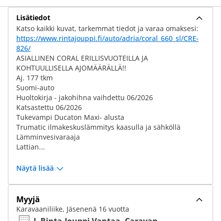
Lisätiedot
Katso kaikki kuvat, tarkemmat tiedot ja varaa omaksesi:
https://www.rintajouppi.fi/auto/adria/coral_660_sl/CRE-
826/
ASIALLINEN CORAL ERILLISVUOTEILLA JA
KOHTUULLISELLA AJOMÄÄRÄLLÄ!!
Aj. 177 tkm
Suomi-auto
Huoltokirja - jakohihna vaihdettu 06/2026
Katsastettu 06/2026
Tukevampi Ducaton Maxi- alusta
Trumatic ilmakeskuslämmitys kaasulla ja sähköllä
Lämminvesivaraaja
Lattian...
Näytä lisää
Myyjä
Karavaaniliike, Jäsenenä 16 vuotta