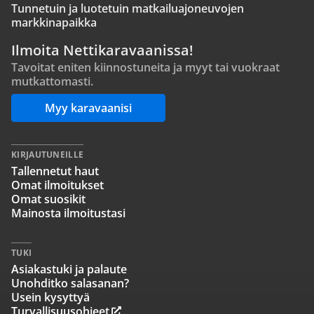
Tunnetuin ja luotetuin matkailuajoneuvojen
markkinapaikka
Ilmoita Nettikaravaanissa!
Tavoitat eniten kiinnostuneita ja myyt tai vuokraat
mutkattomasti.
Myy karavaanisi
KIRJAUTUNEILLE
Tallennetut haut
Omat ilmoitukset
Omat suosikit
Mainosta ilmoitustasi
TUKI
Asiakastuki ja palaute
Unohditko salasanan?
Usein kysyttyä
Turvallisuusohjeet